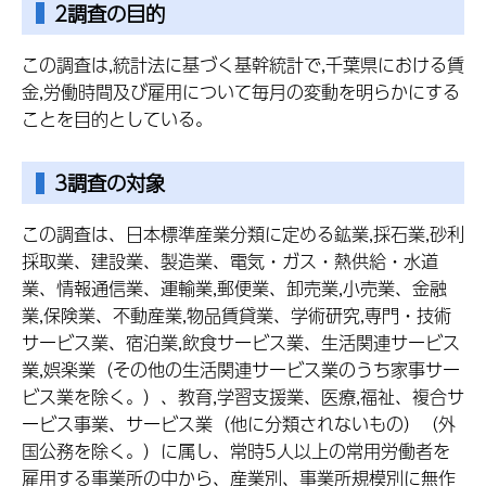
2調査の目的
この調査は,統計法に基づく基幹統計で,千葉県における賃
金,労働時間及び雇用について毎月の変動を明らかにする
ことを目的としている。
3調査の対象
この調査は、日本標準産業分類に定める鉱業,採石業,砂利
採取業、建設業、製造業、電気・ガス・熱供給・水道
業、情報通信業、運輸業,郵便業、卸売業,小売業、金融
業,保険業、不動産業,物品賃貸業、学術研究,専門・技術
サービス業、宿泊業,飲食サービス業、生活関連サービス
業,娯楽業（その他の生活関連サービス業のうち家事サー
ビス業を除く。）、教育,学習支援業、医療,福祉、複合サ
ービス事業、サービス業（他に分類されないもの）（外
国公務を除く。）に属し、常時5人以上の常用労働者を
雇用する事業所の中から、産業別、事業所規模別に無作