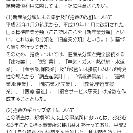
結果数値利用に際しては、下記に注意されたい。
(1)新産業分類による集計及び指数の改訂について
平成22年1月分結果から、平成19年11月に改訂された
日本標準産業分類（ここではこれを「新産業分類」とい
い、これ以前の分類を「旧産業分類」という。）に基づ
く集計を行ってきた。
そのため、指数については、旧産業分類と完全接続する
「建設業」、「製造業」、「電気・ガス・熱供給・水道
業」、「金融業,保険業」及び厳密には接続しないが利便
性の観点から「調査産業計」、「情報通信業」、「運輸
業,郵便業」、「卸売業,小売業」、「教育,学習支援
業」、「医療,福祉」、「複合サービス事業」は指数を作
成することとした。
(2)指数のギャップ修正について
この調査は、規模30人以上の事業所においては、おおむ
ね3年ごとに標本事業所の抽出替えを行っており、平成2
1年1月分調査で抽出替えを実施した。抽出替え時には、