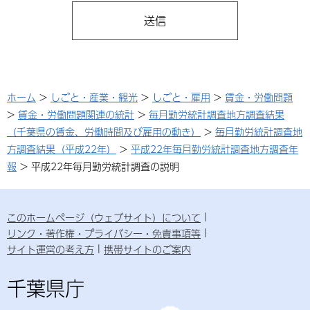
ホーム
>
しごと・産業・観光
>
しごと・雇用
>
賃金・労働問題
>
賃金・労働問題関連の統計
>
毎月勤労統計調査地方調査結果
（千葉県の賃金、労働時間及び雇用の動き）
>
毎月勤労統計調査地
方調査結果（平成22年）
>
平成22年毎月勤労統計調査地方調査年
報
> 平成22年毎月勤労統計調査の説明
このホームページ（ウェブサイト）について
リンク・著作権・プライバシー・免責事項等
サイト運営の考え方
携帯サイトのご案内
千葉県庁