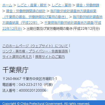
ホーム
>
しごと・産業・観光
>
しごと・雇用
>
賃金・労働問題
>
賃金・労働問題関連の統計
>
毎月勤労統計調査地方調査結果
（千葉県の賃金、労働時間及び雇用の動き）
>
毎月勤労統計調査地
方調査結果（平成22年）
>
千葉県毎月勤労統計調査地方調査(平成
22年12月分)
> 出勤日数及び実労働時間の動き(平成22年12月分)
このホームページ（ウェブサイト）について
リンク・著作権・プライバシー・免責事項等
サイト運営の考え方
携帯サイトのご案内
千葉県庁
〒260-8667 千葉市中央区市場町1-1
電話番号：043-223-2110（代表）
法人番号：4000020120006
Copyright © Chiba Prefectural Government. All rights reserved.