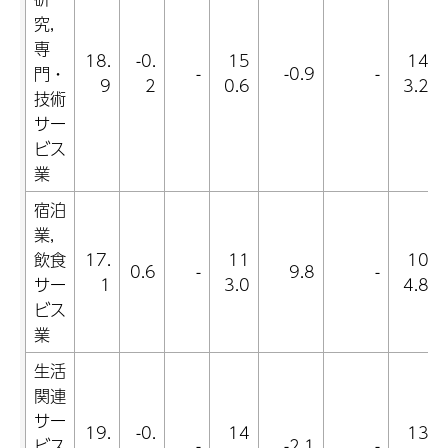
究,
専
18.
-0.
15
14
門・
-
-0.9
-
9
2
0.6
3.2
技術
サー
ビス
業
宿泊
業,
飲食
17.
11
10
0.6
-
9.8
-
サー
1
3.0
4.8
ビス
業
生活
関連
サー
19.
-0.
14
13
ビス
-
-2.1
-