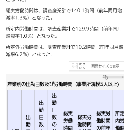
総実労働時間は、調査産業計で140.1時間（前年同月増
減率1.3％）となった。
所定内労働時間は、調査産業計で129.9時間（前年同月
増減率1.0％）となった。
所定外労働時間は、調査産業計で10.2時間（前年同月増
減率6.2％）となった。
画面サイズで表示
産業別の出勤日数及び労働時間（事業所規模5人以上)
出
出
勤
勤
日
総実
総実労
所定
出
日
数
総実労
労働
働時間
内労
勤
数
の
働時間
時間
の前年
働時