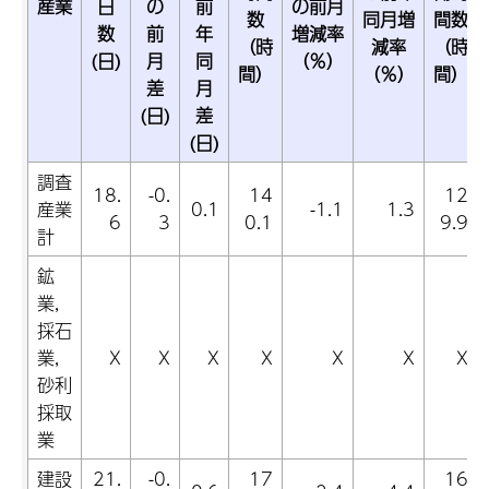
産業
日
の
前
の前月
数
同月増
間数
数
前
年
増減率
（時
減率
（時
(日)
月
同
（％）
間）
（％）
間）
差
月
(日)
差
(日)
調査
18.
-0.
14
12
産業
0.1
-1.1
1.3
6
3
0.1
9.9
計
鉱
業,
採石
業,
X
X
X
X
X
X
X
砂利
採取
業
建設
21.
-0.
17
16