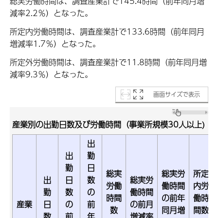
総実労働時間は、調査産業計で145.4時間（前年同月増
減率2.2％）となった。
所定内労働時間は、調査産業計で133.6時間（前年同月
増減率1.7％）となった。
所定外労働時間は、調査産業計で11.8時間（前年同月増
減率9.3％）となった。
画面サイズで表示
産業別の出勤日数及び労働時間（事業所規模30人以上)
出
出
勤
勤
日
総実
総実労
所定
出
日
数
総実労
労働
働時間
内労
勤
数
の
働時間
時間
の前年
働時
産業
日
の
前
の前月
数
同月増
間数
数
前
年
増減率