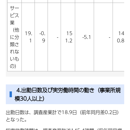
サー
ビス
業
（他
19.
-0.
15
14
に分
-
-5.1
-
1
9
1.2
0.8
類さ
れな
いも
の）
4.出勤日数及び実労働時間の動き（事業所規
模30人以上）
出勤日数は、調査産業計で18.9日（前年同月差0.2日）
となった。