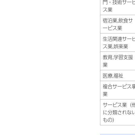
門・技術サー
ス業
宿泊業,飲食サ
ービス業
生活関連サー
ス業,娯楽業
教育,学習支援
業
医療,福祉
複合サービス
業
サービス業（
に分類されな
もの）