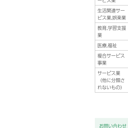
ービス業
生活関連サー
ビス業,娯楽業
教育,学習支援
業
医療,福祉
複合サービス
事業
サービス業
（他に分類さ
れないもの）
お問い合わせ