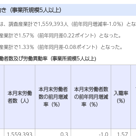
動き（事業所規模5人以上）
、調査産業計で1,559,393人（前年同月増減率-1.0％）と
業計で1.57％（前年同月差0.22ポイント）となった。
業計で1.33％（前年同月差-0.08ポイント）となった。
働者数及び労働異動率（事業所規模5人以上)
本月末労働者
本月末労働者数
本月末労働
入職率
数の前月増減
の前年同月増減
者数（人）
（％）
率（％）
率（％）
1,559,393
0.3
-1.0
1.57