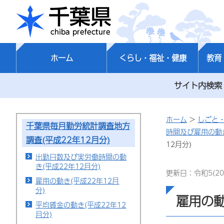
千葉県
ホーム
くらし・福祉・健康
教育
サイト内検索
ホーム
>
しごと
千葉県毎月勤労統計調査地方
時間及び雇用の動
調査(平成22年12月分)
12月分)
出勤日数及び実労働時間の動
き(平成22年12月分)
更新日：令和5(20
雇用の動き(平成22年12月
分)
雇用の動
平均賃金の動き(平成22年12
月分)