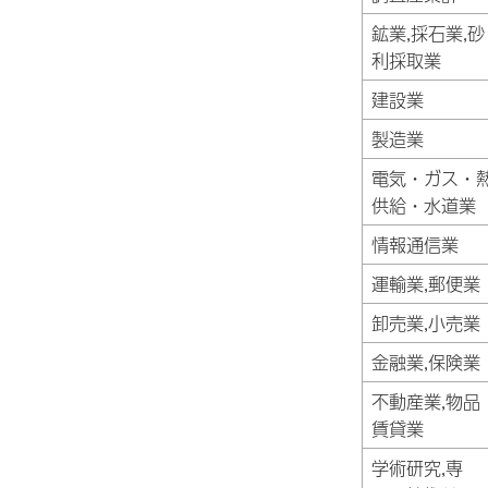
鉱業,採石業,砂
利採取業
建設業
製造業
電気・ガス・
供給・水道業
情報通信業
運輸業,郵便業
卸売業,小売業
金融業,保険業
不動産業,物品
賃貸業
学術研究,専