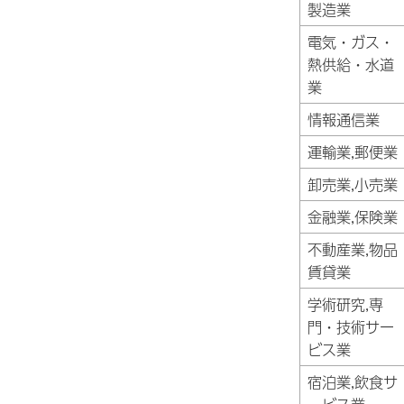
製造業
電気・ガス・
熱供給・水道
業
情報通信業
運輸業,郵便業
卸売業,小売業
金融業,保険業
不動産業,物品
賃貸業
学術研究,専
門・技術サー
ビス業
宿泊業,飲食サ