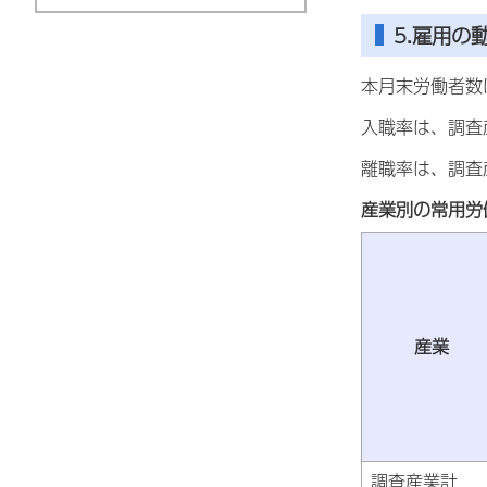
5.雇用の
本月末労働者数は
入職率は、調査産
離職率は、調査産
産業別の常用労
産業
調査産業計