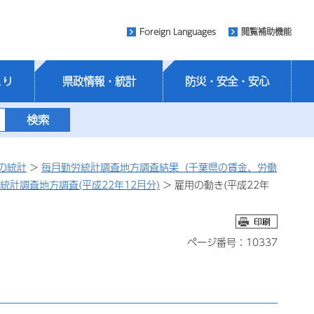
Foreign Languages
閲覧補助機能
くり
県政情報・統計
防災・安全・安心
の統計
>
毎月勤労統計調査地方調査結果（千葉県の賃金、労働
統計調査地方調査(平成22年12月分)
> 雇用の動き(平成22年
ページ番号：10337