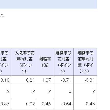
た。
職率の
入職率の前
離職率の
離職率の
月差
年同月差
離職率
前月差
前年同月
ポイン
（ポイン
（％）
（ポイン
差（ポイ
ト）
ト）
ト）
ント）
-0.10
0.21
1.07
-0.71
-0.31
X
X
X
X
X
-0.87
0.02
0.46
-0.64
0.45