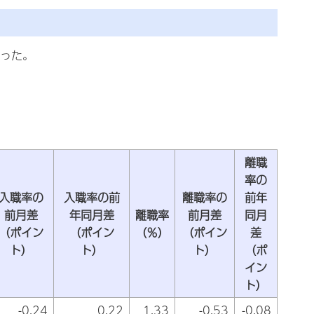
なった。
離職
率の
入職率の
入職率の前
離職率の
前年
前月差
年同月差
離職率
前月差
同月
（ポイン
（ポイン
（％）
（ポイン
差
ト）
ト）
ト）
（ポ
イン
ト）
-0.24
0.22
1.33
-0.53
-0.08