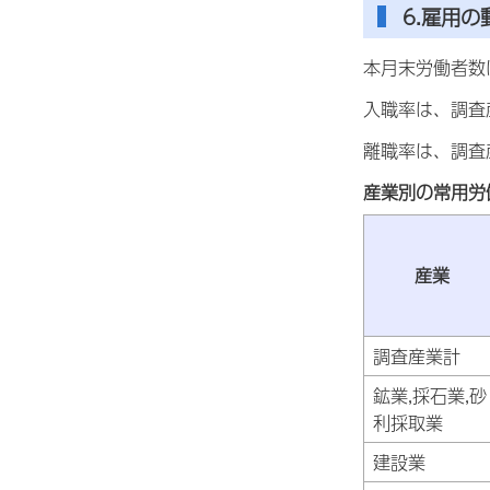
6.雇用
本月末労働者数は
入職率は、調査産
離職率は、調査産
産業別の常用労
産業
調査産業計
鉱業,採石業,砂
利採取業
建設業