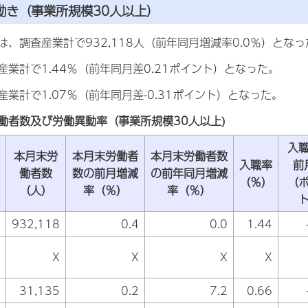
の動き（事業所規模30人以上）
、調査産業計で932,118人（前年同月増減率0.0％）となっ
業計で1.44％（前年同月差0.21ポイント）となった。
業計で1.07％（前年同月差-0.31ポイント）となった。
働者数及び労働異動率（事業所規模30人以上)
入
本月末労
本月末労働者
本月末労働者数
入職率
前
働者数
数の前月増減
の前年同月増減
（％）
（
（人）
率（％）
率（％）
932,118
0.4
0.0
1.44
X
X
X
X
31,135
0.2
7.2
0.66