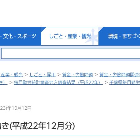
・文化・スポーツ
しごと・産業・観光
環境・まちづ
・産業・観光
>
しごと・雇用
>
賃金・労働問題
>
賃金・労働問題関連
き）
>
毎月勤労統計調査地方調査結果（平成22年）
>
千葉県毎月勤労
23)年10月12日
き(平成22年12月分)