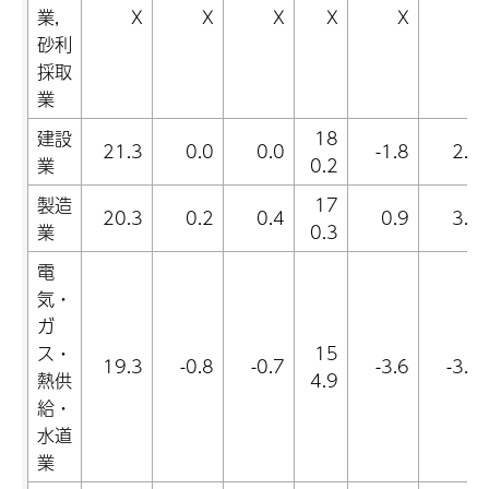
業,
X
X
X
X
X
X
砂利
採取
業
建設
18
21.3
0.0
0.0
-1.8
2.0
業
0.2
製造
17
20.3
0.2
0.4
0.9
3.9
業
0.3
電
気・
ガ
ス・
15
19.3
-0.8
-0.7
-3.6
-3.9
熱供
4.9
給・
水道
業