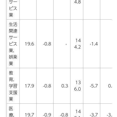
サー
4.8
ビス
業
生活
関連
サー
14
ビス
19.6
-0.8
-
-1.4
-
4.2
業,
娯楽
業
教
育,
13
学習
17.9
-0.8
0.3
-5.7
0.4
6.0
支援
業
医
14
療,
19.7
-0.9
-0.8
-3.7
-3.2