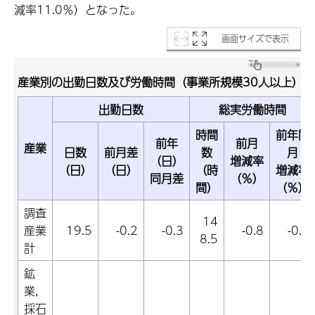
減率11.0％）となった。
画面サイズで表示
産業別の出勤日数及び労働時間（事業所規模30人以上）
出勤日数
総実労働時間
時間
前年同
前年
前月
産業
日数
前月差
数
月
（日）
増減率
（日）
（日）
（時
増減率
同月差
（％）
間）
（％）
調査
14
産業
19.5
-0.2
-0.3
-0.8
-0.9
8.5
計
鉱
業,
採石