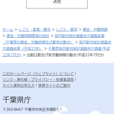
ホーム
>
しごと・産業・観光
>
しごと・雇用
>
賃金・労働問題
>
賃金・労働問題関連の統計
>
毎月勤労統計調査地方調査結果
（千葉県の賃金、労働時間及び雇用の動き）
>
毎月勤労統計調査地
方調査結果（平成22年）
>
千葉県毎月勤労統計調査地方調査(平成
22年7月分)
> 出勤日数及び実労働時間の動き(平成22年7月分)
このホームページ（ウェブサイト）について
リンク・著作権・プライバシー・免責事項等
サイト運営の考え方
携帯サイトのご案内
千葉県庁
〒260-8667 千葉市中央区市場町1-1