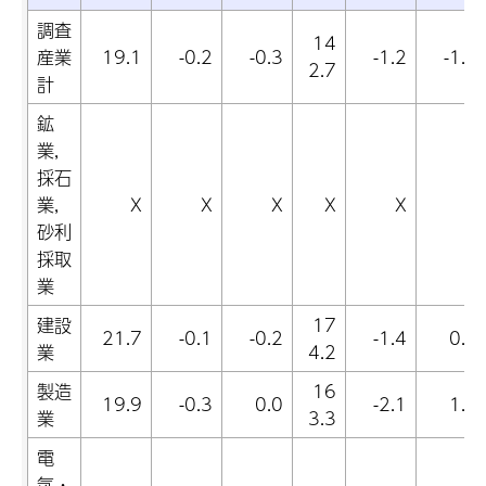
調査
14
産業
19.1
-0.2
-0.3
-1.2
-1.3
2.7
計
鉱
業,
採石
業,
X
X
X
X
X
X
砂利
採取
業
建設
17
21.7
-0.1
-0.2
-1.4
0.4
業
4.2
製造
16
19.9
-0.3
0.0
-2.1
1.8
業
3.3
電
気・