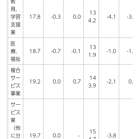
教
育,
13
学習
17.8
-0.3
0.0
-4.1
-3.4
4.2
支援
業
医
13
療,
18.7
-0.7
-0.1
-1.0
-1.3
1.9
福祉
複合
サー
14
19.2
0.0
0.7
-2.1
0.9
ビス
3.9
事業
サー
ビス
業
（他
15
に分
19.7
0.0
-
-3.8
-