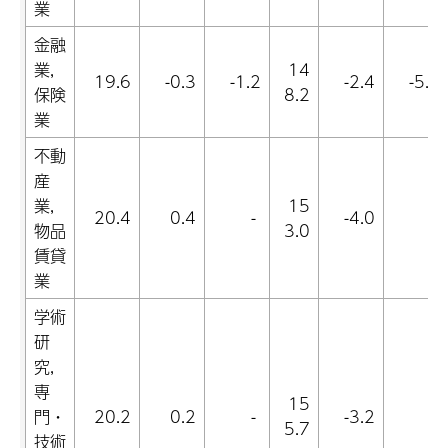
業
金融
業,
14
19.6
-0.3
-1.2
-2.4
-5.6
保険
8.2
業
不動
産
業,
15
20.4
0.4
-
-4.0
-
物品
3.0
賃貸
業
学術
研
究,
専
15
門・
20.2
0.2
-
-3.2
-
5.7
技術