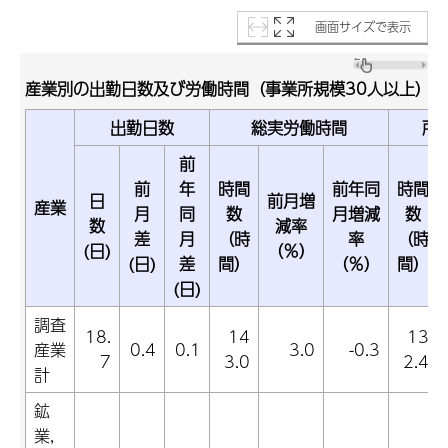
画面サイズで表示
産業別の出勤日数及び労働時間（事業所規模30人以上）
出勤日数
総実労働時間
所
前
前
年
時間
前年同
時間
日
前月増
産業
月
同
数
月増減
数
数
減率
差
月
（時
率
（時
(日)
（％）
(日)
差
間）
（％）
間）
(日)
調査
18.
14
13
産業
0.4
0.1
3.0
-0.3
7
3.0
2.4
計
鉱
業,