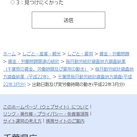
3：見つけにくかった
ホーム
>
しごと・産業・観光
>
しごと・雇用
>
賃金・労働問題
>
賃金・労働問題関連の統計
>
毎月勤労統計調査地方調査結果
（千葉県の賃金、労働時間及び雇用の動き）
>
毎月勤労統計調査地
方調査結果（平成22年）
>
千葉県毎月勤労統計調査地方調査(平成
22年3月分)
> 出勤日数及び実労働時間の動き(平成22年3月分)
このホームページ（ウェブサイト）について
リンク・著作権・プライバシー・免責事項等
サイト運営の考え方
携帯サイトのご案内