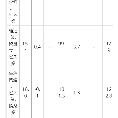
技術
サー
ビス
業
宿泊
業,
飲食
15.
99.
92.
0.4
-
3.7
-
サー
4
1
9
ビス
業
生活
関連
サー
18.
-0.
13
12
ビス
-
1.3
-
0
1
1.3
2.8
業,
娯楽
業