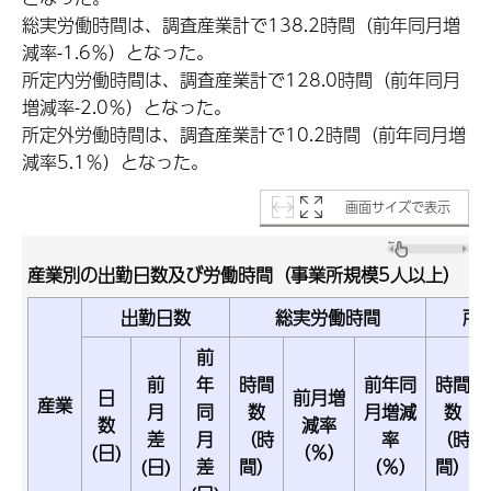
総実労働時間は、調査産業計で138.2時間（前年同月増
減率-1.6％）となった。
所定内労働時間は、調査産業計で128.0時間（前年同月
増減率-2.0％）となった。
所定外労働時間は、調査産業計で10.2時間（前年同月増
減率5.1％）となった。
画面サイズで表示
産業別の出勤日数及び労働時間（事業所規模5人以上）
出勤日数
総実労働時間
所
前
前
年
時間
前年同
時間
日
前月増
産業
月
同
数
月増減
数
数
減率
差
月
（時
率
（時
(日)
（％）
(日)
差
間）
（％）
間）