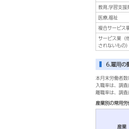
教育,学習支援
医療,福祉
複合サービス
サービス業（
されないもの
6.雇用
本月末労働者数は
入職率は、調査産
離職率は、調査産
産業別の常用労
産業