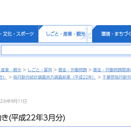
・文化・スポーツ
しごと・産業・観光
環境・まちづ
・産業・観光
>
しごと・雇用
>
賃金・労働問題
>
賃金・労働問題関連
き）
>
毎月勤労統計調査地方調査結果（平成22年）
>
千葉県毎月勤労
23)年9月11日
き(平成22年3月分)