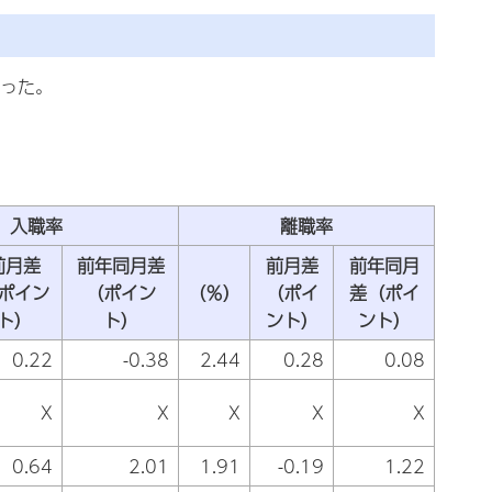
なった。
入職率
離職率
前月差
前年同月差
前月差
前年同月
ポイン
（ポイン
（％）
（ポイ
差（ポイ
ト）
ト）
ント）
ント）
0.22
-0.38
2.44
0.28
0.08
X
X
X
X
X
0.64
2.01
1.91
-0.19
1.22