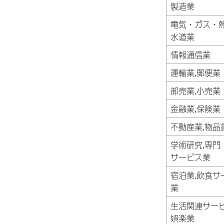
製造業
電気・ガス・
水道業
情報通信業
運輸業,郵便業
卸売業,小売業
金融業,保険業
不動産業,物品
学術研究,専門
サービス業
宿泊業,飲食サ
業
生活関連サービ
娯楽業