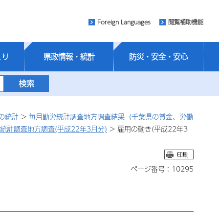
Foreign Languages
閲覧補助機能
くり
県政情報・統計
防災・安全・安心
の統計
>
毎月勤労統計調査地方調査結果（千葉県の賃金、労働
統計調査地方調査(平成22年3月分)
> 雇用の動き(平成22年3
ページ番号：10295