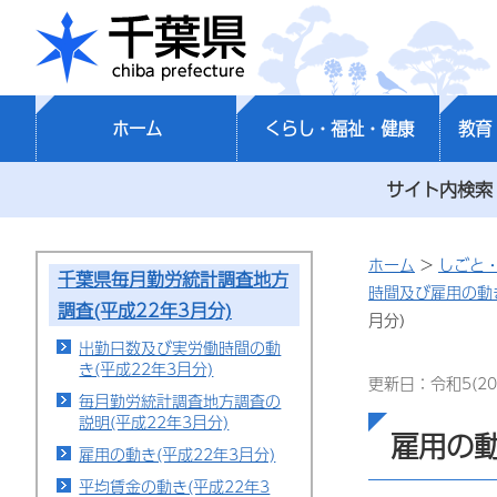
千葉県
ホーム
くらし・福祉・健康
教育
サイト内検索
ホーム
>
しごと
千葉県毎月勤労統計調査地方
時間及び雇用の動
調査(平成22年3月分)
月分)
出勤日数及び実労働時間の動
き(平成22年3月分)
更新日：令和5(20
毎月勤労統計調査地方調査の
説明(平成22年3月分)
雇用の動
雇用の動き(平成22年3月分)
平均賃金の動き(平成22年3