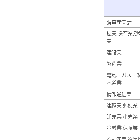
調査産業計
鉱業,採石業,
業
建設業
製造業
電気・ガス・
水道業
情報通信業
運輸業,郵便業
卸売業,小売業
金融業,保険業
不動産業,物品