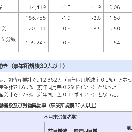
業
114,419
-1.5
-1.9
0.06
186,755
-1.9
-2.8
1.58
事業
20,111
-0.5
18.5
0.50
他に分類
105,247
-0.5
-
1.54
）
の動き（事業所規模30人以上）
、調査産業計で912,882人（前年同月増減率-0.2％）とな
業計で1.65％（前年同月差-0.29ポイント）となった。
業計で2.25％（前年同月差-0.12ポイント）となった。
働者数及び労働異動率（事業所規模30人以上）
本月末労働者数
前
前月増減
前年同月増