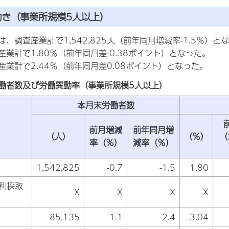
動き（事業所規模5人以上）
、調査産業計で1,542,825人（前年同月増減率-1.5％）と
業計で1.80％（前年同月差-0.38ポイント）となった。
業計で2.44％（前年同月差0.08ポイント）となった。
働者数及び労働異動率（事業所規模5人以上）
本月末労働者数
前月増減
前年同月増
（人）
（％）
（
率（％）
減率（％）
1,542,825
-0.7
-1.5
1.80
砂利採取
X
X
X
X
85,135
1.1
-2.4
3.04