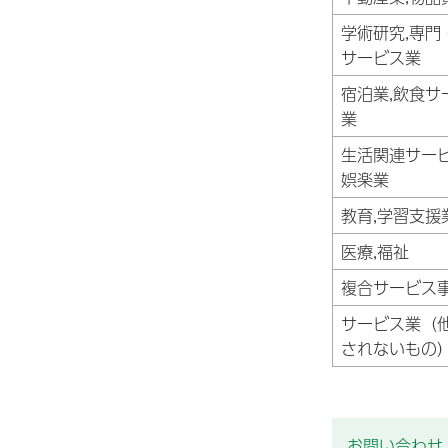
学術研究,専門
サービス業
宿泊業,飲食サ
業
生活関連サービ
娯楽業
教育,学習支援
医療,福祉
複合サービス
サービス業（
されないもの
お問い合わせ