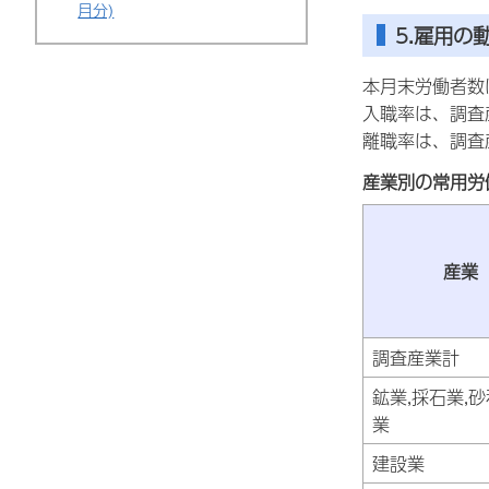
月分)
5.雇用の
本月末労働者数は
入職率は、調査産
離職率は、調査産
産業別の常用労
産業
調査産業計
鉱業,採石業,
業
建設業