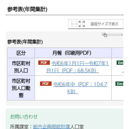
参考表(年間集計)
画面サイズで表示
参考表(年間集計)
区分
月報（印刷用PDF）
市区町村
令和6年1月1日～令和7年1
別人口
月1日（PDF：68.5KB）
月
市区町村
令和6年中（PDF：104.7
別人口動
KB）
態
お問い合わせ
所属課室：
総合企画部統計課
人口室