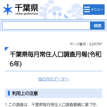
検索・メニュ
千葉県
ー
ページ番号：629787
千葉県毎月常住人口調査月報(令和
6年)
他の月のデータへ
利用上の注意
1.この調査は、千葉県毎月常住人口調査要綱に基づき、