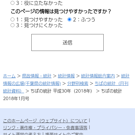
3：役に立たなかった
このページの情報は見つけやすかったですか？
1：見つけやすかった
2：ふつう
3：見つけにくかった
ホーム
>
県政情報・統計
>
統計情報
>
統計情報総合案内
>
統計
情報の広場(千葉県の統計情報)
>
分野別検索
>
ちばの統計（月刊
統計資料）
> ちばの統計 平成30年（2018年） > ちばの統計
2018年1月号
このホームページ（ウェブサイト）について
リンク・著作権・プライバシー・免責事項等
サイト運営の考え方
携帯サイトのご案内