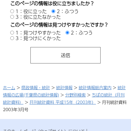
このページの情報は役に立ちましたか？
1：役に立った
2：ふつう
3：役に立たなかった
このページの情報は見つけやすかったですか？
1：見つけやすかった
2：ふつう
3：見つけにくかった
ホーム
>
県政情報・統計
>
統計情報
>
統計情報総合案内
>
統計
情報の広場(千葉県の統計情報)
>
分野別検索
>
ちばの統計（月刊
統計資料）
>
月刊統計資料 平成15年（2003年）
> 月刊統計資料
2003年3月号