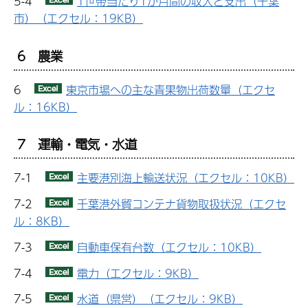
5-4
1世帯当たり1か月間の収入と支出（千葉
市）（エクセル：19KB）
6 農業
6
東京市場への主な青果物出荷数量（エクセ
ル：16KB）
7 運輸・電気・水道
7-1
主要港別海上輸送状況（エクセル：10KB）
7-2
千葉港外貿コンテナ貨物取扱状況（エクセ
ル：8KB）
7-3
自動車保有台数（エクセル：10KB）
7-4
電力（エクセル：9KB）
7-5
水道（県営）（エクセル：9KB）