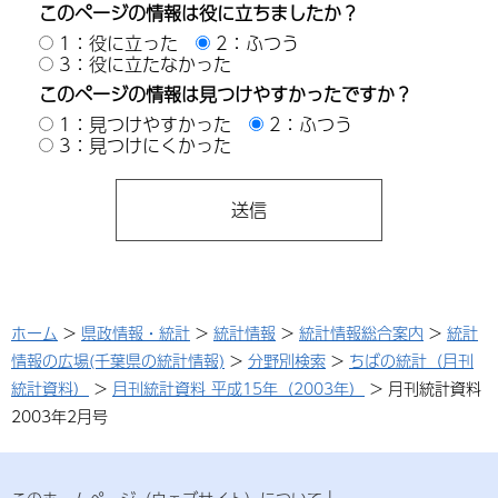
このページの情報は役に立ちましたか？
1：役に立った
2：ふつう
3：役に立たなかった
このページの情報は見つけやすかったですか？
1：見つけやすかった
2：ふつう
3：見つけにくかった
ホーム
>
県政情報・統計
>
統計情報
>
統計情報総合案内
>
統計
情報の広場(千葉県の統計情報)
>
分野別検索
>
ちばの統計（月刊
統計資料）
>
月刊統計資料 平成15年（2003年）
> 月刊統計資料
2003年2月号