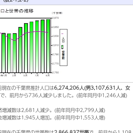
日現在の千葉県推計人口は
6,274,206人(男3,107,631人、女
で、前月から736人減少しました。(前年同月中1,246人減)
然増減数は2,681人減少。(前年同月中2,799人減)
会増減数は1,945人増加。(前年同月中1,553人増)
日現在の千葉県の世帯数は
2,866,837世帯
で、前月から1,108