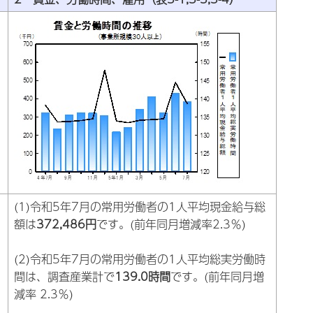
(1)令和5年7月の常用労働者の1人平均現金給与総
額は
372,486円
です。(前年同月増減率2.3％)
(2)令和5年7月の常用労働者の1人平均総実労働時
間は、調査産業計で
139.0時間
です。(前年同月増
減率 2.3％)