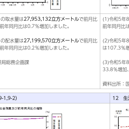
7月の取水量は
27,953,132立方メートル
で前月比
(1)令和5
、前年同月比は0.7％増加しました。
前年同月比は
7月の配水量は
27,199,570立方メートル
で前月比
(2)令和5
、前年同月比は0.2％増加しました。
は107.3
業局総務企画課
(3)令和5
33.8％増
資料出所：
1,9-2）
12 生