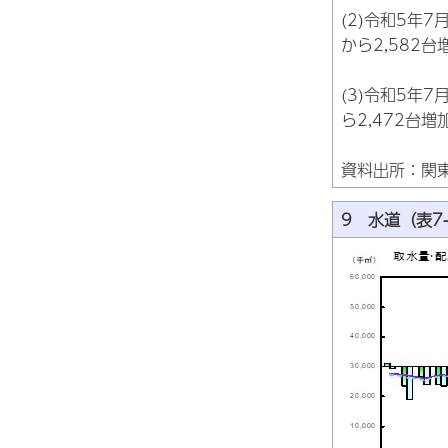
(2)令和5年
から2,582
(3)令和5年
ら2,472台
資料出所：関
9 水道（表7