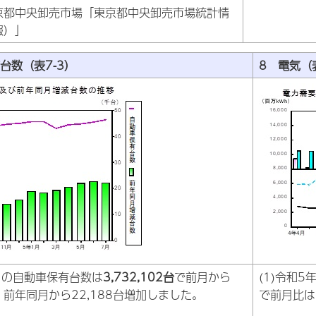
京都中央卸売市場「東京都中央卸売市場統計情
報）」
台数（表7-3）
8 電気（表
7月の自動車保有台数は
3,732,102台
で前月から
(1)令和
加、前年同月から22,188台増加しました。
で前月比は