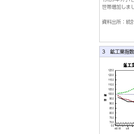
世帯増加しま
資料出所：統
3 鉱工業指数（表