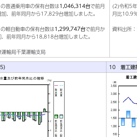
7月の普通乗用車の保有台数は
1,046,314台
で前月
(2)令和
台増加、前年同月から17,829台増加しました。
月比10.
7月の軽自動車の保有台数は
1,299,747台
で前月か
資料出所：
増加、前年同月から18,818台増加しました。
東運輸局千葉運輸支局
-5）
10 着工建築