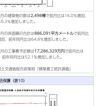
年8月の建築物の数は
2,498棟
で前月比は16.0％増加、
0.3％増加しました。
年8月の床面積の合計は
886,091平方メートル
で前月比
％増加、前年同月比は64.8％増加しました。
年8月の工事費予定額は
17,286,329万円
で前月比は
加、前年同月比は52.1％増加しました。
国土交通省総合政策局「建築着工統計調査」
活保護（表10）