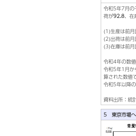
令和5年7月
荷が
92.8
、在
(1)生産は前
(2)出荷は前
(3)在庫は前
令和4年の数
令和5年1月
算された数値
令和5年以降
資料出所：統
5 東京市場