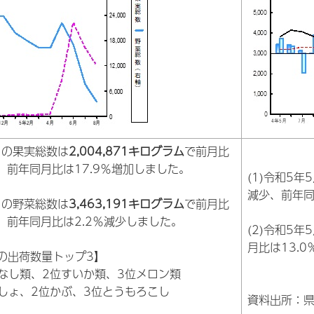
8月の果実総数は
2,004,871キログラム
で前月比
少、前年同月比は17.9％増加しました。
(1)令和5
減少、前年同
8月の野菜総数は
3,463,191キログラム
で前月比
少、前年同月比は2.2％減少しました。
(2)令和5
月比は13.
の出荷数量トップ3】
本なし類、2位すいか類、3位メロン類
んしょ、2位かぶ、3位とうもろこし
資料出所：