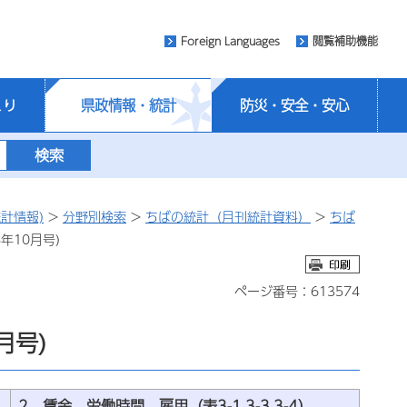
Foreign Languages
閲覧補助機能
くり
県政情報・統計
防災・安全・安心
計情報)
>
分野別検索
>
ちばの統計（月刊統計資料）
>
ちば
年10月号)
ページ番号：613574
月号)
2 賃金、労働時間、雇用（表3-1,3-3,3-4）