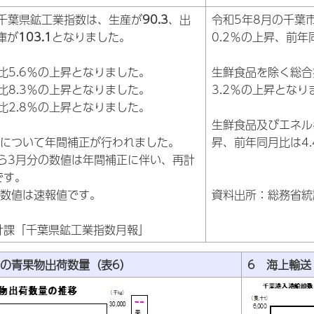
の千葉県鉱工業指数は、生産が
90.3
、出
令和5年8月の千葉
庫が
103.1
となりました。
0.2％の上昇、前年
月比5.6％の上昇となりました。
生鮮食品を除く総合
月比8.3％の上昇となりました。
3.2％の上昇となり
月比2.8％の上昇となりました。
生鮮食品及びエネル
値について年間補正が行われました。
昇、前年同月比は4
から3月分の数値は年間補正に伴い、再計
です。
の数値は速報値です。
資料出所：総務省統
計課「千葉県鉱工業指数月報」
への青果物出荷数量（表6）
6 海上輸送（