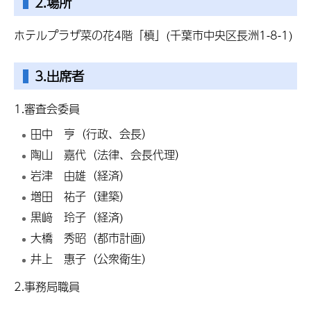
2.場所
ホテルプラザ菜の花4階「槙」(千葉市中央区長洲1-8-1)
3.出席者
1.審査会委員
田中 亨（行政、会長）
陶山
嘉
代（法律、会長代理）
岩津 由雄（経済）
増田 祐子（建築）
黒﨑 玲子（経済)
大橋 秀昭（都市計画）
井上 惠子（公衆衛生）
2.事務局職員