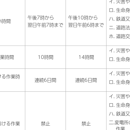
イ. 災害
ロ. 生
午後7時から
午後10時から
ハ. 鉄
い時間
翌日午前7時まで
翌日午前6時まで
ニ. 道
ホ. 道
イ. 災害
作業時間
10時間
14時間
ロ. 生
イ. 災害
ける作業時
連続6日間
連続6日間
ロ. 生
イ. 災害
ロ. 生
ハ. 鉄
二.変電
おける作業
禁止
禁止
作業