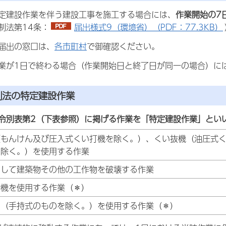
定建設作業を伴う建設工事を施工する場合には、
作業開始の7
制法第14条：
届出様式9（環境省）（PDF：77.3KB）
届出の窓口は、
各市町村
で御確認ください。
業が1日で終わる場合（作業開始日と終了日が同一の場合）に
制法の特定建設作業
令別表第2（下表参照）に掲げる作業を「特定建設作業」とい
（もんけん及び圧入式くい打機を除く。）、くい抜機（油圧式
を除く。）を使用する作業
用して建築物その他の工作物を破壊する作業
砕機を使用する作業（＊）
ー（手持式のものを除く。）を使用する作業（＊）