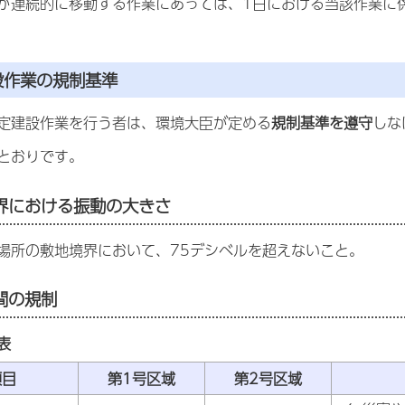
が連続的に移動する作業にあっては、1日における当該作業に
設作業の規制基準
定建設作業を行う者は、環境大臣が定める
規制基準を遵守
しな
とおりです。
界における振動の大きさ
場所の敷地境界において、75デシベルを超えないこと。
間の規制
表
項目
第1号区域
第2号区域