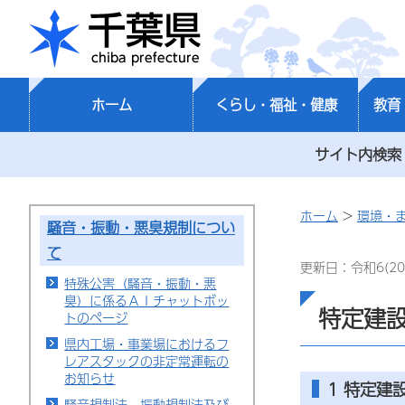
千葉県
ホーム
くらし・福祉・健康
教育
サイト内検索
ホーム
>
環境・
騒音・振動・悪臭規制につい
て
更新日：令和6(20
特殊公害（騒音・振動・悪
臭）に係るＡＩチャットボッ
特定建
トのページ
県内工場・事業場におけるフ
レアスタックの非定常運転の
お知らせ
1 特定建
騒音規制法、振動規制法及び