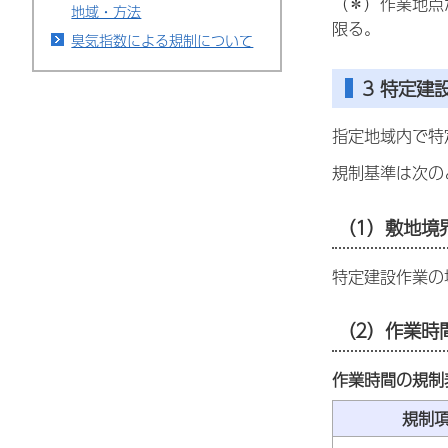
（＊）作業地点
地域・方法
限る。
臭気指数による規制について
3 特定建
指定地域内で特
規制基準は次の
（1）敷地境
特定建設作業の
（2）作業時
作業時間の規制
規制