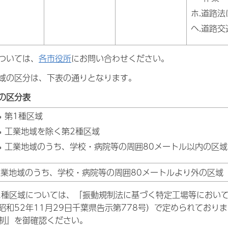
ホ.道路
ヘ.道路
ついては、
各市役所
にお問い合わせください。
域の区分は、下表の通りとなります。
の区分表
第1種区域
工業地域を除く第2種区域
工業地域のうち、学校・病院等の周囲80メートル以内の区域
工業地域のうち、学校・病院等の周囲80メートルより外の区域
2種区域については、「振動規制法に基づく特定工場等におい
昭和52年11月29日千葉県告示第778号）で定められており
規制』を御確認ください。