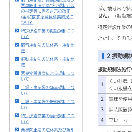
悪臭防止法に基づく規制地域
指定地域内で特
の指定等に係る告示の改正
せん。
（振動規
(案)に関する意見募集結果に
ついて
特定建設作業の
特定建設作業の振動規制につ
いて
ただし、その作
騒音規制法の法体系・規制地
域
2 振動規
振動規制法の法体系・規制地
域
振動規制法施行
悪臭物質濃度による規制につ
いて
くい打機
1
工場・事業場の騒音規制につ
くい抜機
いて
2
鋼球を使
工場・事業場の振動規制につ
いて
3
舗装版破
特定建設作業の騒音規制につ
4
ブレーカ
いて
悪臭防止法の法体系及び規制