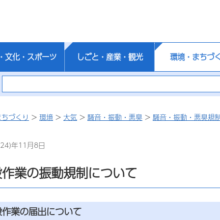
・文化・スポーツ
しごと・産業・観光
環境・まちづ
まちづくり
>
環境
>
大気
>
騒音・振動・悪臭
>
騒音・振動・悪臭規
24)年11月8日
設作業の振動規制について
設作業の届出について