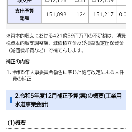
収支差
△42,128
△31
△42,159
支出予算
151,093
124
151,217
0.08
総額
※資本的収支における421億59百万円の不足額は、消費
税資本的収支調整額、減債積立金及び損益勘定留保資金
（減価償却費など）で補てんします。
補正の内容
令和5年人事委員会勧告に準じた給与改定による人件
費の補正
2.令和5年度12月補正予算(案)の概要(工業用
水道事業会計)
(1)概要