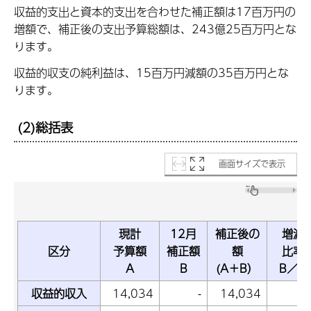
収益的支出と資本的支出を合わせた補正額は17百万円の
増額で、補正後の支出予算総額は、243億25百万円とな
ります。
収益的収支の純利益は、15百万円減額の35百万円とな
ります。
(2)総括表
画面サイズで表示
現計
12月
補正後の
増減
区分
予算額
補正額
額
比率
A
B
(A＋B）
B／A
収益的収入
14,034
-
14,034