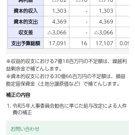
資本的収入
1,303
-
1,303
資本的支出
4,369
-
4,369
収支差
△3,066
-
△3,066
支出予算総額
17,091
16
17,107
0.09
※収益的収支における7億18百万円の不足額は、繰越利
益剰余金で補てんします。
※資本的収支における30億66百万円の不足額は、損益
勘定留保資金（土地分譲原価など）で補てんします。
補正の内容
令和5年人事委員会勧告に準じた給与改定による人件
費の補正
お問い合わせ