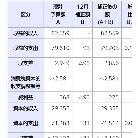
現計
12月
補正後の
増減
区分
予算額
補正額
額
比率
A
B
(A＋B）
B／
収益的収入
82,559
-
82,559
収益的支出
79,610
93
79,703
0.12
収支差
2,949
△93
2,856
消費税資本的
△2,581
△2,581
収支調整額等
純利益
368
△93
275
資本的収入
29,355
-
29,355
資本的支出
71,483
31
71,514
0.04