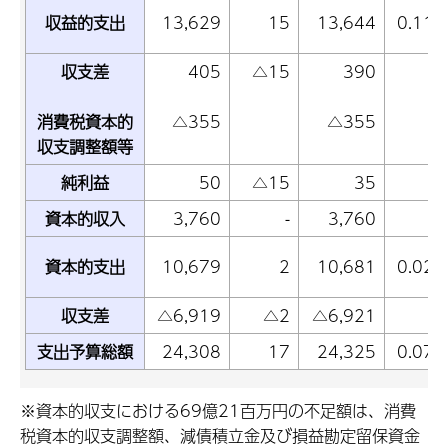
収益的支出
13,629
15
13,644
0.11
収支差
405
△15
390
消費税資本的
△355
△355
収支調整額等
純利益
50
△15
35
資本的収入
3,760
-
3,760
資本的支出
10,679
2
10,681
0.02
収支差
△6,919
△2
△6,921
支出予算総額
24,308
17
24,325
0.07
※資本的収支における69億21百万円の不足額は、消費
税資本的収支調整額、減債積立金及び損益勘定留保資金