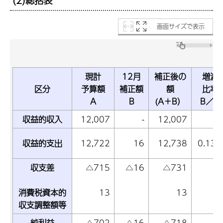
(2)総括表
画面サイズで表示
現計
12月
補正後の
増減
区分
予算額
補正額
額
比率
A
B
(A＋B）
B／A
収益的収入
12,007
-
12,007
収益的支出
12,722
16
12,738
0.13
収支差
△715
△16
△731
消費税資本的
13
13
収支調整額等
純利益
△702
△16
△718