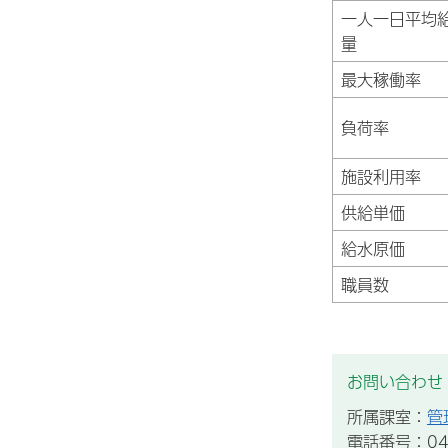
一人一日平均
量
最大稼働率
負荷率
施設利用率
供給単価
給水原価
職員数
お問い合わせ
所属課室：
管
電話番号：043