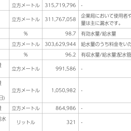
立方メートル
315,719,796
-
企業局において使用者
立方メートル
311,767,058
量は主に漏水です。
%
98.7
有効水量/給水量
立方メートル
303,629,944
給水量のうち料金をい
%
96.2
有収水量/給水量:配水
量
立方メートル
991,586
-
量
立方メートル
1,050,982
-
日)
量
立方メートル
864,986
-
給水
リットル
321
-