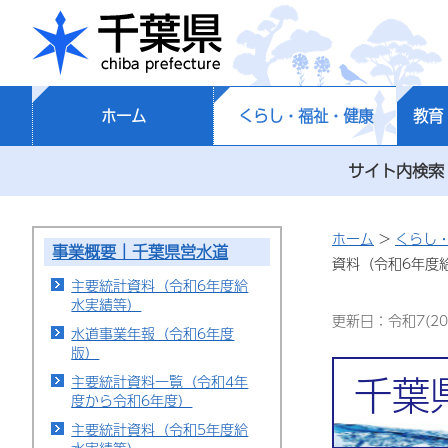
千葉県
ホーム
くらし・福祉・健康
教育
サイト内検索
ホーム
>
くらし
事業概要｜千葉県営水道
資料（令和6年度
主要統計資料（令和6年度給
水実績等）
更新日：令和7(20
水道事業年報（令和6年度
版）
千葉
主要統計資料一覧（令和4年
度から令和6年度）
主要統計資料（令和5年度給