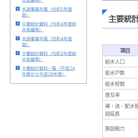
水実績等）
水道事業年報（令和5年度
版）
主要統
主要統計資料（令和4年度給
水実績等）
水道事業年報（令和4年度
版）
項目
主要統計資料（令和2年度給
水実績等）
給水人口
主要統計資料一覧（平成24
給水戸数
年度から平成28年度）
給水栓数
普及率
導・送・配水
設延長
施設能力