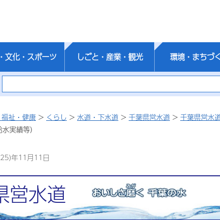
・文化・スポーツ
しごと・産業・観光
環境・まちづ
・福祉・健康
>
くらし
>
水道・下水道
>
千葉県営水道
>
千葉県営水
給水実績等）
25)年11月11日
県営水道