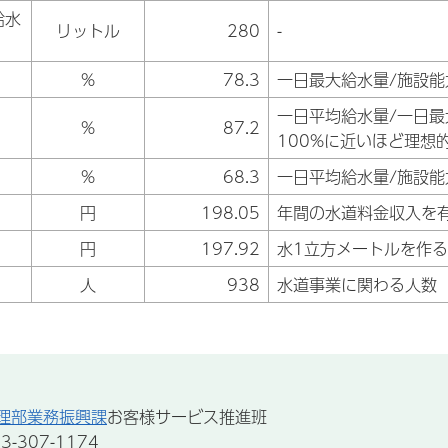
給水
リットル
280
-
%
78.3
一日最大給水量/施設能
一日平均給水量/一日最
%
87.2
100%に近いほど理想
%
68.3
一日平均給水量/施設能
円
198.05
年間の水道料金収入を
円
197.92
水1立方メートルを作
人
938
水道事業に関わる人数
理部業務振興課
お客様サービス推進班
-307-1174