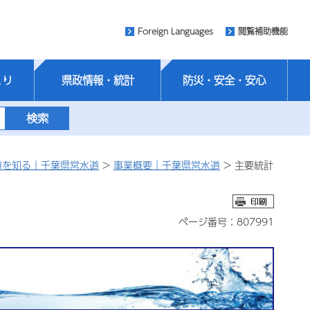
Foreign Languages
閲覧補助機能
くり
県政情報・統計
防災・安全・安心
道を知る｜千葉県営水道
>
事業概要｜千葉県営水道
> 主要統計
ページ番号：807991