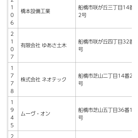
1
船橋市咲が丘三丁目14番1
橋本設備工業
0
2号
6
2
1
船橋市咲が丘四丁目32番3
有限会社 ゆあさ土木
0
号
7
1
7
船橋市芝山二丁目14番28
株式会社 ネオテック
7
号
8
1
9
船橋市芝山五丁目36番14
ムーヴ・オン
4
号
5
2