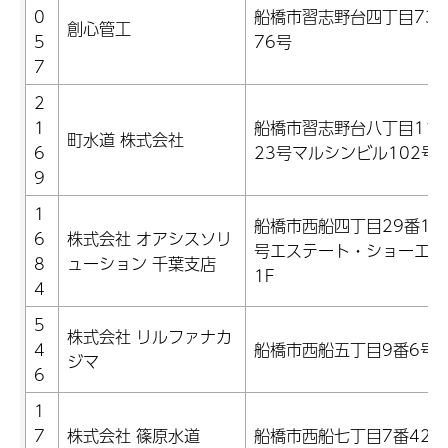
0
船橋市習志野台四丁目73
創心管工
5
76号
7
2
1
船橋市習志野台八丁目11
町水道 株式会社
6
23号マルシンビル102号
9
1
船橋市西船四丁目29番16
6
株式会社 オアシスソリ
号エステート・ショーエー
8
ューション 千葉支店
1F
4
5
株式会社 リルファナカ
4
船橋市西船五丁目9番6号
ジマ
6
1
7
株式会社 篠原水道
船橋市西船七丁目7番42号