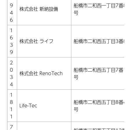
9
船橋市二和西一丁目7番80
株式会社 新納設備
4
号
6
1
6
株式会社 ライフ
船橋市二和西五丁目3番8
3
9
2
0
船橋市二和西五丁目7番14
株式会社 RenoTech
3
号
4
1
8
船橋市二和西五丁目8番43
Life-Tec
1
号
1
7