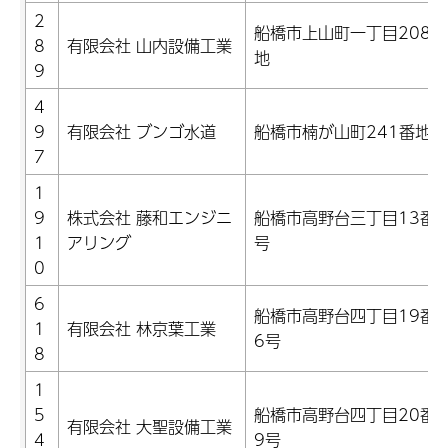
2
船橋市上山町一丁目208番
8
有限会社 山内設備工業
地
9
4
9
有限会社 ブンゴ水道
船橋市楠が山町241番地3
7
1
9
株式会社 藤和エンジニ
船橋市高野台三丁目13番1
1
アリング
号
0
6
船橋市高野台四丁目19番1
1
有限会社 林京葉工業
6号
8
1
5
船橋市高野台四丁目20番2
有限会社 大聖設備工業
4
9号