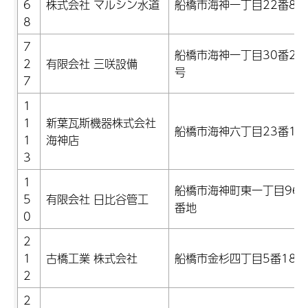
6
株式会社 マルシン水道
船橋市海神一丁目22番8号
8
7
船橋市海神一丁目30番27
2
有限会社 三咲設備
号
7
1
1
新葉瓦斯機器株式会社
船橋市海神六丁目23番1号
1
海神店
3
1
船橋市海神町東一丁目969
5
有限会社 日比谷管工
番地
0
2
1
古橋工業 株式会社
船橋市金杉四丁目5番18号
2
2