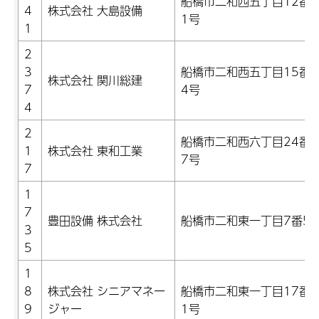
船橋市二和西五丁目12番1
4
株式会社 大島設備
1号
1
2
3
船橋市二和西五丁目15番3
株式会社 関川総建
7
4号
4
2
船橋市二和西六丁目24番1
1
株式会社 東和工業
7号
7
1
7
豊田設備 株式会社
船橋市二和東一丁目7番5
3
5
1
8
株式会社 シニアマネー
船橋市二和東一丁目17番1
9
ジャー
1号