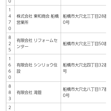
0
1
4
株式会社 東和商会 船橋
船橋市大穴北三丁目28番1
7
営業所
0号
0
8
有限会社 リフォームセ
2
船橋市大穴北三丁目50番
ンター
5
1
6
有限会社 シンリョウ住
船橋市大穴北四丁目32番5
6
設
号
0
8
船橋市大穴北八丁目17番1
8
有限会社 滝管
0号
3
2