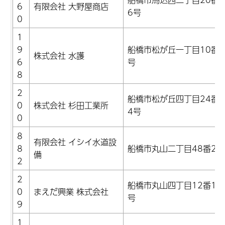
6
有限会社 大野屋商店
6号
0
1
9
船橋市松が丘一丁目10番6
株式会社 水護
6
号
8
2
船橋市松が丘四丁目24番1
0
株式会社 杉田工業所
4号
0
8
有限会社 イシイ水道設
8
船橋市丸山二丁目48番2号
備
2
2
船橋市丸山四丁目12番10
0
まえだ興業 株式会社
号
9
1