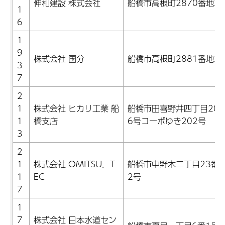
伸和建設 株式会社
船橋市高根町2870番地3
1
6
1
9
株式会社 国分
船橋市高根町2881番地2
3
7
2
1
株式会社 ヒカリ工業 船
船橋市田喜野井四丁目20
1
橋支店
6号コーポゆき202号
3
2
1
株式会社 OMITSU．T
船橋市中野木二丁目23番2
1
EC
2号
7
1
7
株式会社 日本水道セン