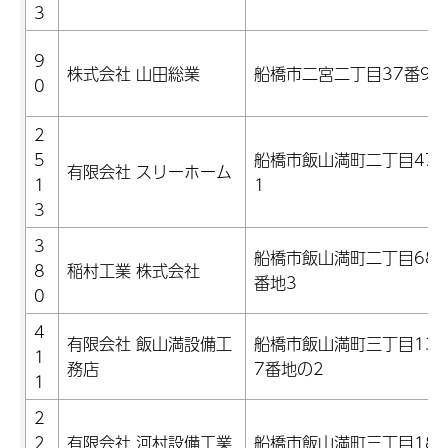
3
9
株式会社 山田総業
船橋市二宮二丁目37番9号
0
2
5
船橋市飯山満町二丁目479
有限会社 スリーホーム
1
1
3
3
船橋市飯山満町二丁目683
8
稲村工業 株式会社
番地3
0
4
有限会社 飯山満設備工
船橋市飯山満町三丁目134
1
務店
7番地の2
1
2
2
有限会社 河村設備工業
船橋市飯山満町三丁目189