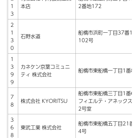
1
本店
2番地172
3
2
1
船橋市浜町一丁目37番14-
石野水道
3
102号
0
1
3
カネケン京葉コミュニ
船橋市東船橋一丁目1番8
9
ティ 株式会社
9
船橋市東船橋三丁目1番6
7
株式会社 KYORITSU
フィエルテ・アネックス1
8
2号室
3
船橋市東船橋五丁目21番1
6
東武工業 株式会社
4号
8