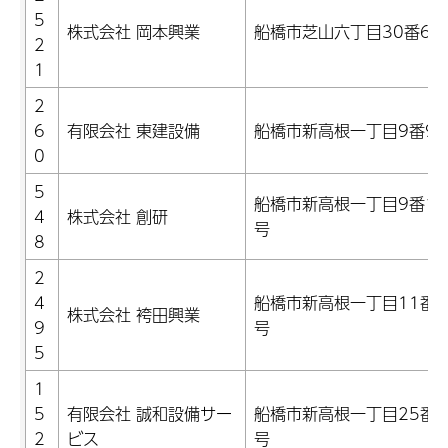
5
株式会社 岡本興業
船橋市芝山六丁目30番6号
2
1
2
6
有限会社 東建設備
船橋市新高根一丁目9番9
0
5
船橋市新高根一丁目9番14
4
株式会社 創研
号
8
2
4
船橋市新高根一丁目11番4
株式会社 袴田興業
9
号
5
1
5
有限会社 誠和設備サー
船橋市新高根一丁目25番8
2
ビス
号