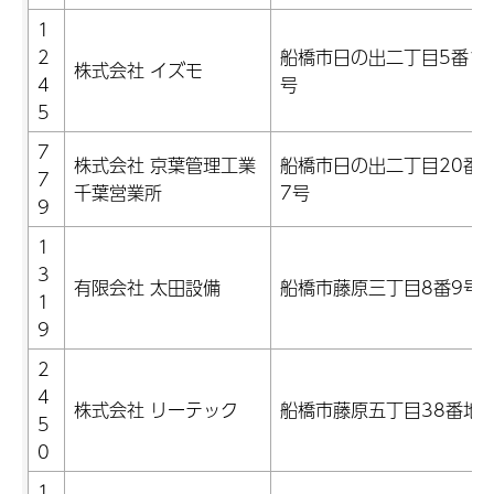
1
2
船橋市日の出二丁目5番12
株式会社 イズモ
4
号
5
7
株式会社 京葉管理工業
船橋市日の出二丁目20番2
7
千葉営業所
7号
9
1
3
有限会社 太田設備
船橋市藤原三丁目8番9号
1
9
2
4
株式会社 リーテック
船橋市藤原五丁目38番地
5
0
1