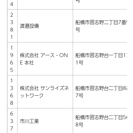
号
4
2
3
船橋市習志野二丁目7番9-
渡邉設備
8
号
1
1
9
株式会社 アース・ON
船橋市習志野台一丁目17
6
E 本社
1号
5
1
3
株式会社 サンライズネ
船橋市習志野台二丁目8番
6
ットワーク
7号
8
6
船橋市習志野台二丁目56
3
市川工業
8号
7