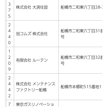
3
株式会社 大渕住設
船橋市二和東六丁目28-25
7
5
2
4
船橋市二和東六丁目31番3
旭コムズ 株式会社
4
号
0
1
2
船橋市二和東六丁目32番4
有限会社 ルーテン
0
号
9
2
4
株式会社 メンテナンス
船橋市本郷町515番地1
4
ファクトリー船橋
2
7
東京ガスリノベーショ