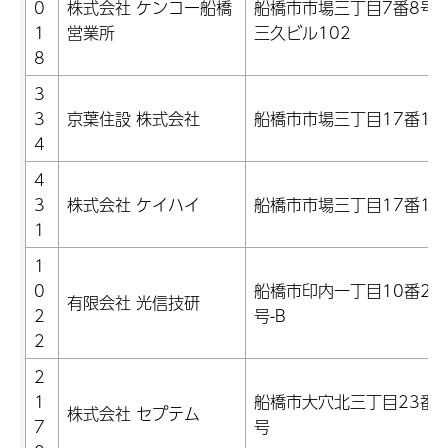
0
株式会社 ケンコー船橋
船橋市市場三丁目7番8号
1
営業所
三久ビル102
8
3
3
京葉住設 株式会社
船橋市市場三丁目17番1号
4
4
3
株式会社 ケイハイ
船橋市市場三丁目17番1号
1
1
0
船橋市印内一丁目10番26
有限会社 光信技研
2
号-B
2
2
1
船橋市大穴北三丁目23番4
株式会社 セプテム
7
号