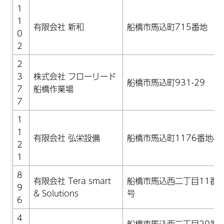
1
1
有限会社 新和
船橋市馬込町715番地
0
2
2
3
株式会社 フローリード
船橋市馬込町931-29
7
船橋作業場
7
1
1
有限会社 弘栄設備
船橋市馬込町1176番地8
2
1
8
有限会社 Tera smart
船橋市馬込西二丁目11番1
9
& Solutions
号
6
4
船橋市馬込西二丁目20番1