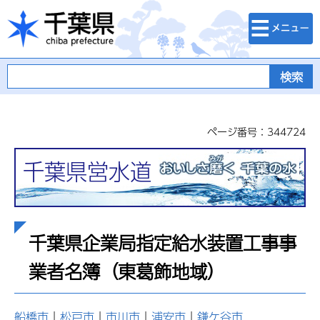
検索・メニュ
千葉県
ー
ページ番号：344724
千葉県営水道
千葉県企業局指定給水装置工事事
業者名簿（東葛飾地域）
船橋市
｜
松戸市
｜
市川市
｜
浦安市
｜
鎌ケ谷市