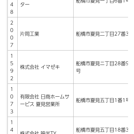
船橋市夏見一丁目6番1号
4
ター
8
2
0
片岡工業
船橋市夏見二丁目27番3号
0
7
1
5
船橋市夏見ニ丁目28番9-2
株式会社 イマゼキ
9
号
2
1
0
有限会社 日商ホームサ
船橋市夏見五丁目1番1号
7
ービス 夏見営業所
3
1
4
船橋市夏見五丁目18番30
株式会社 映光TY