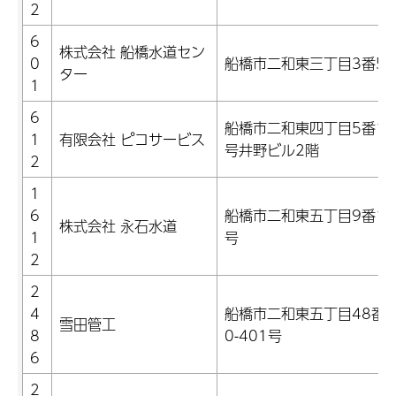
2
6
株式会社 船橋水道セン
0
船橋市二和東三丁目3番5
ター
1
6
船橋市二和東四丁目5番12
1
有限会社 ピコサービス
号井野ビル2階
2
1
6
船橋市二和東五丁目9番13
株式会社 永石水道
1
号
2
2
4
船橋市二和東五丁目48番2
雪田管工
8
0-401号
6
2