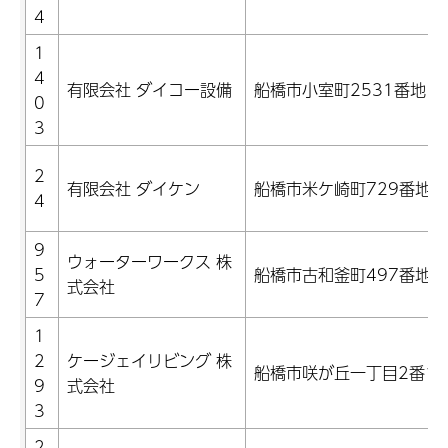
4
1
4
有限会社 ダイコー設備
船橋市小室町2531番地
0
3
2
有限会社 ダイケン
船橋市米ケ崎町729番地
4
9
ウォーターワークス 株
5
船橋市古和釜町497番地6
式会社
7
1
2
ケージェイリビング 株
船橋市咲が丘一丁目2番1
9
式会社
3
2