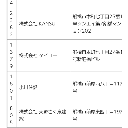
4
2
船橋市本町七丁目25番15
3
株式会社 KANSUI
号シンエイ第7船橋マンシ
8
ョン202
2
1
3
船橋市本町七丁目27番15
株式会社 タイコー
7
号新船橋ビル
9
1
6
船橋市前原西八丁目11番3
小川住設
0
号
1
8
株式会社 天野さく泉建
船橋市前原東四丁目19番9
0
総
号
5