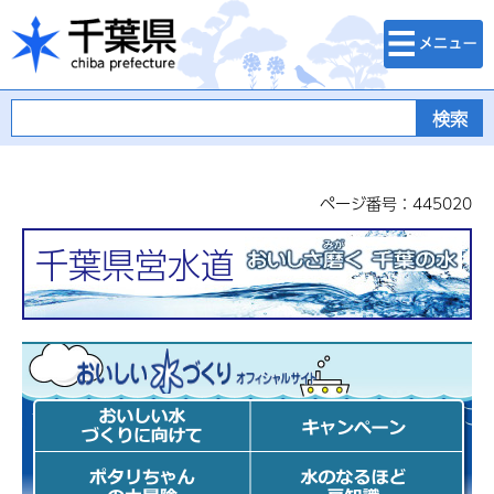
検索・メニュ
千葉県
ー
ページ番号：445020
千葉県営水道
おいしい水づくり計画 オフィ
シャルサイト
おいしい水づ
キャンペーン
くりに向けて
ポタリちゃん
水のなるほど