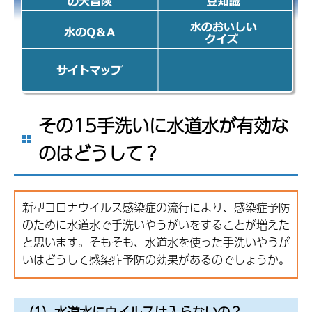
の大冒険
豆知識
水のQ&A
水のおいしい
クイズ
「おいしい水
づくり計画」
オフィシャル
サイトのサイ
その15手洗いに水道水が有効な
トマップ
のはどうして？
新型コロナウイルス感染症の流行により、感染症予防
のために水道水で手洗いやうがいをすることが増えた
と思います。そもそも、水道水を使った手洗いやうが
いはどうして感染症予防の効果があるのでしょうか。
（1）水道水にウイルスは入らないの？