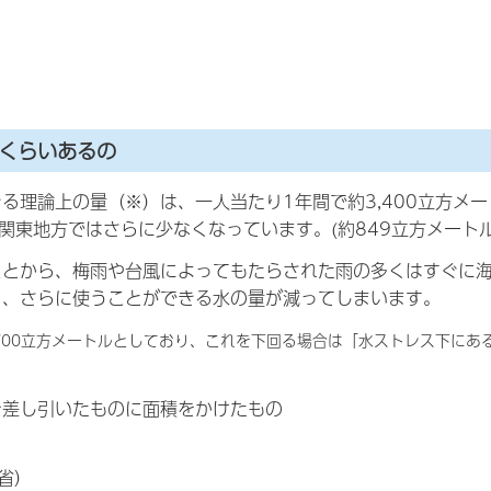
くらいあるの
きる理論上の量（
※）
は、
一人当たり1年間で約3,400立方メ
関東地方ではさらに少なくなっています。(約849立方メートル
ことから、梅雨や台風によってもたらされた雨の多くはすぐに
り、さらに使うことができる水の量が減ってしまいます。
700立方メートルとしており、これを下回る場合は「水ストレス下にある
を差し引いたものに面積をかけたもの
省）