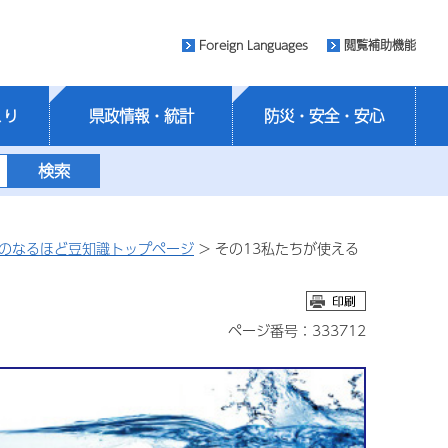
Foreign Languages
閲覧補助機能
くり
県政情報・統計
防災・安全・安心
のなるほど豆知識トップページ
> その13私たちが使える
ページ番号：333712