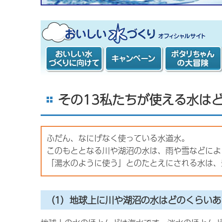
おいしい水づくり計画 オフィシャルサ
イト
おいしい水づく
キャンペーン
ポタリちゃんの
りに向けて
大冒険
その13私たちが使える水は
ふだん、なにげなく使っている水道水。
このもととなる川や湖沼の水は、雨や雪などによ
「湯水のように使う」とのたとえにされる水は、
（1）地球上に川や湖沼の水はどのくらいあ