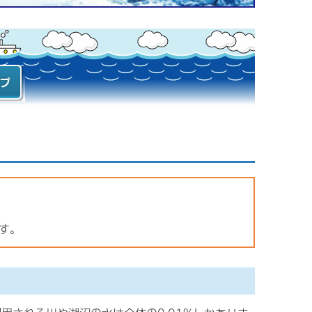
水づ
オフ
イト
ップ
す。