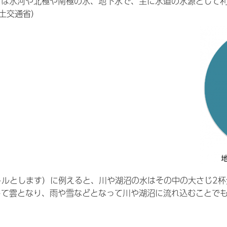
は氷河や北極や南極の氷、地下水で、主に水道の水源として利用
土交通省）
トルとします）に例えると、川や湖沼の水はその中の大さじ2杯
して雲となり、雨や雪などとなって川や湖沼に流れ込むことで