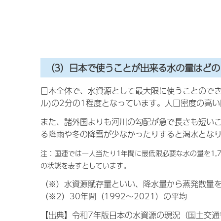
（3）日本で使うことが出来る水の量はどの
日本全体で、
水資源として最大限に使うことので
ル)の2分の1程度となっています。人口密度の高い
また、諸外国よりも河川の勾配が急で長さも短い
る降雨や冬の降雪が少なかったりすると渇水とな
注：国連では一人当たり1年間に最低限必要な水の量を1,
の状態を表すとしています。
（※）水資源賦存量といい、降水量から蒸発散量
（※2）30年間（1992～2021）の平均
【出典】令和7年版日本の水資源の現況（国土交通