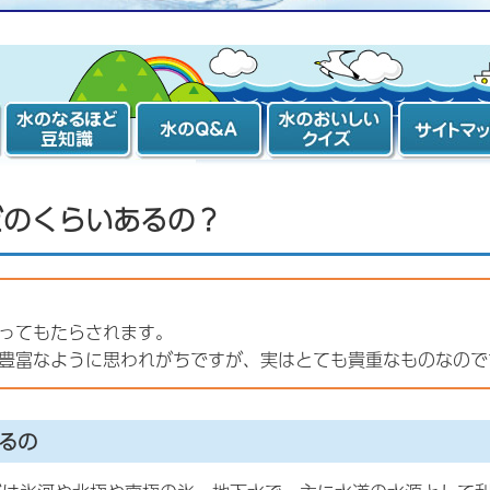
水のなるほど豆
水のQ&A
水のおいしいク
「おいしい
知識
イズ
くり計画」
ィシャルサ
のサイトマ
どのくらいあるの？
ってもたらされます。
豊富なように思われがちですが、実はとても貴重なものなので
るの