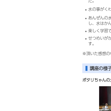
た。
水の事がく
あんぜんの
し、水はか
楽しく学習
せつめいが
す。
※頂いた感想の
講座の様
ポタリちゃんの