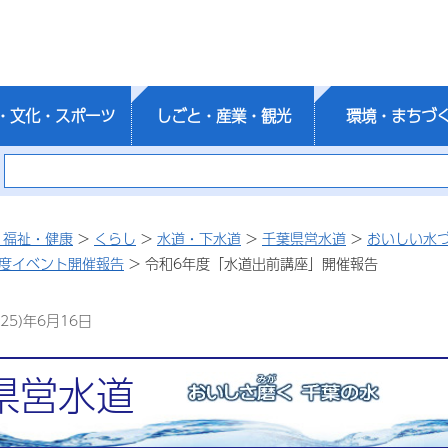
・文化・スポーツ
しごと・産業・観光
環境・まちづ
・福祉・健康
>
くらし
>
水道・下水道
>
千葉県営水道
>
おいしい水
年度イベント開催報告
> 令和6年度「水道出前講座」開催報告
25)年6月16日
県営水道