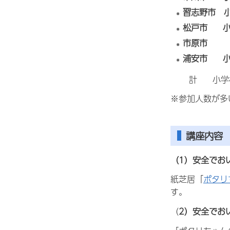
習志野市 小
松戸市 小
市原市
浦安市 小
計 小学校30
※参加人数が多
講座内容
（1）安全でお
紙芝居「
ポタリ
す。
（
2）安全でお