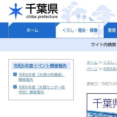
千葉県
ホーム
くらし・福祉・健康
教育
サイト内検索
ホーム
>
くらし
令和6年度イベント開催報告
ペーン
>
令和6
令和6年度「水道出前講座」
開催報告
更新日：令和7(20
令和6年度「水質センター見
学会」開催報告
千葉