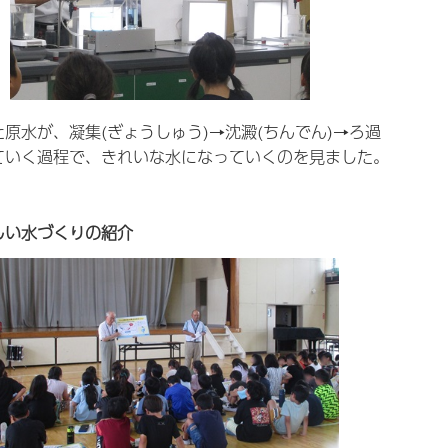
た原水が、凝集(ぎょうしゅう)→沈澱(ちんでん)→ろ過
ていく過程で、きれいな水になっていくのを見ました。
しい水づくりの紹介