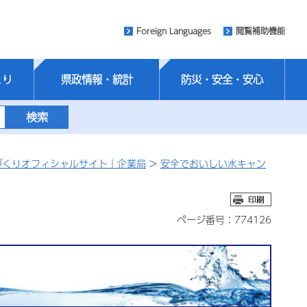
Foreign Languages
閲覧補助機能
くり
県政情報・統計
防災・安全・安心
づくりオフィシャルサイト｜企業局
>
安全でおいしい水キャン
ページ番号：774126