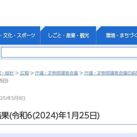
・文化・スポーツ
しごと・産業・観光
環境・まちづ
報・統計
>
広報
>
庁議・定例部課長会議
>
庁議・定例部課長会議の結
5日)
25)年5月9日
(令和6(2024)年1月25日)