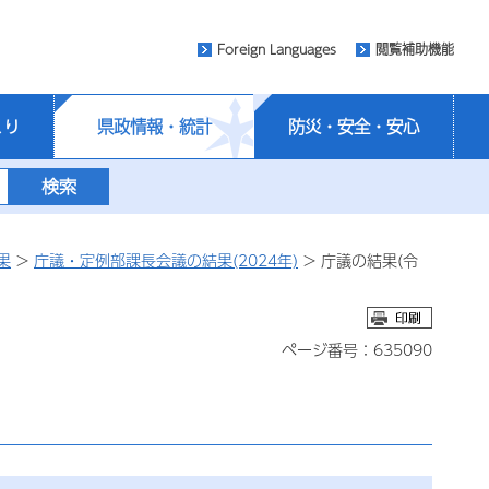
Foreign Languages
閲覧補助機能
くり
県政情報・統計
防災・安全・安心
果
>
庁議・定例部課長会議の結果(2024年)
> 庁議の結果(令
ページ番号：635090