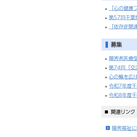
「心の健康フ
第57回千
「依存症関
募集
障害者医療
第74回「
心の輪を広
令和
7
年度千
令和8年度
関連リンク
障害福祉に