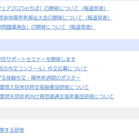
ェア2025inちば」の開催について（報道発表）
葉県身体障害者福祉大会の開催について（報道発表）
連問題講演会」の開催について（報道発表）
受診サポートセミナーを開催します
交流の作文コンクール」作文応募について
げる体験作文・障害者週間のポスター
葉県入院者訪問支援員養成研修について
千葉県失語症者向け意思疎通支援者養成研修について
関する研修