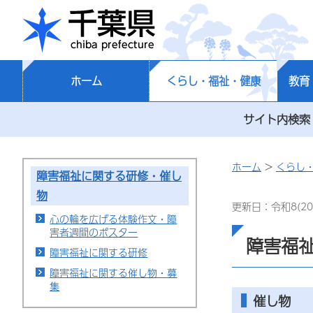
千葉県
ホーム
くらし・福祉・健康
教育
サイト内検索
ホーム
>
くらし
障害福祉に関する研修・催し
物
更新日：令和8(20
心の輪を広げる体験作文・障
害者週間のポスター
障害福
障害福祉に関する研修
障害福祉に関する催し物・募
集
催し物