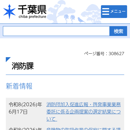
検索・メニュ
千葉県
ー
ページ番号：308627
消防課
新着情報
令和8(2026)年
消防団加入促進広報・啓発事業業務
6月17日
委託に係る企画提案の選定結果につ
いて
令和8(2026)年
危険物の取扱作業の保安に関する講