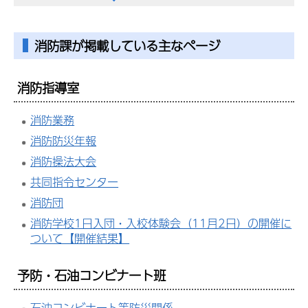
消防課が掲載している主なページ
消防指導室
消防業務
消防防災年報
消防操法大会
共同指令センター
消防団
消防学校1日入団・入校体験会（11月2日）の開催に
ついて【開催結果】
予防・石油コンビナート班
石油コンビナート等防災関係