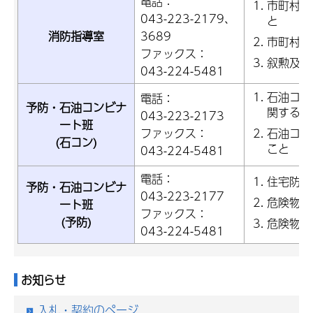
電話：
市町村に
043-223-2179、
と
消防指導室
3689
市町村消
ファックス：
叙勲及び
043-224-5481
石油コン
電話：
予防・石油コンビナ
関するこ
043-223-2173
ート班
ファックス：
石油コン
(石コン)
こと
043-224-5481
電話：
住宅防火
予防・石油コンビナ
043-223-2177
危険物及
ート班
ファックス：
(予防)
危険物の
043-224-5481
お知らせ
入札・契約のページ