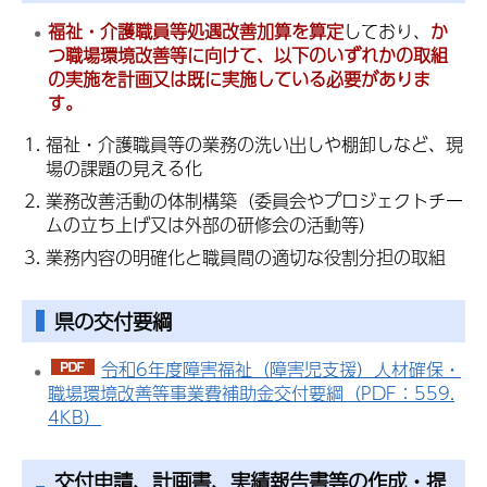
福祉・介護職員等処遇改善加算を算定
しており、
か
つ職場環境改善等に向けて、以下のいずれかの取組
の実施を計画又は既に実施している必要がありま
す。
福祉・介護職員等の業務の洗い出しや棚卸しなど、現
場の課題の見える化
業務改善活動の体制構築（委員会やプロジェクトチー
ムの立ち上げ又は外部の研修会の活動等）
業務内容の明確化と職員間の適切な役割分担の取組
県の交付要綱
令和6年度障害福祉（障害児支援）人材確保・
職場環境改善等事業費補助金交付要綱（PDF：559.
4KB）
交付申請、計画書、実績報告書等の作成・提