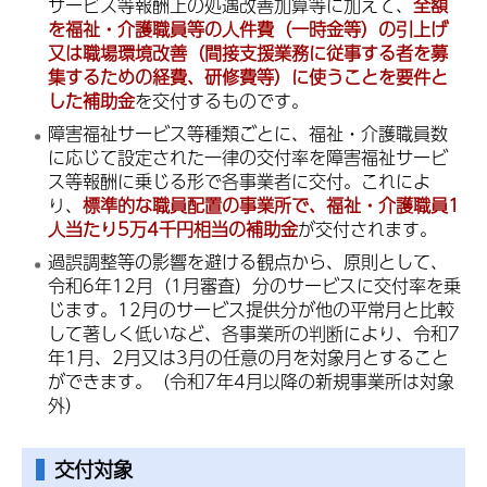
サービス等報酬上の処遇改善加算等に加えて、
全額
を福祉・介護職員等の人件費（一時金等）の引上げ
又は職場環境改善（間接支援業務に従事する者を募
集するための経費、研修費等）に使うことを要件と
した補助金
を交付するものです。
障害福祉サービス等種類ごとに、福祉・介護職員数
に応じて設定された一律の交付率を障害福祉サービ
ス等報酬に乗じる形で各事業者に交付。これによ
り、
標準的な職員配置の事業所で、福祉・介護職員1
人当たり5万4千円相当の補助金
が交付されます。
過誤調整等の影響を避ける観点から、原則として、
令和6年12月（1月審査）分のサービスに交付率を乗
じます。12月のサービス提供分が他の平常月と比較
して著しく低いなど、各事業所の判断により、令和7
年1月、2月又は3月の任意の月を対象月とすること
ができます。（令和7年4月以降の新規事業所は対象
外）
交付対象