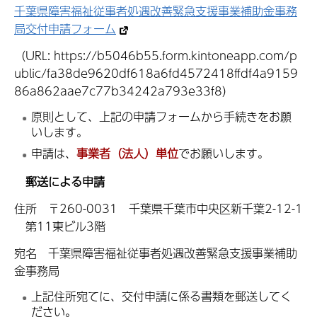
千葉県障害福祉従事者処遇改善緊急支援事業補助金事務
局交付申請フォーム
（URL: https://b5046b55.form.kintoneapp.com/p
ublic/fa38de9620df618a6fd4572418ffdf4a9159
86a862aae7c77b34242a793e33f8）
原則として、上記の申請フォームから手続きをお願
いします。
申請は、
事業者（法人）単位
でお願いします。
郵送による申請
住所 〒260-0031 千葉県千葉市中央区新千葉2-12-1
第11東ビル3階
宛名 千葉県障害福祉従事者処遇改善緊急支援事業補助
金事務局
上記住所宛てに、交付申請に係る書類を郵送してく
ださい。