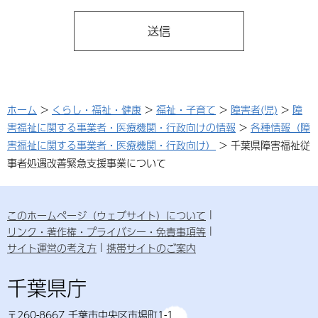
ホーム
>
くらし・福祉・健康
>
福祉・子育て
>
障害者(児)
>
障
害福祉に関する事業者・医療機関・行政向けの情報
>
各種情報（障
害福祉に関する事業者・医療機関・行政向け）
> 千葉県障害福祉従
事者処遇改善緊急支援事業について
このホームページ（ウェブサイト）について
リンク・著作権・プライバシー・免責事項等
サイト運営の考え方
携帯サイトのご案内
千葉県庁
〒260-8667 千葉市中央区市場町1-1