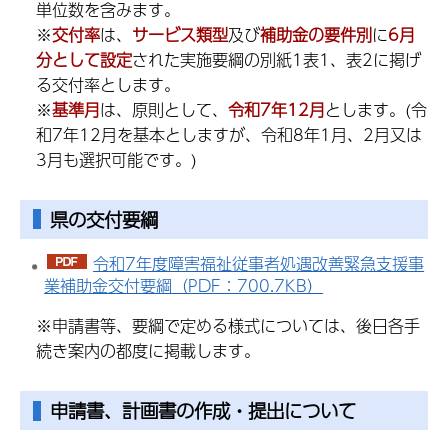
単位数を含みます。
※
交付率
は、
サービス類型
及び
補助金の要件別
に
6月
分として設定
された実施要綱の別紙1表1、表2に掲げ
る交付率とします。
※
基準月
は、原則として、
令和7年12月
とします。(令
和7年12月を基本としますが、令和8年1月、2月又は
3月も選択可能です。)
県の交付要綱
令和7年度障害福祉従事者処遇改善緊急支援事
業補助金交付要綱（PDF：700.7KB）
※申請書等、要綱で定める様式については、後日各手
続き案内の都度に掲載します。
申請書、計画書の作成・提出について