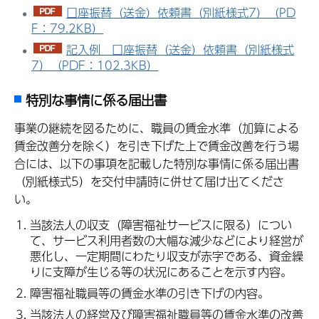
口座振替（送金）依頼書（別紙様式7）（PD
F：79.2KB）
記入例 口座振替（送金）依頼書（別紙様式
7）（PDF：102.3KB）
特別な事情に係る届出書
事業の継続を図るために、職員の賃金水準（加算による
賃金改善分を除く）を引き下げた上で賃金改善を行う場
合には、以下の事項を記載した特別な事情に係る届出書
（別紙様式5）を交付申請時に併せて届け出てくださ
い。
当該法人の収支（障害福祉サービスに限る）につい
て、サービス利用者数の大幅な減少などにより経営が
悪化し、一定期間にわたり収支が赤字である、資金繰
りに支障が生じる等の状況にあることを示す内容。
障害福祉職員等の賃金水準の引き下げの内容。
当該法人の経営及び障害福祉職員等の賃金水準の改善