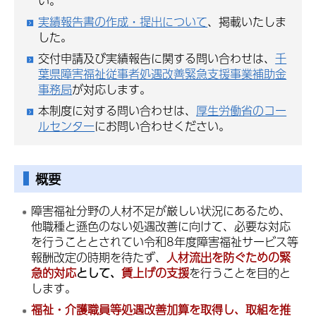
い。
実績報告書の作成・提出について
、掲載いたしま
した。
交付申請及び実績報告に関する問い合わせは、
千
葉県障害福祉従事者処遇改善緊急支援事業補助金
事務局
が対応します。
本制度に対する問い合わせは、
厚生労働省のコー
ルセンター
にお問い合わせください。
概要
障害福祉分野の人材不足が厳しい状況にあるため、
他職種と遜色のない処遇改善に向けて、必要な対応
を行うこととされてい令和8年度障害福祉サービス等
報酬改定の時期を待たず、
人材流出を防ぐための緊
急的対応
として、
賃上げの支援
を行うことを目的と
します。
福祉・介護職員等処遇改善加算を取得し、取組を推