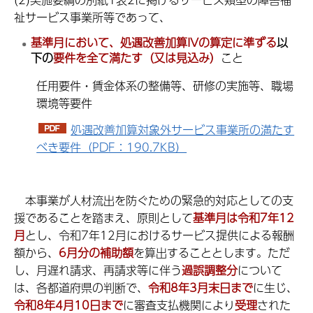
祉サービス事業所等であって、
基準月において、処遇改善加算IVの算定に準ずる
以
下の
要件を全て満たす
（又は見込み）
こと
任用要件・賃金体系の整備等、研修の実施等、職場
環境等要件
処遇改善加算対象外サービス事業所の満たす
べき要件（PDF：190.7KB）
本事業が人材流出を防ぐための緊急的対応としての支
援であることを踏まえ、原則として
基準月は令和7年12
月
とし、令和7年12月におけるサービス提供による報酬
額から、
6月分の補助額
を算出することとします。ただ
し、月遅れ請求、再請求等に伴う
過誤調整分
について
は、各都道府県の判断で、
令和8年3月末日まで
に生じ、
令和8年4月10日まで
に審査支払機関により
受理
された