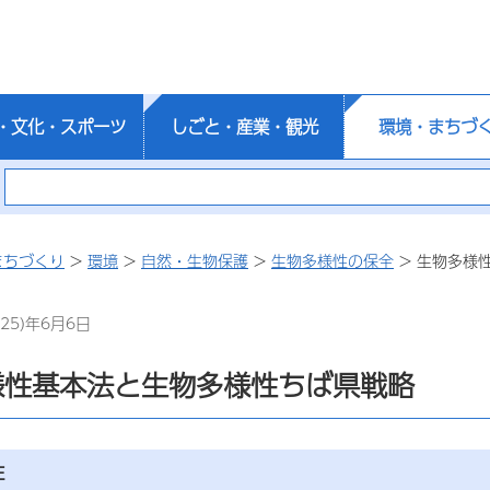
・文化・スポーツ
しごと・産業・観光
環境・まちづ
まちづくり
>
環境
>
自然・生物保護
>
生物多様性の保全
> 生物多様
25)年6月6日
様性基本法と生物多様性ちば県戦略
性