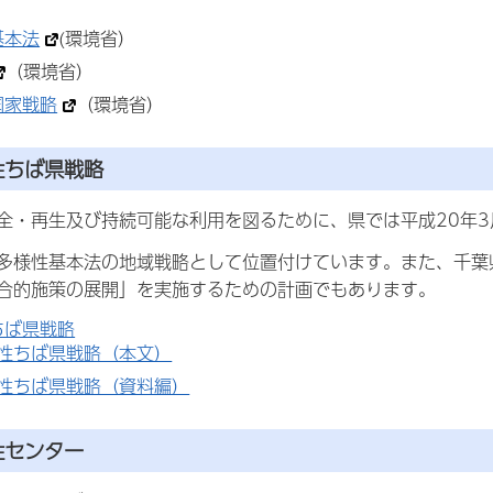
基本法
(環境省）
（環境省）
国家戦略
（環境省）
性ちば県戦略
全・再生及び持続可能な利用を図るために、県では平成20年
多様性基本法の地域戦略として位置付けています。また、千葉
合的施策の展開」を実施するための計画でもあります。
ちば県戦略
性ちば県戦略（本文）
性ちば県戦略（資料編）
性センター