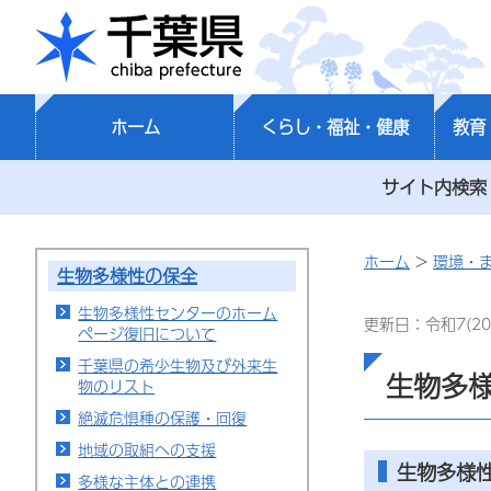
千葉県
ホーム
くらし・福祉・健康
教育
サイト内検索
ホーム
>
環境・
生物多様性の保全
生物多様性センターのホーム
更新日：令和7(20
ページ復旧について
千葉県の希少生物及び外来生
生物多
物のリスト
絶滅危惧種の保護・回復
地域の取組への支援
生物多様
多様な主体との連携