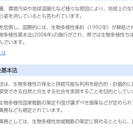
獲、環境汚染や地球温暖化など様々な原因により、地球上の生
ら姿を消しているとも言われています。
を危惧し、国際的には、生物多様性条約（1992年）が締結さ
物多様性基本法(2008年)の施行がされ、県では生物多様性ちば
んでいます。
とは
性基本法
法は、生物多様性の保全と持続可能な利用を総合的・計画的に
享受できる自然と共生する社会を実現することを目的としてい
生物多様性国家戦略の策定や国が講ずべき施策などが定められ
責務なども規定されています。
責務としては、生物多様性地域戦略の策定に努めるとともに、