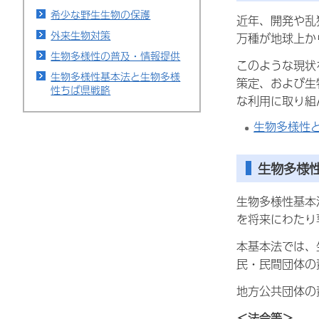
希少な野生生物の保護
近年、開発や乱
外来生物対策
万種が地球上か
生物多様性の普及・情報提供
このような現状
生物多様性基本法と生物多様
策定、および生
性ちば県戦略
な利用に取り組
生物多様性
生物多様
生物多様性基本
を将来にわたり
本基本法では、
民・民間団体の
地方公共団体の
＜法令等＞