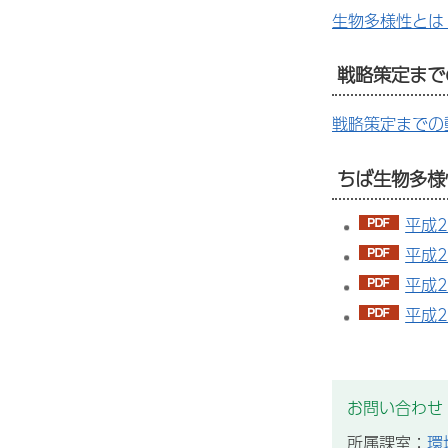
生物多様性とは
戦略策定まで
戦略策定までの
ちば生物多様
平成2
平成2
平成2
平成2
お問い合わせ
所属課室：
環