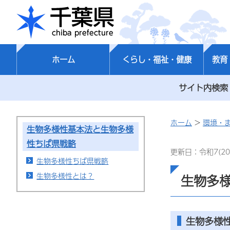
千葉県
ホーム
くらし・福祉・健康
教育
サイト内検索
ホーム
>
環境・
生物多様性基本法と生物多様
性ちば県戦略
更新日：令和7(20
生物多様性ちば県戦略
生物多様性とは？
生物多
生物多様