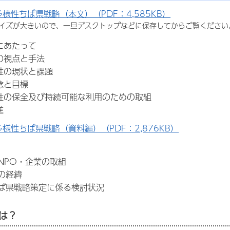
様性ちば県戦略（本文）（PDF：4,585KB）
サイズが大きいので、一旦デスクトップなどに保存してからご覧ください
にあたって
の視点と手法
性の現状と課題
念と目標
性の保全及び持続可能な利用のための取組
進
様性ちば県戦略（資料編）（PDF：2,876KB）
NPO・企業の取組
の経緯
ちば県戦略策定に係る検討状況
は？