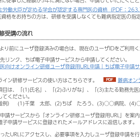
療に従事した経験が5年に満たない場合、申請していただくこと
生労働大臣が定める学会が認定する専門医の資格（PDF：263.
医資格をお持ちの方は、研修を受講しなくても難病指定医の指
修受講の流れ
日より前にユーザ登録済みの場合は、現在のユーザIDをご利用
先リンク、ちば電子申請サービスから申請してください。
医向けオンライン研修ユーザ登録用URL申請｜ちば電子申請サ
ライン研修サービスの使い方はこちらです。
難病オンラ
項目は、「(1)氏名」、「(2)ふりがな」、「(3)主たる勤務先
してください。
例） (1)千葉 太郎、(2)ちば たろう、(3)○○病院、(4)
申請サービスから「オンライン研修ユーザ登録用URL」を案
電子申請サービスに登録されたメールアドレスに返信します。
ったURLにアクセスし、必要事項を入力しユーザ登録申請を