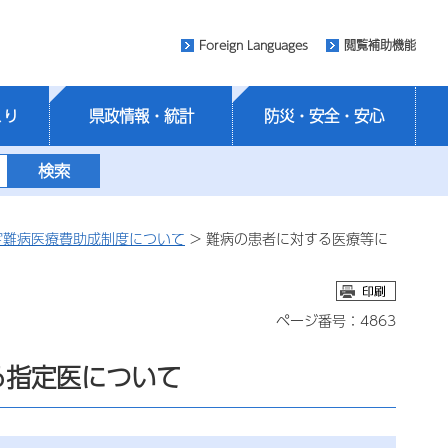
Foreign Languages
閲覧補助機能
くり
県政情報・統計
防災・安全・安心
定難病医療費助成制度について
> 難病の患者に対する医療等に
ページ番号：4863
る指定医について