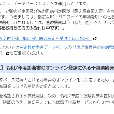
るよう、データベースシステムを運用しています。
ス上で難病指定医及び協力難病指定医が「臨床調査個人票」を作
ます。つきましては、指定医ID・パスワードの申請を以下のと
療機関におかれましては、医療機関単位（原則1回）でのID・
格をお持ちの方のみ受付け中です）。
PW交付申請（既に指定医の指定を受けている場合）
については
指定難病患者データベース及び小児慢性特定疾病児
ク）
をご確認ください。
せ】令和7年度診断書のオンライン登録に係る千葉県臨
タベースで導入される診断書のオンライン化に対応するため、
進事業における補助の対象となります。
を希望される医療機関は、次の「令和7年度千葉県臨床調査個
ご確認のうえ、締切日までにちば電子申請サービスから交付申