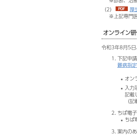
※診断、治
（2）
厚
※上記専門
オンライン研
令和3年8月5
下記申請
難病指定
オン
入力
記載
（記載
ちば電子
ちば
案内のあ