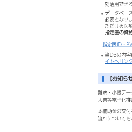
効活用でき
データベー
必要となり
ただける医
指定医の資
指定医ID・
当DBの内容
イトへリン
【お知ら
難病・小慢デー
人票等電子化推
本補助金の交付
流れについてを