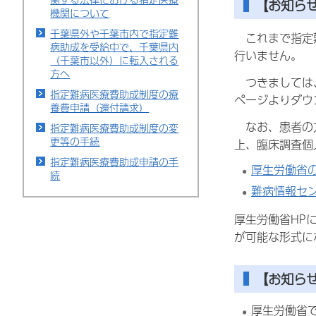
【お知ら
機関について
千葉県外や千葉市内で指定難
これまで指定難
病助成を受給中で、千葉県内
行いません。
（千葉市以外）に転入される
方へ
つきましては、
指定難病医療費助成制度の療
ページよりダウ
養費申請（還付請求）
なお、患者の方
指定難病医療費助成制度の変
更等の手続
上、臨床調査個
指定難病医療費助成申請の手
厚生労働省
続
難病情報セ
厚生労働省HP
が可能な形式に
【お知ら
厚生労働省