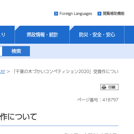
Foreign Languages
閲覧補助機能
くり
県政情報・統計
防災・安全・安心
木材
> 「千葉の木づかいコンペティション2020」受賞作につい
ページ番号：418797
賞作について