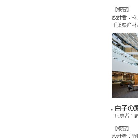
【概要】
設計者：株
千葉県産材
白子の
応募者：
【概要】
設計者：野