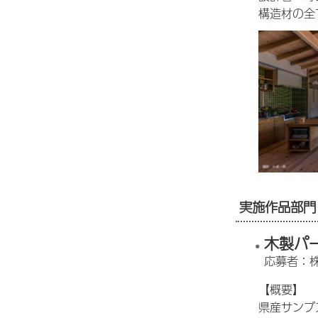
構造材の全
実施作品部門
木製パ
応募者：
【概要】
県産サンブ