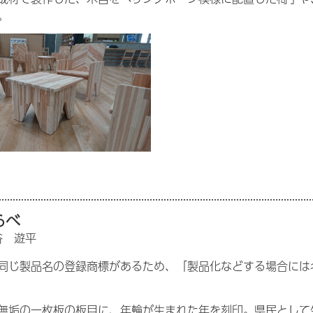
。
らべ
谷 遊平
同じ製品名の登録商標があるため、「製品化などする場合には
無垢の一枚板の板目に、年輪が生まれた年を刻印。県民として