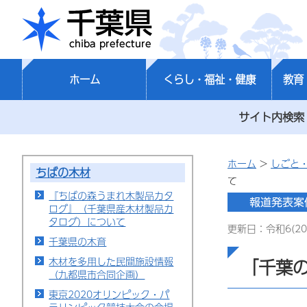
千葉県
ホーム
くらし・福祉・健康
教育
サイト内検索
ホーム
>
しごと
ちばの木材
て
『ちばの森うまれ木製品カタ
ログ』（千葉県産木材製品カ
タログ）について
更新日：令和6(20
千葉県の木育
木材を多用した民間施設情報
「千葉の
（九都県市合同企画）
東京2020オリンピック・パ