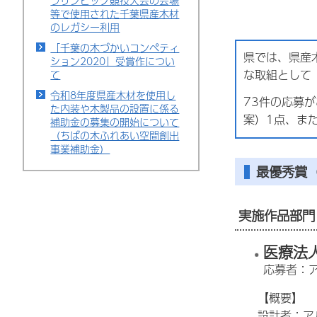
ラリンピック競技大会の会場
等で使用された千葉県産木材
のレガシー利用
「千葉の木づかいコンペティ
県では、県産
ション2020」受賞作につい
な取組として
て
令和8年度県産木材を使用し
73件の応募
た内装や木製品の設置に係る
案）1点、ま
補助金の募集の開始について
（ちばの木ふれあい空間創出
事業補助金）
最優秀賞
実施作品部門
医療法
応募者：
【概要】
設計者：ア