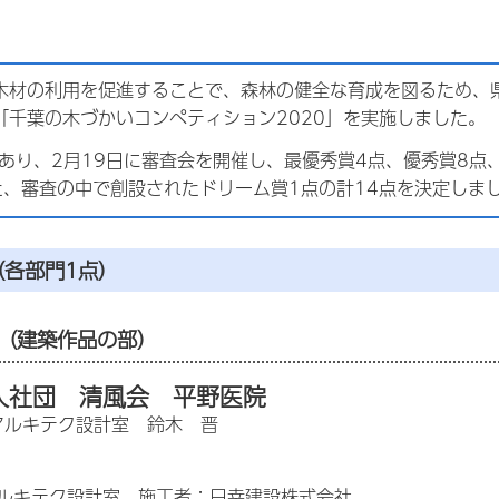
木材の利用を促進することで、森林の健全な育成を図るため、
「千葉の木づかいコンペティション2020」を実施しました。
があり、2月19日に審査会を開催し、最優秀賞4点、優秀賞8
た、審査の中で創設されたドリーム賞1点の計14点を決定しま
（各部門1点）
（建築作品の部）
人社団 清風会 平野医院
アルキテク設計室 鈴木 晋
ルキテク設計室、施工者：日幸建設株式会社