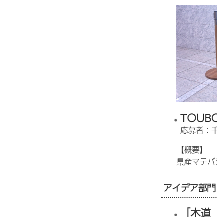
TOUB
応募者：
【概要】
県産マテバ
アイデア部門
「木道