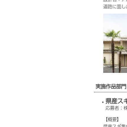
道路に面し
実施作品部門
県産ス
応募者：
【概要】
県産スギ集