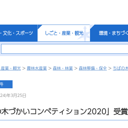
・文化・スポーツ
しごと・産業・観光
環境・まちづ
・産業・観光
>
農林水産業
>
森林・林業
>
森林整備・保全
>
ちばの
24)年3月25日
木づかいコンペティション2020」受