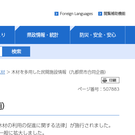
Foreign Languages
閲覧補助機能
くり
県政情報・統計
防災・安全・安心
木材
> 木材を多用した民間施設情報（九都県市合同企画）
ページ番号：507883
画）
木材の利用の促進に関する法律」が施行されました。
一般に拡大しました。