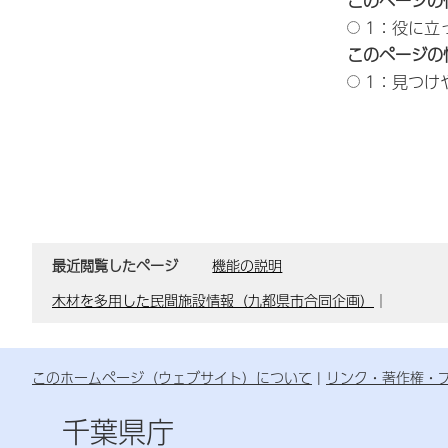
このページの
1：役に立
このページの
1：見つけ
最近閲覧したページ
機能の説明
木材を多用した民間施設情報（九都県市合同企画）
｜
このホームページ（ウェブサイト）について
リンク・著作権・
千葉県庁