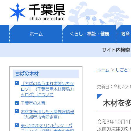
千葉県
ホーム
くらし・福祉・健康
教育
サイト内検索
ホーム
>
しごと
ちばの木材
『ちばの森うまれ木製品カタ
更新日：令和7(20
ログ』（千葉県産木材製品カ
タログ）について
木材を
千葉県の木育
木材を多用した民間施設情報
（九都県市合同企画）
令和3年10月
東京2020オリンピック・パ
以前の法律の対