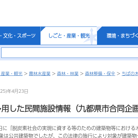
・文化・スポーツ
しごと・産業・観光
環境・まちづ
・産業・観光
>
農林水産業
>
森林・林業
>
森林整備・保全
>
ちばの
25)年4月23日
多用した民間施設情報（九都県市合同企
1日に「脱炭素社会の実現に資する等のための建築物等における
象は公共建築物でしたが、この法律の施行により対象が建築物