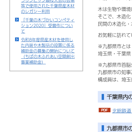
ラリンピック競技大会の会場
等で使用された千葉県産木材
木は生物や環境
のレガシー利用
そこで、木造化
「千葉の木づかいコンペティ
民間の木造化・
ション2020」受賞作につい
て
お気軽に訪れて
令和8年度県産木材を使用し
た内装や木製品の設置に係る
※九都県市とは
補助金の募集の開始について
埼玉県・千葉県
（ちばの木ふれあい空間創出
事業補助金）
※九都県市首脳
九都県市の知事
構成員は、埼玉
千葉県内
北総鉄道
九都県市