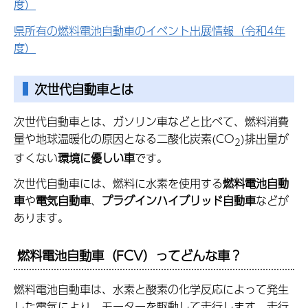
度）
県所有の燃料電池自動車のイベント出展情報（令和4年
度）
次世代自動車とは
次世代自動車とは、ガソリン車などと比べて、燃料消費
量や地球温暖化の原因となる二酸化炭素(CO
)排出量が
2
すくない
環境に優しい車
です。
次世代自動車には、燃料に水素を使用する
燃料電池自動
車
や
電気自動車
、
プラグインハイブリッド自動車
などが
あります。
燃料電池自動車（FCV）ってどんな車？
燃料電池自動車は、水素と酸素の化学反応によって発生
した電気により、モーターを駆動して走行します。走行