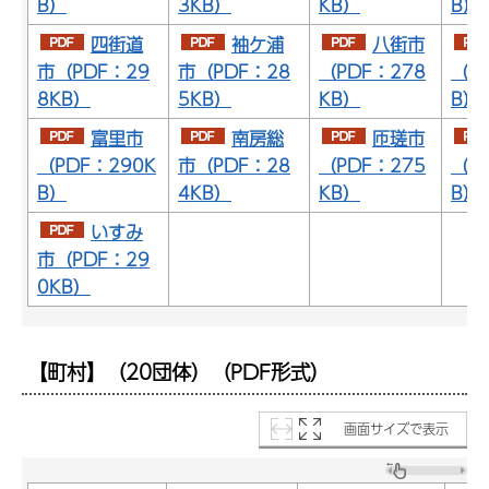
B）
3KB）
KB）
B）
四街道
袖ケ浦
八街市
市（PDF：29
市（PDF：28
（PDF：278
（P
8KB）
5KB）
KB）
B）
富里市
南房総
匝瑳市
（PDF：290K
市（PDF：28
（PDF：275
（P
B）
4KB）
KB）
B）
いすみ
市（PDF：29
0KB）
【町村】（20団体）（PDF形式）
画面サイズで表示