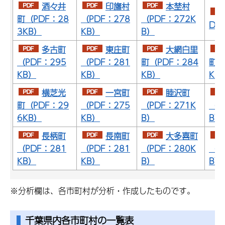
酒々井
印旛村
本埜村
町（PDF：28
（PDF：278
（PDF：272K
DF
3KB）
KB）
B）
多古町
東庄町
大網白里
（PDF：295
（PDF：281
町（PDF：284
町（
KB）
KB）
KB）
KB
横芝光
一宮町
睦沢町
町（PDF：29
（PDF：275
（PDF：271K
（P
6KB）
KB）
B）
B）
長柄町
長南町
大多喜町
（PDF：281
（PDF：281
（PDF：280K
（P
KB）
KB）
B）
B）
※分析欄は、各市町村が分析・作成したものです。
千葉県内各市町村の一覧表