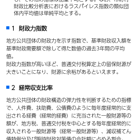
財政比較分析表におけるラスパイレス指数の類似団
体内平均値は単純平均とする。
1 財政力指数
地方公共団体の財政力を示す指数で、基準財政収入額を
基準財政需要額で除して得た数値の過去3年間の平均
値。
財政力指数が高いほど、普通交付税算定上の留保財源が
大きいことになり、財源に余裕があるといえます。
2 経常収支比率
地方公共団体の財政構造の弾力性を判断するための指標
で、人件費、扶助費、公債費のように毎年度経常的に支
出される経費（経常的経費）に充当された一般財源等の
額が、地方税、普通交付税を中心とする毎年度経常的に
収入される一般財源等（経常一般財源等）、減収補てん
債特例分及び臨時財政対策債の合計額に占める割合。