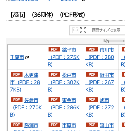
【都市】（36団体）（PDF形式）
画面サイズで表示
銚子市
市川市
千葉市
（PDF：275K
（PDF：280
（P
B）
KB）
B）
木更津
松戸市
野田市
市（PDF：28
（PDF：302K
（PDF：267
（P
7KB）
B）
KB）
B）
佐倉市
東金市
旭市
（PDF：270K
（PDF：286K
（PDF：272
（P
B）
B）
KB）
B）
勝浦市
市原市
流山市