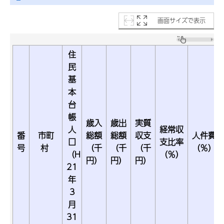
画面サイズで表示
住
民
基
本
台
帳
歳入
歳出
実質
人
経常収
番
市町
総額
総額
収支
人件費
口
支比率
号
村
（千
（千
（千
（％）
（H
（％）
円）
円）
円）
21
年
3
月
31