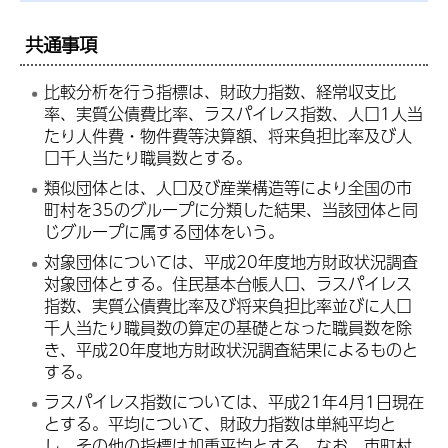
共通事項
比較分析を行う指標は、財政力指数、経常収支比
率、実質公債費比率、ラスパイレス指数、人口1人当
たり人件費・物件費等決算額、将来負担比率及び人
口千人当たり職員数とする。
類似団体とは、人口及び産業構造等により全国の市
町村を35のグループに分類した結果、当該団体と同
じグループに属する団体をいう。
対象団体については、平成20年度地方財政状況調査
対象団体とする。住民基本台帳人口、ラスパイレス
指数、実質公債費比率及び将来負担比率並びに人口
千人当たり職員数の算定の基礎となった職員数を除
き、平成20年度地方財政状況調査結果によるものと
する。
ラスパイレス指数については、平成21年4月1日現在
とする。平均について、財政力指数は単純平均と
し、その他の指標は加重平均とする。なお、市町村