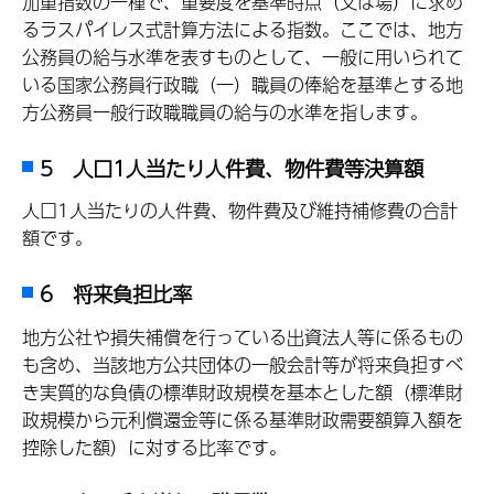
加重指数の一種で、重要度を基準時点（又は場）に求め
るラスパイレス式計算方法による指数。ここでは、地方
公務員の給与水準を表すものとして、一般に用いられて
いる国家公務員行政職（一）職員の俸給を基準とする地
方公務員一般行政職職員の給与の水準を指します。
5 人口1人当たり人件費、物件費等決算額
人口1人当たりの人件費、物件費及び維持補修費の合計
額です。
6 将来負担比率
地方公社や損失補償を行っている出資法人等に係るもの
も含め、当該地方公共団体の一般会計等が将来負担すべ
き実質的な負債の標準財政規模を基本とした額（標準財
政規模から元利償還金等に係る基準財政需要額算入額を
控除した額）に対する比率です。