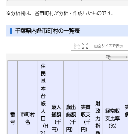
※分析欄は、各市町村が分析・作成したものです。
千葉県内各市町村の一覧表
画面サイズで表示
住
民
基
本
台
帳
財
歳入
歳出
実質
実
人
政
経常収
番
市町村
総額
総額
収支
債
口
力
支比率
号
名
（千
（千
（千
（H
指
（％）
円）
円）
円）
（
21
数