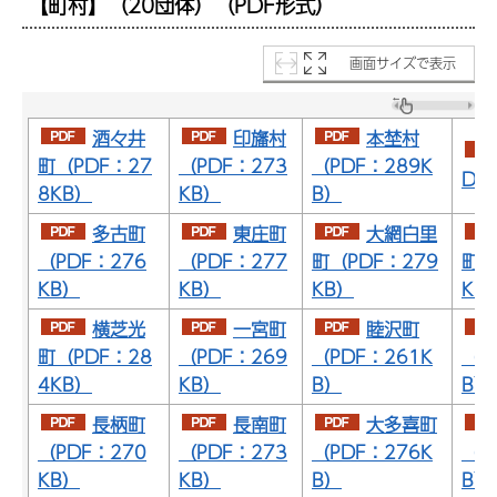
【町村】（20団体）（PDF形式）
画面サイズで表示
酒々井
印旛村
本埜村
町（PDF：27
（PDF：273
（PDF：289K
DF
8KB）
KB）
B）
多古町
東庄町
大網白里
（PDF：276
（PDF：277
町（PDF：279
町（
KB）
KB）
KB）
KB
横芝光
一宮町
睦沢町
町（PDF：28
（PDF：269
（PDF：261K
（P
4KB）
KB）
B）
B）
長柄町
長南町
大多喜町
（PDF：270
（PDF：273
（PDF：276K
（P
KB）
KB）
B）
B）