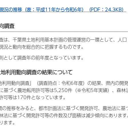
現況の推移（表：平成11年から令和6年）（PDF：24.3KB）
動向調査
査は、千葉県土地利用基本計画の管理運営の一環として、人口
現況と動向を総合的に把握するものです。
則として調査年の前年度となっています。
土地利用動向調査の結果について
地利用動向調査」（調査時点：令和6年度）の結果、県内の開
法に基づく農地転用許可等は5,250件（※令和5年実績）、森
許可等は170件となっています。
間の推移をみると、都市計画法に基づく開発許可、農地法に基
林法に基づく開発許可等の件数及び面積は減少傾向にあります
ります。