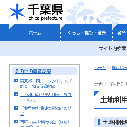
千葉県
ホーム
くらし・福祉・健康
教育
サイト内検索
ホーム
>
県政情
その他の調査結果
東京都市圏パーソントリップ
更新日：令和8(20
調査・物資流動調査
土地利用の現況と推移、動向
土地利
について
千葉県歯科保健実態調査の結
果
土地利用
市町村歯科健康診査（検診）