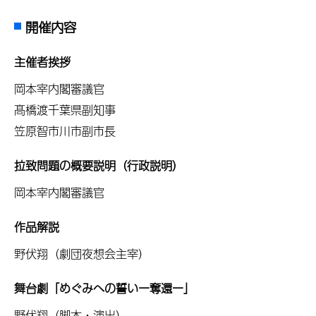
開催内容
主催者挨拶
岡本宰内閣審議官
髙橋渡千葉県副知事
笠原智市川市副市長
拉致問題の概要説明（行政説明）
岡本宰内閣審議官
作品解説
野伏翔（劇団夜想会主宰）
舞台劇「めぐみへの誓いー奪還ー」
野伏翔（脚本・演出）