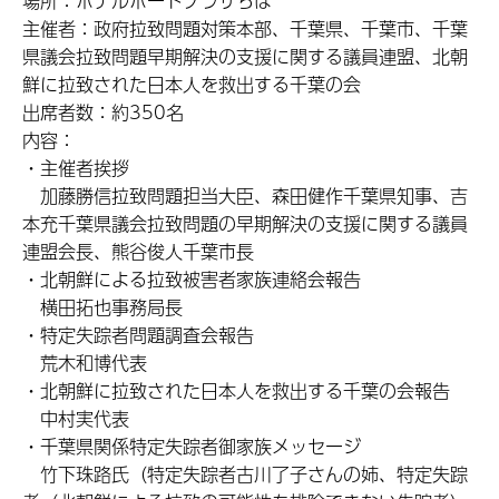
場所：ホテルポートプラザちば
主催者：政府拉致問題対策本部、千葉県、千葉市、千葉
県議会拉致問題早期解決の支援に関する議員連盟、北朝
鮮に拉致された日本人を救出する千葉の会
出席者数：約350名
内容：
・主催者挨拶
加藤勝信拉致問題担当大臣、森田健作千葉県知事、吉
本充千葉県議会拉致問題の早期解決の支援に関する議員
連盟会長、熊谷俊人千葉市長
・北朝鮮による拉致被害者家族連絡会報告
横田拓也事務局長
・特定失踪者問題調査会報告
荒木和博代表
・北朝鮮に拉致された日本人を救出する千葉の会報告
中村実代表
・千葉県関係特定失踪者御家族メッセージ
竹下珠路氏（特定失踪者古川了子さんの姉、特定失踪