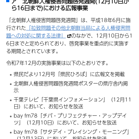
ア 北朝鮮人権侵害問題啓発週間(12月10日か
ら16日まで)における広報事業
「北朝鮮人権侵害問題啓発週間」は、平成18年6月に施
行された
「拉致問題その他北朝鮮当局による人権侵害問
題への対処に関する法律」
のなかで、12月10日から1
6日までと定められており、啓発事業を重点的に実施す
る期間とされています。
令和7年12月の実施事業は以下のとおりです。
県民だより12月号「県民ひろば」に広報文を掲載
北朝鮮人権侵害問題啓発週間ポスターの県庁舎内掲
示
千葉テレビ「千葉県インフォメーション」（12月11
日）において、お知らせを放送
bay fm78「チバ・プリフェクチャー・アップデイ
ツ」（12月10日）において、お知らせを放送
bay fm78「サタデイ・ブレイシング・モーニング」
（12月13日）において、お知らせを放送