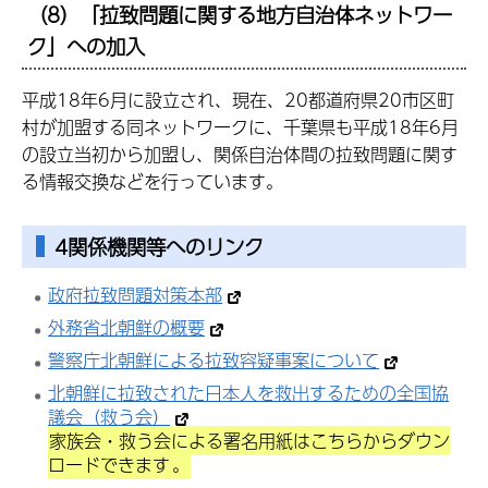
（8）「拉致問題に関する地方自治体ネットワー
ク」への加入
平成18年6月に設立され、現在、20都道府県20市区町
村が加盟する同ネットワークに、千葉県も平成18年6月
の設立当初から加盟し、関係自治体間の拉致問題に関す
る情報交換などを行っています。
4関係機関等へのリンク
政府拉致問題対策本部
外務省北朝鮮の概要
警察庁北朝鮮による拉致容疑事案について
北朝鮮に拉致された日本人を救出するための全国協
議会（救う会）
家族会・救う会による署名用紙はこちらからダウン
ロードできます
。