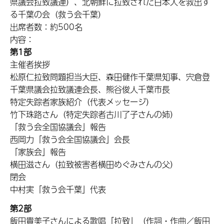
県議会拉致議連）、北朝鮮に拉致された日本人を救出す
る千葉の会（救う会千葉）
出席者数：約500名
内容：
第1部
主催者挨拶
松原仁拉致問題担当大臣、森田健作千葉県知事、宍倉登
千葉県議会拉致議連会長、熊谷俊人千葉市長
特定失踪者家族紹介（代表メッセージ）
竹下珠路さん（特定失踪者古川了子さんの姉）
「救う会全国協議会」報告
西岡力「救う会全国協議会」会長
「家族会」報告
横田滋さん（拉致被害者横田めぐみさんの父）
閉会
中村実「救う会千葉」代表
第2部
飯田貴美子さんによる歌唱「拉致」（作詞・作曲／飯田