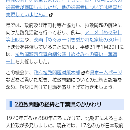
被害者が帰国しましたが、他の被害者については帰国が
実現していません。
県では、政府及び市町村等と協力し、拉致問題の解決に
向けた啓発活動を行っており、例年、
アニメ「めぐみ」
等上映会
や、
映画「めぐみー引き裂かれた家族の30年」
上映会を共催していることに加え、平成31年1月29日に
は、
拉致問題啓発舞台劇公演「めぐみへの誓いー奪還
ー」
を共催しました。
この機会に、
政府拉致問題対策本部
や
県ホームページ
などをご覧いただき、拉致問題についての理解と認識を
深め、解決に向けて世論を盛り上げて行きましょう。
2拉致問題の経緯と千葉県のかかわり
1970年ごろから80年ごろにかけて、北朝鮮による日本
人拉致が多発しました。現在では、17名の方が日本政府