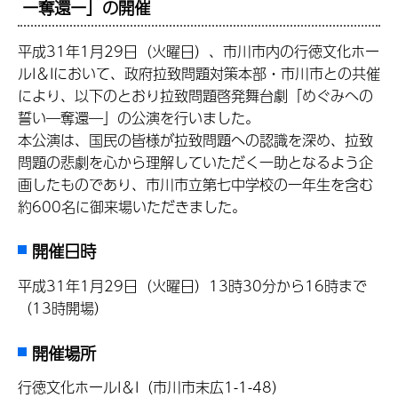
ー奪還ー」の開催
平成31年1月29日（火曜日）、市川市内の行徳文化ホー
ルI＆Iにおいて、政府拉致問題対策本部・市川市との共催
により、以下のとおり拉致問題啓発舞台劇「めぐみへの
誓い―奪還―」の公演を行いました。
本公演は、国民の皆様が拉致問題への認識を深め、拉致
問題の悲劇を心から理解していただく一助となるよう企
画したものであり、市川市立第七中学校の一年生を含む
約600名に御来場いただきました。
開催日時
平成31年1月29日（火曜日）13時30分から16時まで
（13時開場）
開催場所
行徳文化ホールI＆I（市川市末広1-1-48）