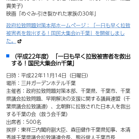
貴美子）
映画「めぐみ-引き裂かれた家族の30年」
政府拉致問題対策本部ホームページ：「一日も早く拉致
被害者を救出する！国民大集会in千葉」を開催しまし
た。
（平成22年度）「一日も早く拉致被害者を救出
する！国民大集会in千葉」
日時：平成22年11月14日（日曜日）
場所：三井ガーデンホテル千葉
主催者：政府拉致問題対策本部、千葉県、千葉市、千葉
県議会拉致問題、早期解決の支援に関する議員連盟（千
葉県議会拉致議連）、北朝鮮に拉致された日本人を救出
する千葉の会（救う会千葉）
出席者：500名
挨拶：東祥三内閣府副大臣、森田健作千葉県知事、本清
秀雄千葉県議会拉致議連会長、熊谷俊人千葉市長