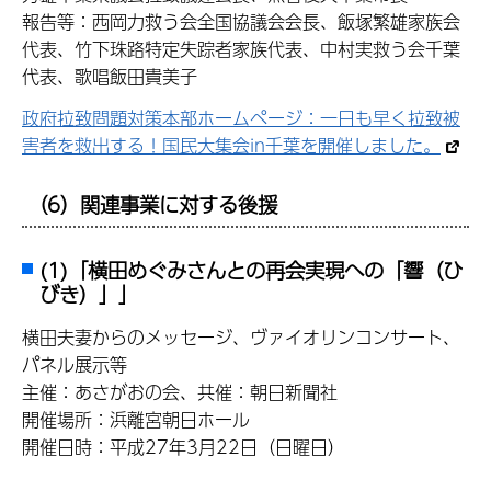
報告等：西岡力救う会全国協議会会長、飯塚繁雄家族会
代表、竹下珠路特定失踪者家族代表、中村実救う会千葉
代表、歌唱飯田貴美子
政府拉致問題対策本部ホームページ：一日も早く拉致被
害者を救出する！国民大集会in千葉を開催しました。
（6）関連事業に対する後援
(1)「横田めぐみさんとの再会実現への「響（ひ
びき）」」
横田夫妻からのメッセージ、ヴァイオリンコンサート、
パネル展示等
主催：あさがおの会、共催：朝日新聞社
開催場所：浜離宮朝日ホール
開催日時：平成27年3月22日（日曜日）