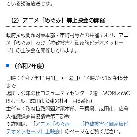
ている短波放送です。
（2）アニメ「めぐみ」等上映会の開催
政府拉致問題対策本部・市町村等との共催により、アニ
メ「めぐみ」及び「拉致被害者御家族ビデオメッセー
ジ」の上映会を開催しています。
（令和7年度）
日時：令和7年11月1日（土曜日）14時から15時45分
まで
場所：公津の杜コミュニティセンター2階 MORI×MO
RIホール（成田市公津の杜4丁目8番地）
主催者：政府拉致問題対策本部、千葉県、成田市、佐倉
人権擁護委員協議会第二部会
※詳細は、「
アニメ「めぐみ」・「拉致被害者御家族ビ
デオメッセージ」上映会
」のページをご覧ください。