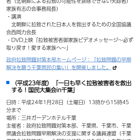
者（北朝鮮による拉致の可能性を排除できない失踪者）
家族有志の会事務局長）
・講演
北朝鮮に拉致された日本人を救出するための全国協議
会西岡力会長
・DVD上映「拉致被害者御家族ビデオメッセージ～必ず
取り戻す！愛する家族へ～」
政府拉致問題対策本部ホームページ：「拉致問題の早期
解決を願う千葉県民の集い」を開催しました。
（平成23年度）「一日も早く拉致被害者を救出
する！国民大集会in千葉」
日時：平成24年1月28日（土曜日）13時から15時45
分まで
場所：三井ガーデンホテル千葉
主催者：政府拉致問題対策本部、千葉県、千葉市、千葉
県議会拉致問題早期解決の支援に関する議員連盟（千葉