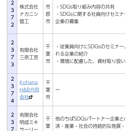
2
株式会社
市
・SDGs取り組み内容の共有
3
ナカニシ
原
・SDGsに関する社員向けセミナー
7
管工
市
企業の募集
2
2
千
・従業員向けにSDGsのセミナー、
3
有限会社
葉
れる企業の紹介
7
三奈工芸
市
・環境に配慮した、資材取り扱い会
3
2
Kohana
千
3
H&B合同
葉
ー
7
会社
市
4
2
有限会社
千
他のちばSDGsパートナー企業との
3
明成ミキ
葉
済・産業・社会の持続的な発展・繁
7
サーリー