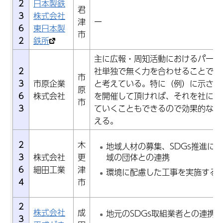
2
日本製鉄
君
3
株式会社
津
ー
6
東日本製
市
2
鉄所
主に広報・周知活動におけるパート
2
社単独で無く力を合わせることで、
市
3
市原企業
と考えている。特に（例）に示され
原
6
株式会社
を開催して頂ければ、それを社に戻
市
3
ていくこともできるので効果的なパ
える。
2
木
地域人材の募集、SDGs推進に
3
株式会社
更
域の団体との連携
6
細田工業
津
環境に配慮した工事を実施する
4
市
2
株式会社
成
地元のSDGs取組業者との連携
3