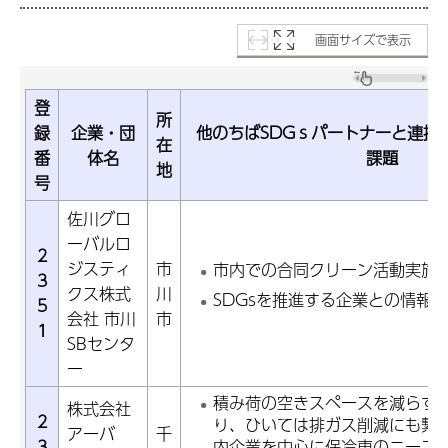
画面サイズで表示
登
所
録
企業・団
他のちばSDGｓパートナーと連携
在
番
体名
課題
地
号
佐川グロ
ーバルロ
2
ジスティ
市
市内での合同クリーン活動実施
3
クス株式
川
SDGsを推進する企業との情報
5
会社 市川
市
1
SBセンタ
ー
積み荷の空きスペースを減らす
株式会社
2
り、ひいては排ガス削減にも繋
アーバ
千
3
内企業を中心に保冷車のニーズ