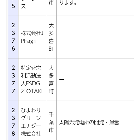
市
ります。
5
ス
2
大
3
株式会社J
多
ー
7
PFagri
喜
6
町
2
特定非営
大
3
利活動法
多
ー
7
人ESDG
喜
7
Z OTAKI
町
2
ひまわり
千
3
グリーン
葉
太陽光発電所の開発・運営
7
エナジー
市
8
株式会社