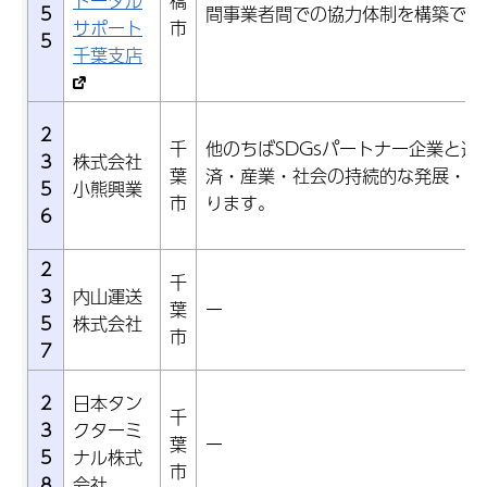
トータル
橋
5
間事業者間での協力体制を構築でき
サポート
市
5
千葉支店
2
千
他のちばSDGsパートナー企業と連
3
株式会社
葉
済・産業・社会の持続的な発展・繁
5
小熊興業
市
ります。
6
2
千
3
内山運送
葉
ー
5
株式会社
市
7
2
日本タン
千
3
クターミ
葉
ー
5
ナル株式
市
8
会社