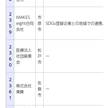
2
MAKES
市
3
eight合同
原
SDGs登録企業との地域での連携。
5
会社
市
9
2
医療法人
松
3
社団星勇
戸
ー
6
会
市
0
2
佐
3
株式会社
倉
ー
6
東峰
市
1