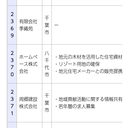
2
千
3
有限会社
葉
ー
6
季織苑
市
9
2
八
ホームベ
・地元の木材を活用した住宅資材の
3
千
ース株式
・リゾート用地の確保
7
代
会社
・地元住宅メーカーとの販売提携
0
市
2
千
3
周郷建設
・地域貢献活動に関する情報共有、
葉
7
株式会社
・若年層の求人募集
市
1