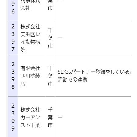
商事株式
葉
ー
9
会社
市
6
2
株式会社
千
3
美浜区レ
葉
ー
9
イ動物病
市
7
院
2
有限会社
千
3
SDGsパートナー登録をしている企
西川塗装
葉
9
活動での連携
店
市
8
2
株式会社
千
3
カーアシ
葉
ー
9
スト千葉
市
9