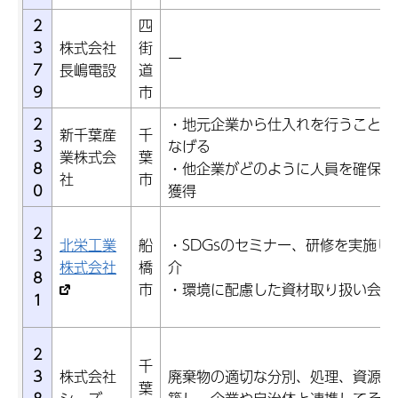
2
四
3
株式会社
街
ー
7
長嶋電設
道
9
市
2
・地元企業から仕入れを行うことで
新千葉産
千
3
なげる
業株式会
葉
8
・他企業がどのように人員を確保し
社
市
0
獲得
2
北栄工業
船
・SDGsのセミナー、研修を実施し
3
株式会社
橋
介
8
市
・環境に配慮した資材取り扱い会社
1
2
千
3
株式会社
廃棄物の適切な分別、処理、資源回
葉