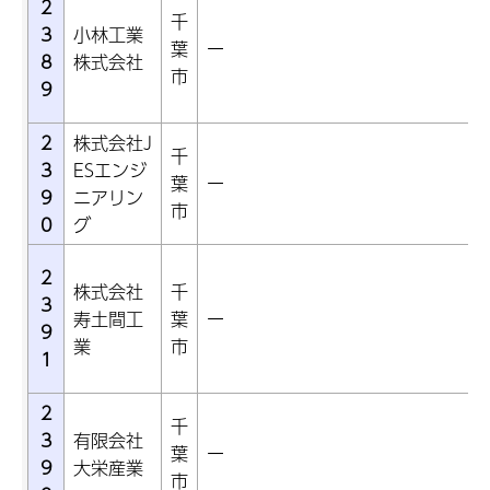
2
千
3
小林工業
葉
ー
8
株式会社
市
9
2
株式会社J
千
3
ESエンジ
葉
ー
9
ニアリン
市
0
グ
2
株式会社
千
3
寿土間工
葉
ー
9
業
市
1
2
千
3
有限会社
葉
ー
9
大栄産業
市