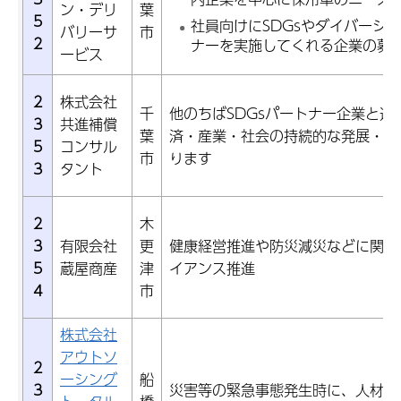
ン・デリ
葉
5
社員向けにSDGsやダイバーシ
バリーサ
市
2
ナーを実施してくれる企業の募
ービス
2
株式会社
千
他のちばSDGsパートナー企業と連
3
共進補償
葉
済・産業・社会の持続的な発展・繁
5
コンサル
市
ります
3
タント
2
木
3
有限会社
更
健康経営推進や防災減災などに関す
5
蔵屋商産
津
イアンス推進
4
市
株式会社
アウトソ
2
ーシング
船
3
災害等の緊急事態発生時に、人材や