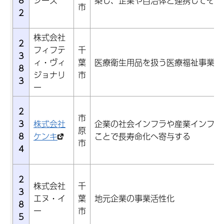
8
シーズ
築し、企業や自治体と連携してその
市
2
株式会社
2
フィフテ
千
3
ィ・ヴィ
葉
医療衛生用品を扱う医療福祉事業と
8
ジョナリ
市
3
ー
2
市
3
株式会社
企業の社会インフラや産業インフラ
原
8
ケンキ
ことで長寿命化へ寄与する
市
4
2
株式会社
千
3
エヌ・イ
葉
地元企業の事業活性化
8
ー
市
5