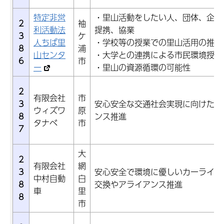
特定非営
・里山活動をしたい人、団体、企業
2
袖
利活動法
提携、協業
3
ケ
人ちば里
・学校等の授業での里山活用の推進
8
浦
山センタ
・大学との連携による市民環境授業
6
市
ー
・里山の資源循環の可能性
2
有限会社
市
3
安心安全な交通社会実現に向けた情
ウィズワ
原
8
ンス推進
タナベ
市
7
大
2
有限会社
網
3
安心安全で環境に優しいカーライフ
中村自動
白
8
交換やアライアンス推進
車
里
8
市