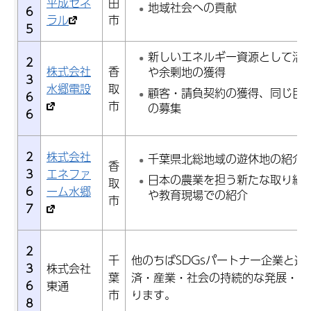
平成ゼネ
田
地域社会への貢献
6
ラル
市
5
新しいエネルギー資源として活
2
株式会社
香
や余剰地の獲得
3
水郷電設
取
顧客・請負契約の獲得、同じ目
6
市
の募集
6
2
株式会社
千葉県北総地域の遊休地の紹介
香
3
エネファ
日本の農業を担う新たな取り組
取
6
ーム水郷
や教育現場での紹介
市
7
2
千
他のちばSDGsパートナー企業と連
3
株式会社
葉
済・産業・社会の持続的な発展・繁
6
東通
市
ります。
8