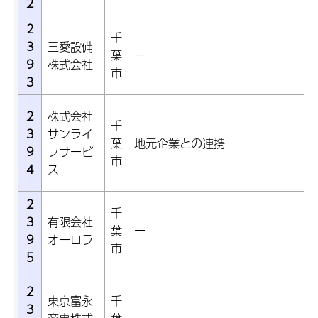
2
2
千
3
三愛設備
葉
ー
9
株式会社
市
3
2
株式会社
千
3
サンライ
葉
地元企業との連携
9
フサービ
市
4
ス
2
千
3
有限会社
葉
ー
9
オーロラ
市
5
2
東京富永
千
3