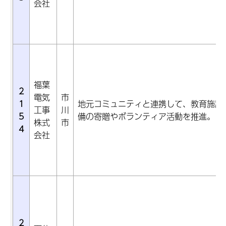
会社
福葉
2
電気
市
1
地元コミュニティと連携して、教育施設
工事
川
5
備の寄贈やボランティア活動を推進。
株式
市
4
会社
2