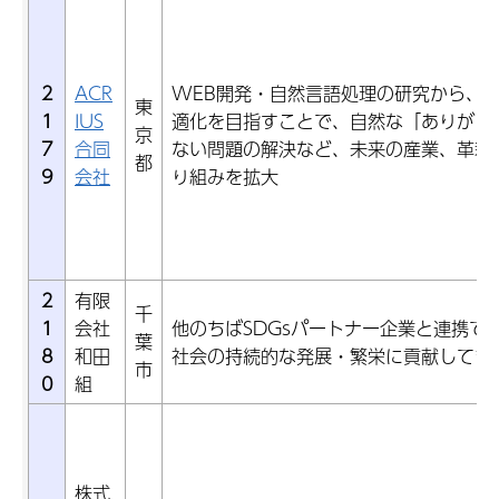
2
ACR
WEB開発・自然言語処理の研究から、
東
1
IUS
適化を目指すことで、自然な「ありがと
京
7
合同
ない問題の解決など、未来の産業、革新
都
9
会社
り組みを拡大
2
有限
千
1
会社
他のちばSDGsパートナー企業と連携で
葉
8
和田
社会の持続的な発展・繁栄に貢献してま
市
0
組
株式