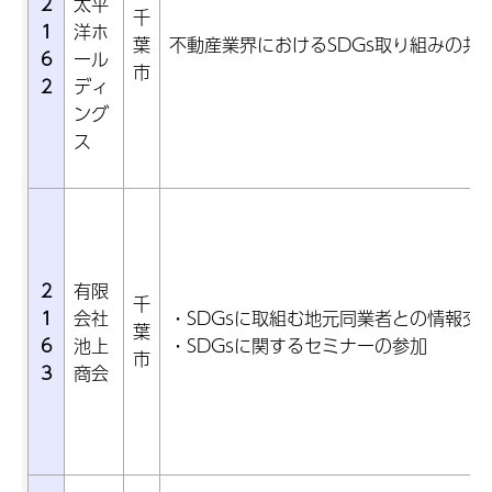
2
太平
千
1
洋ホ
葉
不動産業界におけるSDGs取り組みの共
6
ール
市
2
ディ
ング
ス
2
有限
千
1
会社
・SDGsに取組む地元同業者との情報交
葉
6
池上
・SDGsに関するセミナーの参加
市
3
商会