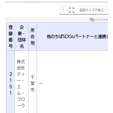
画面サイズで表示
登
企
所
録
業・
在
他のちばSDGsパートナーと連携し
番
団体
地
号
名
株式
会社
2
ティ
千
1
ー・
葉
ー
5
エ
市
1
ム・
フロ
ーラ