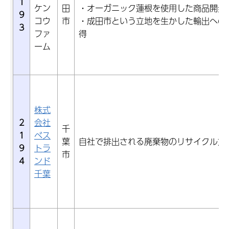
1
ケン
田
・オーガニック蓮根を使用した商品開発
9
コウ
市
・成田市という立地を生かした輸出への
3
ファ
得
ーム
株式
2
会社
千
1
ベス
葉
自社で排出される廃棄物のリサイクル方
9
トラ
市
4
ンド
千葉