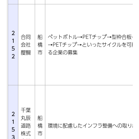
2
合同
船
ペットボトル→PETチップ→型枠合板→
1
会社
橋
→PETチップ→といったサイクルを可能
5
醍醐
市
る企業の募集
2
千葉
2
丸辰
船
1
道路
橋
環境に配慮したインフラ整備への取り組
5
株式
市
3