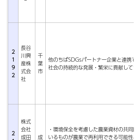
長谷
2
川興
千
1
他のちばSDGsパートナー企業と連携で
産株
葉
9
社会の持続的な発展・繁栄に貢献してま
式会
市
2
社
株式
会社
・環境保全を考慮した農業資材の共同開
2
成田
成
いるものが農業で再利用できる可能性あ