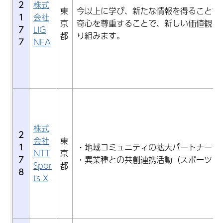
2
株式
東
今以上に学び、新たな情報を得ることで
1
会社
京
奇心を尊重することで、新しい価値観に
7
LIG
都
り組みます。
7
NEA
株式
2
会社
東
1
・地域コミュニティの拡大パートナー
NTT
京
7
・異業種との共創連携活動（スポーツ×
Spor
都
8
ts X