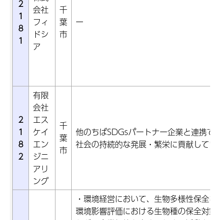
2
会社
千
1
フィ
葉
ー
8
ドシ
市
1
ア
有限
会社
2
エス
千
1
ケイ
他のちばSDGsパートナー企業と連携で
葉
8
エン
社会の持続的な発展・繁栄に貢献してま
市
2
ジニ
アリ
ング
・環境経営において、生物多様性保全を
環境影響評価における生物種の保全対策