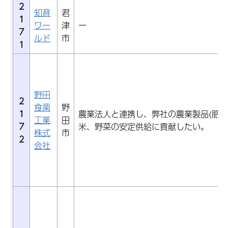
2
知育
君
1
ワー
津
ー
7
ルド
市
1
野田
2
食菌
野
1
農業法人と連携し、弊社の農業製品(肥料
工業
田
7
米、野菜の安定供給に貢献したい。
株式
市
2
会社