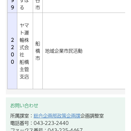
9
すば
谷
9
る
市
ヤマ
ト運
2
輸株
船
2
式会
橋
地域企業市民活動
0
社
市
0
船橋
主管
支店
お問い合わせ
所属課室：
総合企画部政策企画課
企画調整室
電話番号：043-223-2440
ファックス番号：043-225-4467