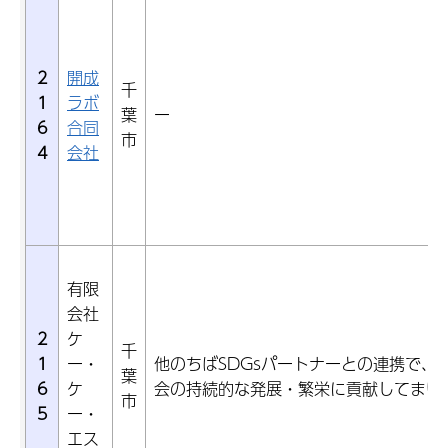
2
開成
千
1
ラボ
葉
ー
6
合同
市
4
会社
有限
会社
2
ケ
千
1
ー・
他のちばSDGsパートナーとの連携で、
葉
6
ケ
会の持続的な発展・繁栄に貢献してまい
市
5
ー・
エス