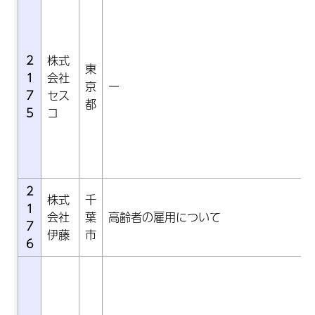
2
株式
東
1
会社
京
ー
7
セス
都
5
コ
2
株式
千
1
会社
葉
高齢者の雇用について
7
伊藤
市
6