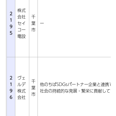
株式
2
会社
千
1
セイ
葉
ー
9
コー
市
5
電設
2
ヴェ
千
1
ルデ
他のちばSDGsパートナー企業と連携で
葉
9
株式
社会の持続的な発展・繁栄に貢献してま
市
6
会社