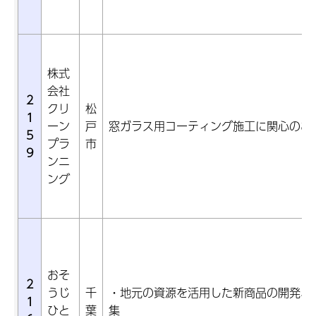
株式
会社
2
クリ
松
1
ーン
戸
窓ガラス用コーティング施工に関心のあ
5
プラ
市
9
ンニ
ング
おそ
2
うじ
千
・地元の資源を活用した新商品の開発、
1
ひと
葉
集