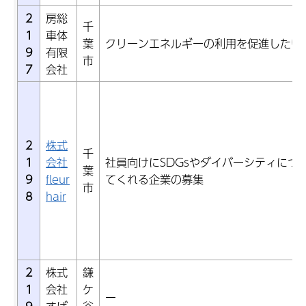
2
房総
千
1
車体
葉
クリーンエネルギーの利用を促進したい
9
有限
市
7
会社
2
株式
千
1
会社
社員向けにSDGsやダイバーシティにつ
葉
9
fleur
てくれる企業の募集
市
8
hair
2
株式
鎌
1
会社
ケ
ー