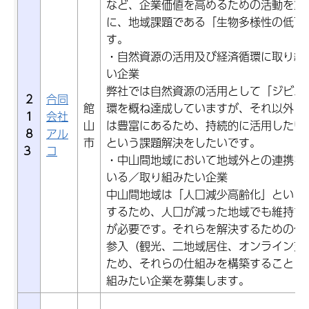
など、企業価値を高めるための活動を重
に、地域課題である「生物多様性の低下
す。
・自然資源の活用及び経済循環に取り組
い企業
弊社では自然資源の活用として「ジビエ
2
合同
館
環を概ね達成していますが、それ以外に
1
会社
山
は豊富にあるため、持続的に活用したい
8
アル
市
という課題解決をしたいです。
3
コ
・中山間地域において地域外との連携を
いる／取り組みたい企業
中山間地域は「人口減少高齢化」という
するため、人口が減った地域でも維持す
が必要です。それらを解決するための仕
参入（観光、二地域居住、オンライン支
ため、それらの仕組みを構築することに
組みたい企業を募集します。