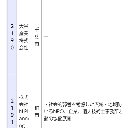
2
大栄
千
1
産業
葉
ー
9
株式
市
0
会社
株式
2
会社
・社会的弱者を考慮した広域・地域防災
1
柏
N-Pl
いるNPO、企業、個人技術士事務所と
9
市
anni
動の協働展開
1
ng