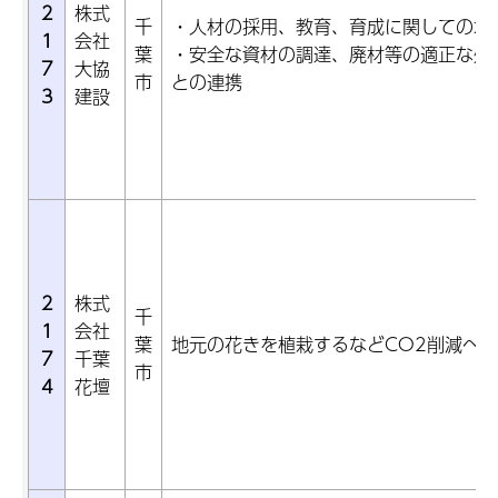
2
株式
千
・人材の採用、教育、育成に関しての地
1
会社
葉
・安全な資材の調達、廃材等の適正な処
7
大協
市
との連携
3
建設
2
株式
千
1
会社
葉
地元の花きを植栽するなどCO2削減へ
7
千葉
市
4
花壇