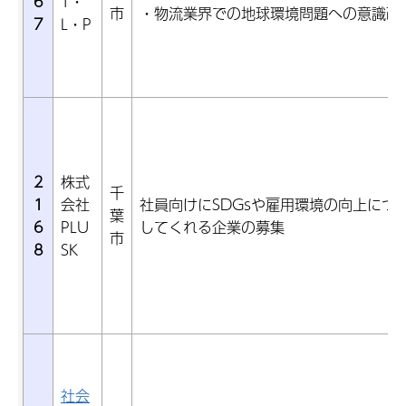
6
T・
市
・物流業界での地球環境問題への意識改
7
L・P
2
株式
千
1
会社
社員向けにSDGsや雇用環境の向上につ
葉
6
PLU
してくれる企業の募集
市
8
SK
社会