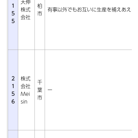
天伸
1
柏
株式
有事以外でもお互いに生産を補えあえる
5
市
会社
5
2
株式
千
1
会社
葉
ー
5
Mei
市
6
sin