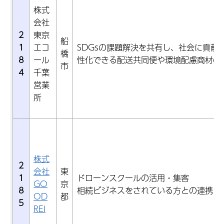
株式
会社
2
東京
船
1
エコ
SDGsの課題解決を共有し、社会に貢献
橋
8
ール
性化できる配送共同便や環境配慮商材の
市
4
千葉
営業
所
株式
2
会社
東
1
ドローンスクールの活用・集客
GO
京
8
相続ビジネスをされている方との連携・
OD
都
5
REI