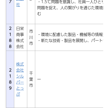
7
・1.5℃問題を意識し、社員一人ひとり
社
問題を捉え、人の繋がりを通じた環境問
む
2
日栄
市
1
商事
・環境に配慮した製品・機械等の情報交
川
8
株式
・新たな技術・製品を展開し、パートナ
市
8
会社
株式
2
会社
千
1
シル
葉
ー
8
バー
市
9
とっ
ぷ