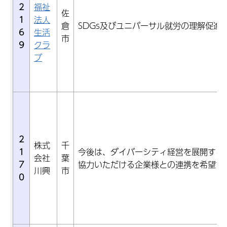
2
福祉
佐
1
法人
倉
SDGs及びユニバーサル就労の理解促進
6
生活
市
9
クラ
ブ
2
株式
千
1
今後は、ダイバーシティ経営を展開する
会社
葉
7
協力いただける企業様との連携を希望す
川興
市
0