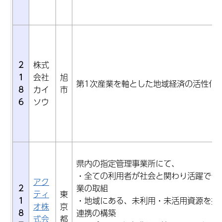
2
株式
1
会社
旭
第1次産業を軸とした地域経済の活性化
8
カイ
市
6
ソウ
県内の指定管理事業所にて、
・全ての利用者が社会と関わり活躍でき
アク
2
業の取組
ティ
東
1
・地域にある、未利用・未活用資源を掘
オ株
京
8
連携の構築
式会
都