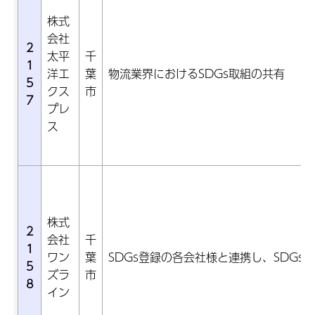
株式
会社
2
太平
千
1
洋エ
葉
物流業界におけるSDGs取組の共有
5
クス
市
7
プレ
ス
株式
2
会社
千
1
ワン
葉
SDGs登録の各会社様と連携し、SDGs
5
ズラ
市
8
イン