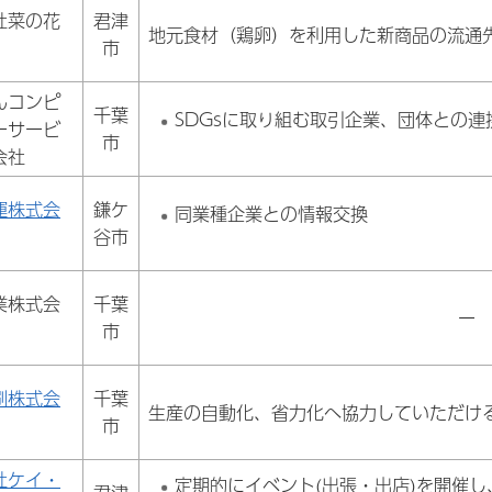
社菜の花
君津
地元食材（鶏卵）を利用した新商品の流通
市
んコンピ
千葉
SDGsに取り組む取引企業、団体との連
ーサービ
市
会社
運株式会
鎌ケ
同業種企業との情報交換
谷市
業株式会
千葉
ー
市
刷株式会
千葉
生産の自動化、省力化へ協力していただけ
市
社ケイ・
定期的にイベント(出張・出店)を開催