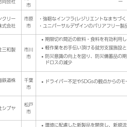
合同会社
ー
市
ンクリー
市原
・強靭なインフラ(レジリエントなまちづく
株式会社
市
・ユニバーサルデザインのバリアフリー製
期限切れ間近の飲料・食料を有効利用し
軽作業をお手伝い頂ける就労支援施設と
社三和製
市川
防災意識の向上を図り、防災備蓄品の期
市
ドロスの減少
海鉄道株
千葉
ドライバー不足やSDGsの観点からのモ
市
松戸
社シブヤ
市
環境に配慮した新製品を開発し、新規流