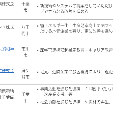
業株式会
千葉
新技術やシステムの提案をしていただけ
市
プでさらなる改善を進める
省エネルギー化、生産効率向上に関する
ンド株式
八千
だける地元企業を募り、更に改善を進め
代市
人昭和学
市川
産学官連携で起業家教育・キャリア教育
市
業株式会
鎌ケ
地元、近隣企業の顧客獲得により、近距
谷市
事業活動を通じた連携 ICTを用いた
電信電話
千葉
一次産業支援、等
社千葉事
市
社会貢献を通じた連携 防災林の再生、