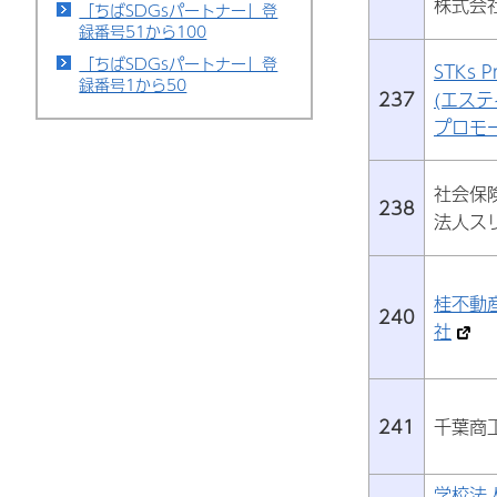
株式会
「ちばSDGsパートナー」登
録番号51から100
「ちばSDGsパートナー」登
STKs P
録番号1から50
237
(エス
プロモ
社会保
238
法人ス
桂不動
240
社
241
千葉商
学校法