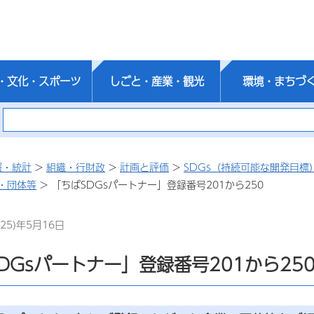
・文化・スポーツ
しごと・産業・観光
環境・まちづ
報・統計
>
組織・行財政
>
計画と評価
>
SDGs（持続可能な開発目標
・団体等
> 「ちばSDGsパートナー」登録番号201から250
25)年5月16日
DGsパートナー」登録番号201から25