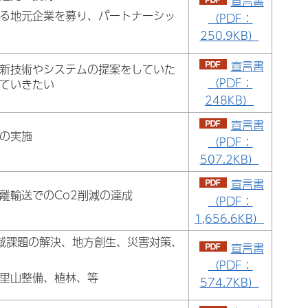
宣言書
る地元企業を募り、パートナーシッ
（PDF：
250.9KB）
宣言書
新技術やシステムの提案をしていた
（PDF：
ていきたい
248KB）
宣言書
の実施
（PDF：
507.2KB）
宣言書
離輸送でのCo2削減の達成
（PDF：
1,656.6KB）
地域課題の解決、地方創生、災害対策、
宣言書
（PDF：
里山整備、植林、等
574.7KB）