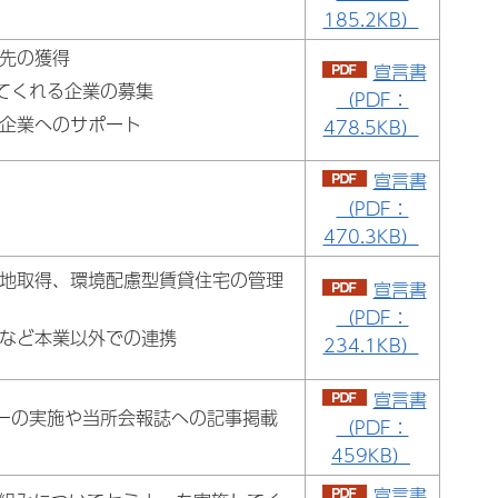
185.2KB）
先の獲得
宣言書
してくれる企業の募集
（PDF：
企業へのサポート
478.5KB）
宣言書
（PDF：
470.3KB）
地取得、環境配慮型賃貸住宅の管理
宣言書
（PDF：
など本業以外での連携
234.1KB）
宣言書
ナーの実施や当所会報誌への記事掲載
（PDF：
459KB）
宣言書