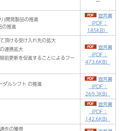
ー
宣言書
り)開発製品の推進
（PDF：
品の推進
185KB）
て頂ける受け入れ先の拡大
宣言書
の連携拡大
（PDF：
限前更新を促進することによるフー
473.6KB）
宣言書
ーダルシフト の推進
（PDF：
269.3KB）
宣言書
（PDF：
142.6KB）
通先の獲得