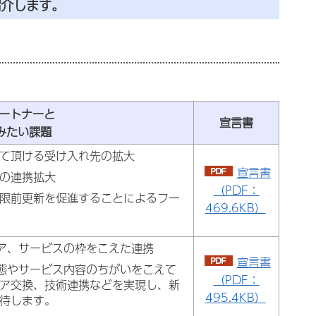
紹介します。
パートナーと
宣言書
みたい課題
て頂ける受け入れ先の拡大
宣言書
の連携拡大
（PDF：
限前更新を促進することによるフー
469.6KB）
ア、サービスの枠をこえた連携
宣言書
態やサービス内容のちがいをこえて
（PDF：
ア交換、技術連携などを実現し、新
495.4KB）
待します。