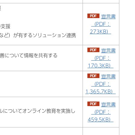
援
宣言書
（PDF：
の支援
273KB）
ooなど）が有するソリューション連携
宣言書
善について情報を共有する
（PDF：
170.3KB）
宣言書
（PDF：
1,365.7KB）
宣言書
ラルについてオンライン教育を実施し
（PDF：
459.5KB）