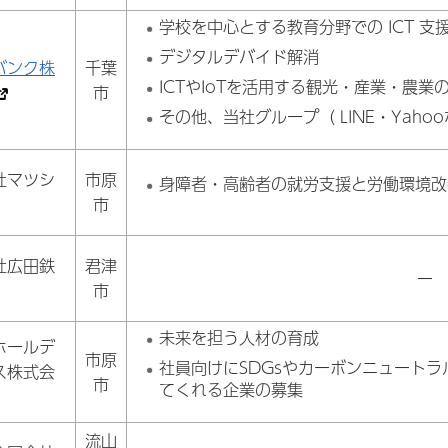
学校を中心とする教育分野での ICT 支
デジタルデバイド解消
バンク株
千葉
ICTやIoTを活用する観光・産業・農業
市
その他、当社グループ（ LINE・Yah
社マツシ
市原
身障者・高齢者の就労支援と労働環境改
市
社広田鉄
君津
ー
市
未来を担う人材の育成
ホールデ
市原
社員向けにSDGsやカーボンニュート
ス株式会
市
てくれる企業の募集
流山