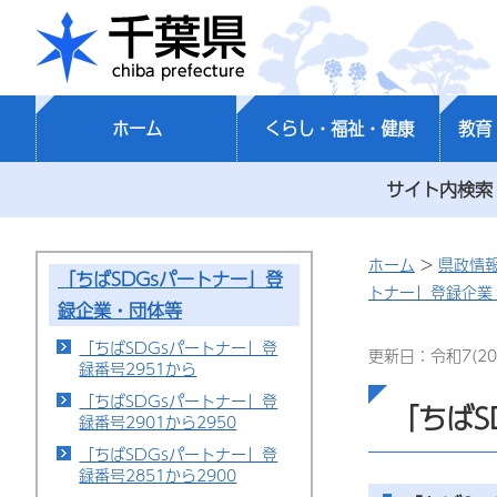
千葉県
ホーム
くらし・福祉・健康
教育
サイト内検索
ホーム
>
県政情
「ちばSDGsパートナー」登
トナー」登録企業
録企業・団体等
「ちばSDGsパートナー」登
更新日：令和7(20
録番号2951から
「ちばSDGsパートナー」登
「ちばS
録番号2901から2950
「ちばSDGsパートナー」登
録番号2851から2900