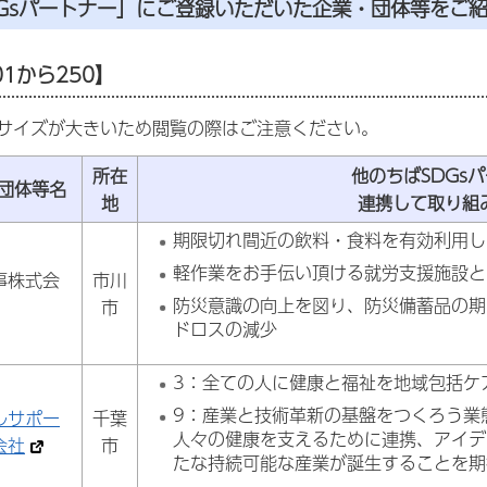
DGsパートナー」にご登録いただいた企業・団体等をご
1から250】
サイズが大きいため閲覧の際はご注意ください。
所在
他のちばSDGs
団体等名
地
連携して取り組
期限切れ間近の飲料・食料を有効利用し
軽作業をお手伝い頂ける就労支援施設と
事株式会
市川
防災意識の向上を図り、防災備蓄品の期
市
ドロスの減少
3：全ての人に健康と福祉を地域包括ケ
9：産業と技術革新の基盤をつくろう業
ルサポー
千葉
人々の健康を支えるために連携、アイデ
会社
市
たな持続可能な産業が誕生することを期