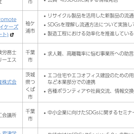
社
市
リサイクル製品を活用した新製品の流通
romote
袖ケ
SDGsを理解し流通方法について実施
テイケーズ
浦市
製造工程における効率化を推進している
ート)
険労務士
千葉
求人難、高離職率に悩む事業所への助言
リーエス
市
茨城
エコ住宅やエコオフィス建設のための用
産株式会
県つ
など本業部分での連携
くば
各種ボランティアや社員交流、情報交換
市
千葉
中小企業に向けたSDGsに関するセミ
工会議所
市
人君津学