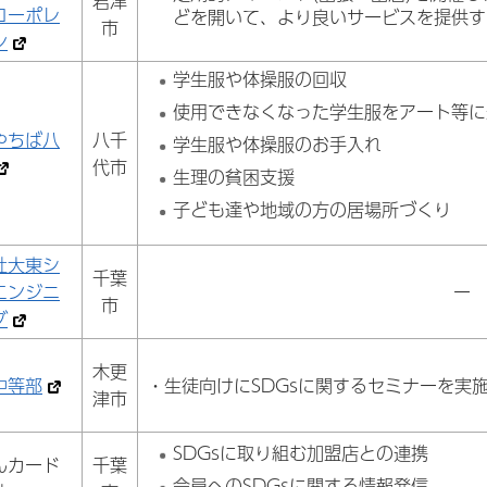
君津
コーポレ
どを開いて、より良いサービスを提供す
市
ン
学生服や体操服の回収
使用できなくなった学生服をアート等に
やちば八
八千
学生服や体操服のお手入れ
代市
生理の貧困支援
子ども達や地域の方の居場所づくり
社大東シ
千葉
エンジニ
ー
市
グ
木更
中等部
・生徒向けにSDGsに関するセミナーを実
津市
SDGsに取り組む加盟店との連携
んカード
千葉
会員へのSDGsに関する情報発信