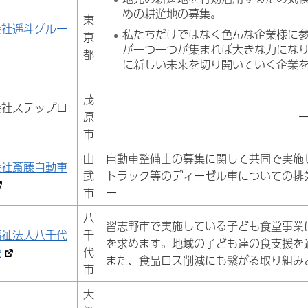
めの耕遊地の募集。
東
会社遥斗グルー
私たちだけではなく色んな企業様に
京
が一つ一つが集まれば大きな力にな
都
に新しい未来を切り開いていく企業
茂
会社ステップロ
原
市
山
自動車整備士の募集に関して共同で実施
会社斎藤自動車
武
トラック等のディーゼル車についての排
市
ー
八
習志野市で実施している子ども食堂事業
福祉法人八千代
千
を求めます。地域の子ども達の食支援を
会
代
また、食品ロス削減にも繋がる取り組み
市
大