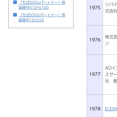
「ちばSDGsパートナー」登
リバ
1975
録番号51から100
式会
「ちばSDGsパートナー」登
録番号1から50
株式
1976
ン
ADイ
1977
スサ
社 
1978
ELE