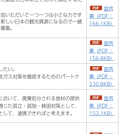
宣言
参加いただいて一つ一つは小さな力です
書（PDF：
り新しい日本の観光資源になるので一緒
166.1KB）
を募集。
宣言
ー
書（PDF：
156.8KB）
したい。
宣言
気ガス対策を徹底するためのパートナ
書（PDF：
230.8KB）
において、廃棄処分される食材の提供
宣言
通じた孤立・孤独・貧困対策として、
書（PDF：
として、連携できればと考えます。
153.1KB）