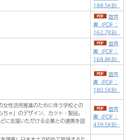
188.5KB）
宣言
ー
書（PDF：
162.7KB）
宣言
ー
書（PDF：
168.8KB）
宣言
ー
書（PDF：
180.5KB）
の女性活用推進のために伴う学校との
宣言
もちゃ」のデザイン、カツト・製品。
書（PDF：
などに支援いただける企業との連携を図
439.5KB）
候を調査し日本本土で初めて栽培するた