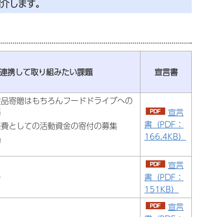
紹介します。
と連携して取り組みたい課題
宣言書
食品寄贈はもちろんフードドライブへの
集
宣言
書（PDF：
経費としての活動資金の寄付の募集
166.4KB）
力
宣言
ー
書（PDF：
151KB）
宣言