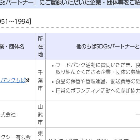
DGsパートナー」にご登録いただいた企業・団体等をご
51～1994】
所
業・団体名
在
他のちばSDGsパートナー
地
フードバンク活動に賛同いただき、
取り組んでくださる企業・団体の募
千
ドバンクちば
葉
食品の保管や管理運営、配送費等の
市
日常のボランティア活動への参加協
山
株式会社
武
市
東
タクシー有限会