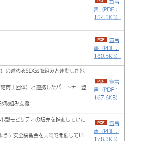
宣言
ー
書（PDF：
154.5KB）
宣言
書（PDF：
180.5KB）
）の進めるSDGs取組みと連動した地
宣言
締結商工団体）と連携したパートナー登
書（PDF：
167.6KB）
Gs取組み支援
動小型モビリティの販売を推進していた
宣言
書（PDF：
ように安全講習会を共同で開催してい
178.3KB）