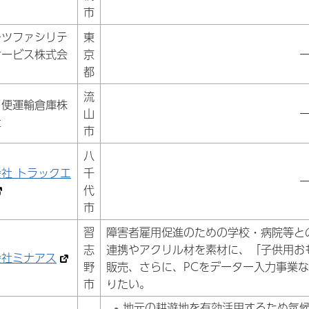
市
ーツファシリテ
東
サービス株式会
京
都
流
ト便運輸倉庫株
山
社
市
八
社 トラックエ
千
代
市
習
障害者雇用促進のための学校・病院等と
志
連携やアクリル材を素材に、「子供用お
会社ミナアス
野
販売、さらに、PCをデーター入力事業
市
りたい。
地元の耕遊地を有効活用するため気