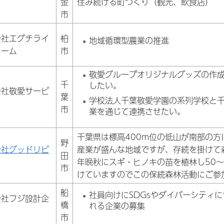
金
住み続ける町づくり（観光、飲食店）
市
会社エグチライ
柏
地域循環型農業の推進
ァーム
市
敬愛グループオリジナルグッズの作成
千
したい。
会社敬愛サービ
葉
学校法人千葉敬愛学園の系列学校と千
市
業を通じて連携させたい。
千葉県は標高400m位の低山が南部の
野
会社グッドリビ
産業が盛んな地域ですが、存続を掛けて
田
年晩秋にスギ・ヒノキの苗を植林し50～
市
けていますのでこの保続森林活動にご参
船
社員向けにSDGsやダイバーシティ
会社フジ設計企
橋
れる企業の募集
市