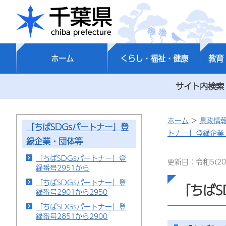
千葉県
ホーム
くらし・福祉・健康
教育
サイト内検索
ホーム
>
県政情
「ちばSDGsパートナー」登
トナー」登録企業
録企業・団体等
「ちばSDGsパートナー」登
更新日：令和5(20
録番号2951から
「ちばSDGsパートナー」登
「ちばS
録番号2901から2950
「ちばSDGsパートナー」登
録番号2851から2900