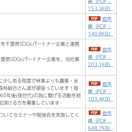
書（PDF：
153.3KB）
宣言
書（PDF：
140.8KB）
を千葉県SDGsパートナー企業と連携
宣言
書（PDF：
葉県SDGsパートナー企業を、当社事
203.1KB）
方に少しある程度で林業よりも農業・水
宣言
森林組合さん達が頑張っています！毎
書（PDF：
60年後(孫世代)の為に繋げる活動を続
103.4KB）
加頂ける方を募集しています
宣言
についてセミナーや勉強会を実施してく
書（PDF：
648.7KB）