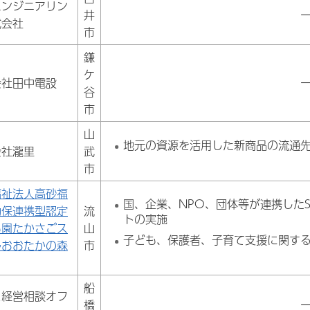
エンジニアリン
井
式会社
市
鎌
ケ
会社田中電設
谷
市
山
地元の資源を活用した新商品の流通
会社瀧里
武
市
福祉法人高砂福
国、企業、NPO、団体等が連携した
幼保連携型認定
流
トの実施
も園たかさごス
山
子ども、保護者、子育て支援に関す
ルおおたかの森
市
船
こ経営相談オフ
橋