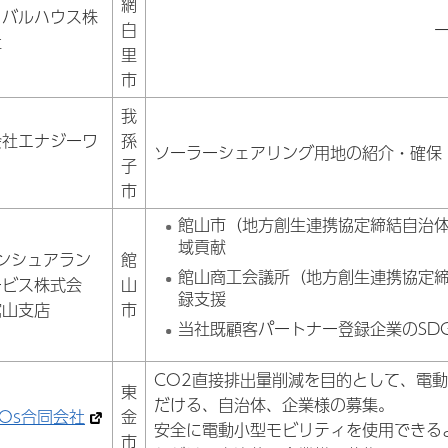
網
イバルハウス株
白
社
里
市
我
会社エナジーワ
孫
ソーラーシェアリング用地の紹介・確保
子
市
館山市（地方創生連携協定締結自治体
域貢献
ンシュアラン
館
館山商工会議所（地方創生連携協定
ービス株式会
山
録支援
館山支店
市
当社既顧客パートナー登録企業のSD
CO2直接排出量削減を目的として、電
東
だける、自治体、企業様の募集。
MOs合同会社
金
安全に電動小型モビリティを使用できる
市