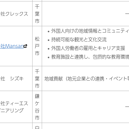
千
会社クレックス
葉
市
外国人向けの地域情報とコミュニテ
松
持続可能な観光と文化交流
社Mansan
戸
外国人労働者の雇用とキャリア支援
市
教育施設と連携し、包摂的な教育環
千
会社 シズキ
葉
地域貢献（地元企業との連携・イベント
市
鎌
会社ティーエス
ケ
ジニアリング
谷
市
白