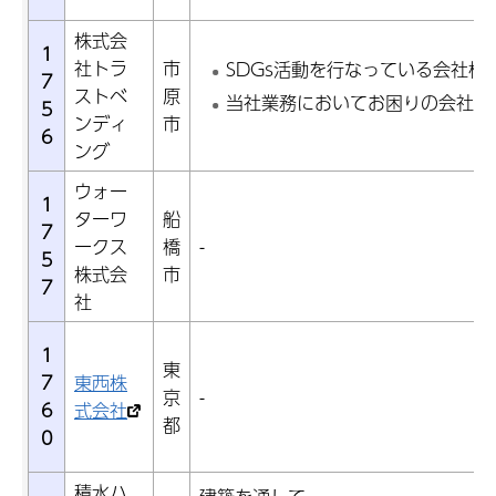
株式会
1
社トラ
市
SDGs活動を行なっている会社様
7
ストベ
原
当社業務においてお困りの会社様
5
ンディ
市
6
ング
ウォー
1
ターワ
船
7
ークス
橋
-
5
株式会
市
7
社
1
東
7
東西株
京
-
6
式会社
都
0
積水ハ