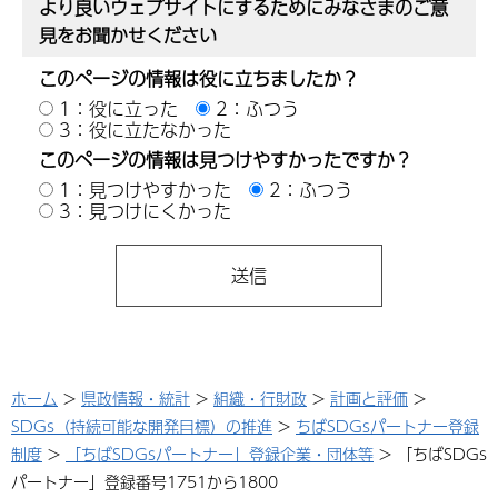
より良いウェブサイトにするためにみなさまのご意
見をお聞かせください
このページの情報は役に立ちましたか？
1：役に立った
2：ふつう
3：役に立たなかった
このページの情報は見つけやすかったですか？
1：見つけやすかった
2：ふつう
3：見つけにくかった
ホーム
>
県政情報・統計
>
組織・行財政
>
計画と評価
>
SDGs（持続可能な開発目標）の推進
>
ちばSDGsパートナー登録
制度
>
「ちばSDGsパートナー」登録企業・団体等
> 「ちばSDGs
パートナー」登録番号1751から1800