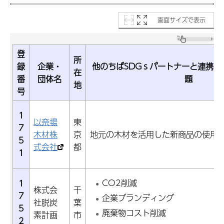
画面サイズで表示
登
所
録
企業・
他のちばSDGｓパートナーと連携し
在
番
団体名
題
地
号
1
以奈場
東
7
木材株
京
地元の木材を活用した新商品の使用と
5
式会社
都
1
CO2削減
1
株式会
千
7
企業ブランディング
社脱炭
葉
5
廃棄物コスト削減
素計画
市
2