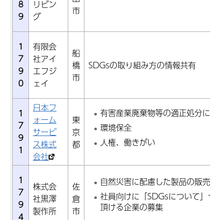
8
リビン
市
9
グ
1
有限会
船
7
社アイ
橋
SDGsの取り組み方の情報共有
9
エフジ
市
0
ェイ
日本フ
有害産業廃棄物等の適正処分につ
1
ォーム
東
7
環境保全
サービ
京
9
人権、働きがい
ス株式
都
1
会社
1
自然災害に配慮した製品の販売先
株式会
佐
7
社員向けに「SDGsについて」セ
社黒澤
倉
9
頂ける企業の募集
製作所
市
4