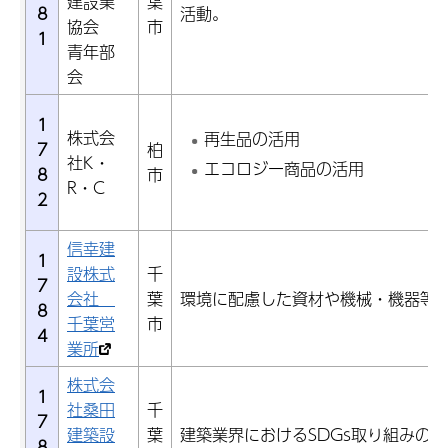
建設業
葉
8
活動。
協会
市
1
青年部
会
1
株式会
再生品の活用
7
柏
社K・
エコロジー商品の活用
8
市
R・C
2
信幸建
1
設株式
千
7
会社
葉
環境に配慮した資材や機械・機器等
8
千葉営
市
4
業所
株式会
1
社桑田
千
7
建築設
葉
建築業界におけるSDGs取り組みの
8