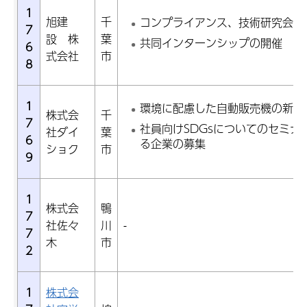
1
旭建
千
コンプライアンス、技術研究会、
7
設 株
葉
共同インターンシップの開催
6
式会社
市
8
1
環境に配慮した自動販売機の新規
株式会
千
7
社員向けSDGsについてのセミナ
社ダイ
葉
6
る企業の募集
ショク
市
9
1
株式会
鴨
7
社佐々
川
-
7
木
市
2
1
株式会