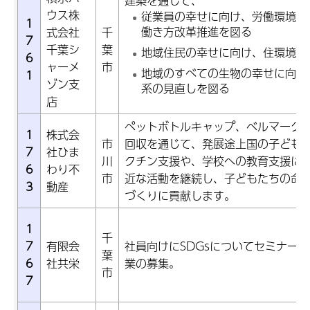
建築を通して、
ウス株
従業員の幸せに向け、労働環境等
1
働き方改革推進を図る
式会社
千
7
千葉シ
葉
地域住民の幸せに向け、住環境の
6
ャーメ
市
地域のすべての生物の幸せに向け
1
ゾン支
系の見直しを図る
店
ペットボトルキャップ、ベルマーク
1
株式会
市
回収を通じて、発展途上国の子ども
7
社ひま
川
クチン支援や、学校への教育支援に
6
わり不
市
近な活動を継続し、子どもたちの命
3
動産
づくりに貢献します。
1
千
7
有限会
社員向けにSDGsについてセミナー
葉
6
社共栄
業の募集。
市
7