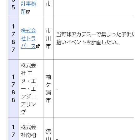
計事務
市
5
所
1
株式会
市
7
当野球アカデミーで集まった子供た
社トラ
川
8
拾いイベントを計画したい。
バース
市
7
株式会
社 エ
1
袖
ヌ・エ
7
ケ
ー・エ
-
8
浦
ンジニ
8
市
アリン
グ
1
株式会
流
7
社南柏
山
-