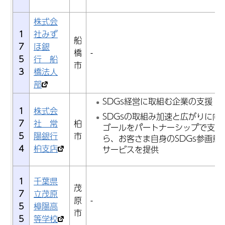
株式会
1
社みず
船
7
ほ銀
橋
-
5
行 船
市
3
橋法人
部
SDGs経営に取組む企業の支援
1
株式会
SDGsの取組み加速と広がりに向け
7
社 常
柏
ゴールをパートナーシップで支え
5
陽銀行
市
ら、お客さま自身のSDGs参画意
4
柏支店
サービスを提供
1
千葉県
茂
7
立茂原
原
-
5
樟陽高
市
5
等学校