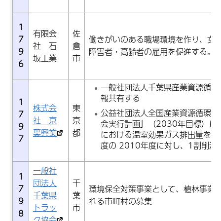
1
有限会
佐
7
働きがいのある職場環境を作り、女
社 石
倉
9
障害者・高齢者の雇用を促進する。
坂工業
市
6
一般社団法人千葉県産業資源循環
報共有する
1
株式会
東
公益社団法人全国産業資源循環連
7
社 京
京
会実行計画」（2030年目標）に
9
葉興業
都
における温室効果ガス排出量を、
7
度の 2010年度に対し、1割削減
一般社
1
団法人
千
7
環境保全対策事業として、植林事業
千葉県
葉
9
れる市町村の募集
トラッ
市
8
ク協会