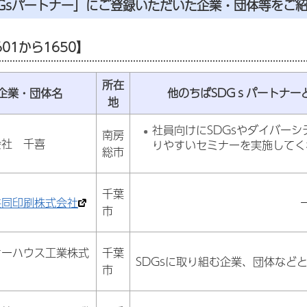
DGsパートナー」にご登録いただいた企業・団体等をご
01から1650】
所在
企業・団体名
他のちばSDGｓパートナー
地
社員向けにSDGsやダイバー
南房
会社 千喜
りやすいセミナーを実施してく
総市
千葉
共同印刷株式会社
市
ケーハウス工業株式
千葉
SDGsに取り組む企業、団体など
市