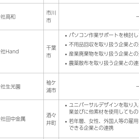
市川
会社高和
市
パソコン作業サポートを検討し
不用品回収を取り扱う企業との
千葉
社Hand
産業廃棄物を取り扱う企業との
市
農薬散布を取り扱う企業との連
袖ケ
会社生光園
浦市
ユニバーサルデザインを取り入
業並びに他素材を使用してもの
酒々
会社田中金属
若年層、女性、外国人等の雇用
井町
できる企業との連携