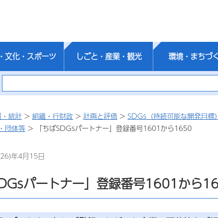
・文化・スポーツ
しごと・産業・観光
環境・まちづ
報・統計
>
組織・行財政
>
計画と評価
>
SDGs（持続可能な開発目標
・団体等
> 「ちばSDGsパートナー」登録番号1601から1650
26)年4月15日
DGsパートナー」登録番号1601から16