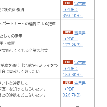
宣言書
品の販路の獲得
（PDF：
393.4KB）
Gsパートナーとの連携による推進
宣言書
としての活用
（PDF：
用・教育
172.2KB）
ーを実施してくれる企業の募集
宣言書
な業務を通じ「地域からミライをつ
（PDF：
社会に貢献して参りたい
183.3KB）
ベントと連携して
宣言書
循環）を知ってもらいたい。
（PDF：
材との連携をおこないたい。
326.7KB）
ー
ー