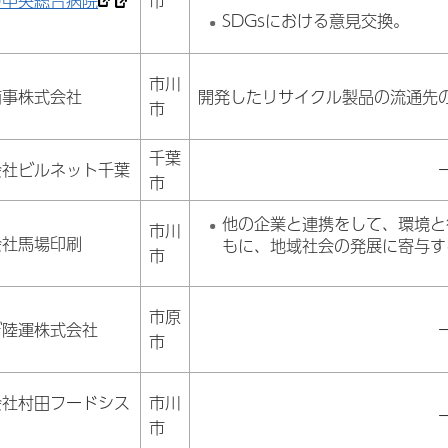
戸中央総合病院
市
SDGsにおける意見交換。
市川
商事株式会社
開発したリサイクル製品の流通先
市
千葉
会社ビルネット千葉
市
他の企業と連携をして、環境と
市川
会社馬場印刷
もに、地域社会の発展に寄与す
市
市原
デ陸運株式会社
市
会社村田フードシス
市川
市