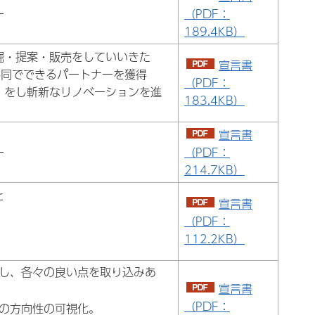
ー
（PDF：
189.4KB）
掘・提案・販売をしていいきた
宣言書
共同でできるパートナーを獲得
（PDF：
）をし斬新なリノベーションを進
183.4KB）
宣言書
ー
（PDF：
214.7KB）
と
宣言書
（PDF：
112.2KB）
し、各々の良い点を取り込みあ
宣言書
（PDF：
の方向性の可視化。