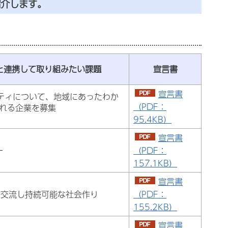
紹介します。
と連携して取り組みたい課題
宣言書
宣言書
シティについて、地域にあったわか
（PDF：
れる企業を募集
95.4KB）
宣言書
ー
（PDF：
157.1KB）
宣言書
と交流し持続可能な社会作り
（PDF：
155.2KB）
宣言書