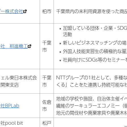
ザー株式会社
柏市
千葉県内の未利用資源を使った商
加盟している団体・企業・SD
活動
千葉
新しいビジネスマッチングの場
会社 相進機工
市
外国人技能実習生の積極的な雇
社員向けにSDGs等のセミナ
ウェル東日本株式会
千葉
NTTグループの1社として、多種
東関東支店
市
くる」ことをた連携し持続可能な
地域の学校や施設、自治体主催イ
佐倉
社BPLab
繊維のサーキュラーエコノミー（
市
地元の間伐材や廃棄家具や廃棄木
pool bit
松戸