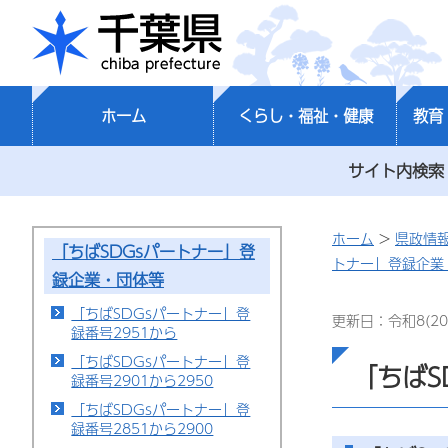
千葉県
ホーム
くらし・福祉・健康
教育
サイト内検索
ホーム
>
県政情
「ちばSDGsパートナー」登
トナー」登録企業
録企業・団体等
「ちばSDGsパートナー」登
更新日：令和8(20
録番号2951から
「ちばSDGsパートナー」登
「ちばS
録番号2901から2950
「ちばSDGsパートナー」登
録番号2851から2900