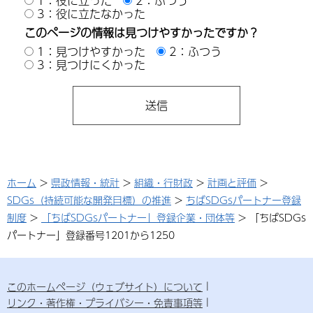
1：役に立った
2：ふつう
3：役に立たなかった
このページの情報は見つけやすかったですか？
1：見つけやすかった
2：ふつう
3：見つけにくかった
ホーム
>
県政情報・統計
>
組織・行財政
>
計画と評価
>
SDGs（持続可能な開発目標）の推進
>
ちばSDGsパートナー登録
制度
>
「ちばSDGsパートナー」登録企業・団体等
> 「ちばSDGs
パートナー」登録番号1201から1250
このホームページ（ウェブサイト）について
リンク・著作権・プライバシー・免責事項等