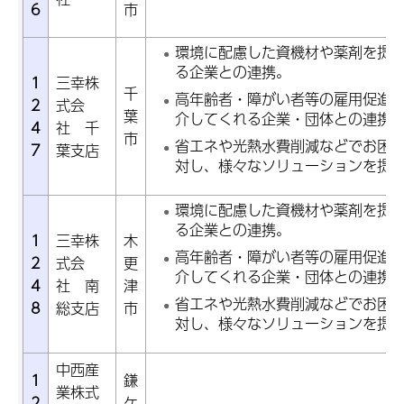
6
市
環境に配慮した資機材や薬剤を提
る企業との連携。
1
三幸株
千
高年齢者・障がい者等の雇用促進
2
式会
葉
介してくれる企業・団体との連携
4
社 千
市
省エネや光熱水費削減などでお困
7
葉支店
対し、様々なソリューションを提
環境に配慮した資機材や薬剤を提
る企業との連携。
1
三幸株
木
高年齢者・障がい者等の雇用促進
2
式会
更
介してくれる企業・団体との連携
4
社 南
津
省エネや光熱水費削減などでお困
8
総支店
市
対し、様々なソリューションを提
中西産
1
鎌
業株式
2
ケ