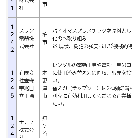
4
株式会
市
1
社
1
スワン
バイオマスプラスチックを原料とした
2
柏
電器株
化のへ取り組み
4
市
式会社
※ 現状、樹脂の強度および機械的特
2
レンタルの電動工具や電動工具の買い
1
有限会
木
に使用済み替え刃の回収、販売を協力
2
社金森
更
い。
4
帯鋸目
津
替え刃（チップソー）は2種類の鋼材
5
立工場
市
別々に有効利用してくださる企業様に
たい。
1
鎌
ナカノ
2
ケ
株式会
ー
4
谷
社