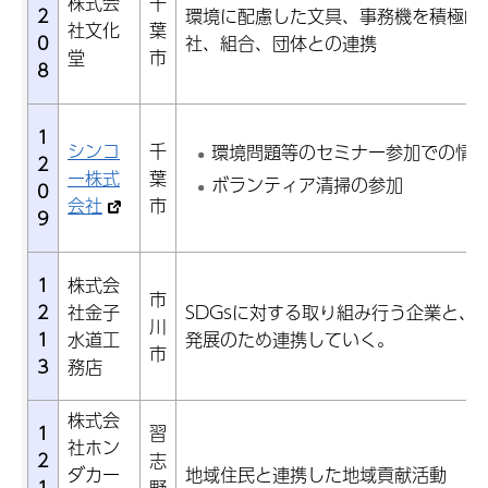
株式会
千
2
環境に配慮した文具、事務機を積極的
社文化
葉
0
社、組合、団体との連携
堂
市
8
1
シンコ
千
環境問題等のセミナー参加での情
2
ー株式
葉
ボランティア清掃の参加
0
会社
市
9
1
株式会
市
2
社金子
SDGsに対する取り組み行う企業と、
川
1
水道工
発展のため連携していく。
市
3
務店
株式会
1
習
社ホン
2
志
ダカー
地域住民と連携した地域貢献活動
1
野