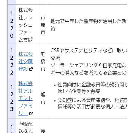
株式会
1
社フレ
市
2
地元で生産した農産物を活用した新商
ッシュ
原
2
路
ファー
市
0
ムちば
1
CSRやサステナビリティなどに取り組
株式会
船
2
交流
社安藤
橋
2
ソーラーシェアリングや自家発電など
建設
市
2
ギーの導入などを考えてる企業との連
株式会
社員向けに金融教育等の短時間セ
1
社アル
ほしい企業等を募集
2
旭
モント
認知症による資産凍結や、相続前
2
市
ファミ
信託等の活用が必要な個人・法人
3
リー
直販配
1
送株式
長