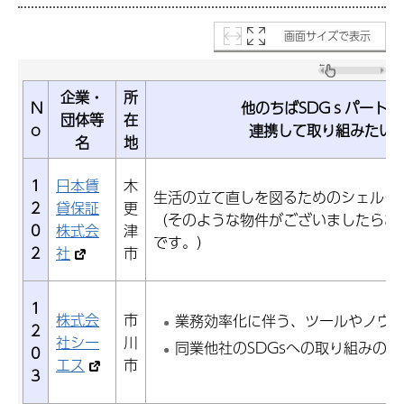
画面サイズで表示
企業・
所
N
他のちばSDGｓパートナ
団体等
在
o
連携して取り組みたい
名
地
1
日本賃
木
生活の立て直しを図るためのシェルタ
2
貸保証
更
（そのような物件がございましたらお
0
株式会
津
です。）
2
社
市
1
株式会
市
業務効率化に伴う、ツールやノウ
2
社シー
川
同業他社のSDGsへの取り組みの共
0
エス
市
3