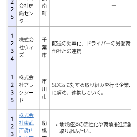
2
会社房
南
ー
2
総セン
町
5
ター
1
株式会
千
2
配送の効率化、ドライバーの労働環境
社ウィ
葉
3
他社との連携
ズ
市
4
1
株式会
市
2
社アレ
SDGsに対する取り組みを行う企業、
川
3
クシー
に努め、連携していく。
市
5
ド
株式会
1
社東武
船
地域経済の活性化や環境推進活動
2
百貨店
橋
取り組みたい。
3