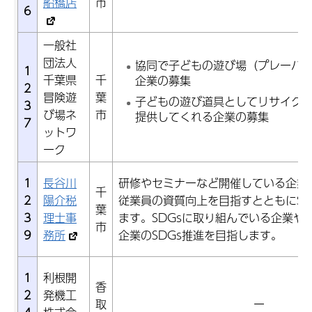
船橋店
市
6
一般社
団法人
協同で子どもの遊び場（プレーパ
1
千葉県
千
企業の募集
2
冒険遊
葉
子どもの遊び道具としてリサイク
3
び場ネ
市
提供してくれる企業の募集
7
ットワ
ーク
1
長谷川
研修やセミナーなど開催している企業
千
2
陽介税
従業員の資質向上を目指すとともにSD
葉
3
理士事
ます。SDGsに取り組んでいる企業や
市
9
務所
企業のSDGs推進を目指します。
1
利根開
香
2
発機工
取
ー