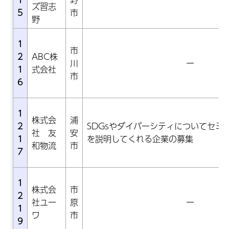
ズ習志
5
市
野
1
市
2
ABC株
川
ー
1
式会社
市
6
1
株式会
浦
2
SDGsやダイバーシティについてセミ
社 友
安
1
を説明してくれる企業の募集
和物流
市
7
1
株式会
市
2
社ユー
原
ー
1
ワ
市
9