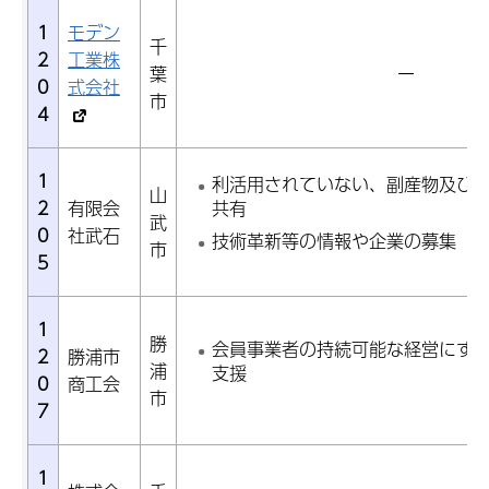
1
モデン
千
2
工業株
葉
ー
0
式会社
市
4
1
利活用されていない、副産物及び
山
2
有限会
共有
武
0
社武石
技術革新等の情報や企業の募集
市
5
1
勝
会員事業者の持続可能な経営にす
2
勝浦市
浦
支援
0
商工会
市
7
1