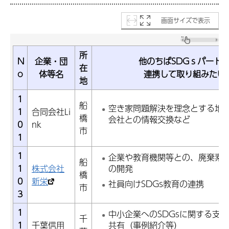
画面サイズで表示
所
N
企業・団
他のちばSDGｓパート
在
o
体等名
連携して取り組みたい
地
1
船
空き家問題解決を理念とする地
1
合同会社Li
橋
会社との情報交換など
0
nk
市
1
1
企業や教育機関等との、廃棄素
船
1
株式会社
の開発
橋
0
新栄
社員向けSDGs教育の連携
市
3
1
中小企業へのSDGsに関する支
千
1
千葉信用
共有（事例紹介等）