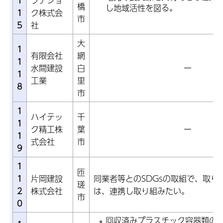
1
フナショ
橋
し地域活性を図る。
1
ク株式会
市
5
社
大
1
有限会社
網
1
水間建設
白
ー
1
工業
里
8
市
1
ハイテッ
千
1
ク精工株
葉
ー
1
式会社
市
9
1
匝
1
片岡建設
同業者等とのSDGsの取組で、取り
瑳
2
株式会社
は、連携し取り組みたい。
市
0
回収済みプラスチック容器類の