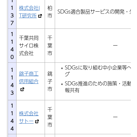
1
1
株式会社I
柏
SDGs適合製品サービスの開発・生
3
T研究所
市
7
1
千葉共同
千
1
サイロ株
葉
ー
4
式会社
市
0
SDGsに取り組む中小企業等へ
1
銚子商工
銚
グ
1
信用組合
子
SDGs推進のための施策・活動
4
市
報共有
3
1
千
1
株式会社
葉
ー
4
サトー
市
4