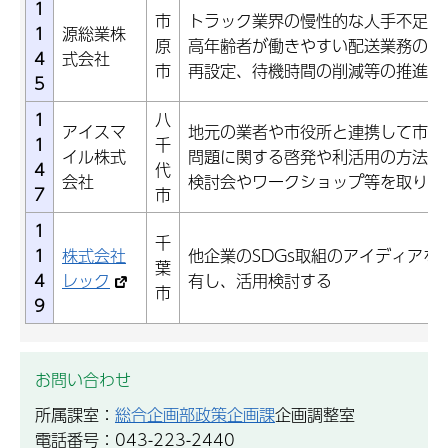
1
市
トラック業界の慢性的な人手不足解
1
源総業株
原
高年齢者が働きやすい配送業務の確
4
式会社
市
再設定、待機時間の削減等の推進
5
1
八
アイスマ
地元の業者や市役所と連携して市民
1
千
イル株式
問題に関する啓発や利活用の方法に
4
代
会社
検討会やワークショップ等を取り組
7
市
1
千
1
株式会社
他企業のSDGs取組のアイディアを
葉
4
レック
有し、活用検討する
市
9
お問い合わせ
所属課室：
総合企画部政策企画課
企画調整室
電話番号：043-223-2440