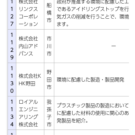
1
株式会社
政府が推進する環境に配慮したエコ
船
1
リンクス
であるアイドリングストップを行っ
橋
2
コーポレ
気ガスの削減を行うことで、環境汚
市
7
ーション
ます。
1
株式会社
市
1
内山アド
川
ー
2
バンス
市
9
1
野
1
株式会社K
田
環境に配慮した製造・製品開発
3
HK野田
市
0
1
ロイアル
我
プラスチック製品の製造において、
1
エンジニ
孫
に配慮した材料の使用に関心のある
3
アリング
子
発製品を紹介。
4
株式会社
市