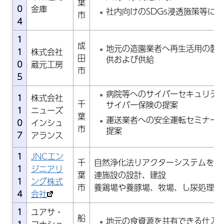
葉
0
金庫
社内向けのSDGs浸透施策等に
市
4
1
成
地元の造園業者へ再生活用の製
1
株式会社
田
供および供給
0
蔵元工房
市
5
病院等へのサイバーセキュリテ
1
株式会社
千
サイバー保険の提案
1
ニューズ
葉
運送業者への安全運転セミナー
0
インシュ
市
提案
7
アランス
1
JNCエン
千
自然浄化法リアクターシステムを用
1
ジニアリ
葉
連施設の設計、建設
1
ング株式
市
養鶏場や養豚場、牧場、し尿処理施
4
会社
1
ユアサ・
船
地元の食資源を共有できる仕入