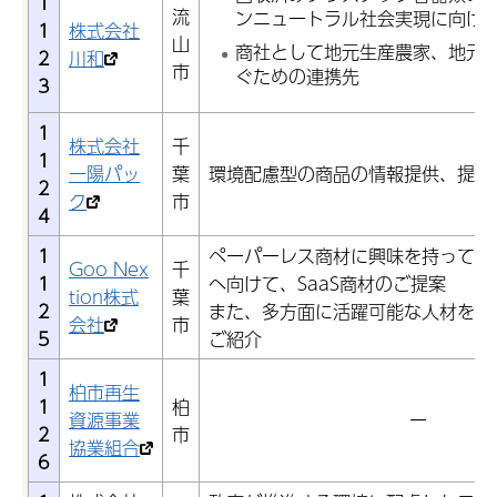
1
流
ンニュートラル社会実現に向け
1
株式会社
山
商社として地元生産農家、地元
2
川和
市
ぐための連携先
3
1
株式会社
千
1
一陽パッ
葉
環境配慮型の商品の情報提供、提案
2
ク
市
4
1
ペーパーレス商材に興味を持ってい
Goo Nex
千
1
へ向けて、SaaS商材のご提案
tion株式
葉
2
また、多方面に活躍可能な人材を、
会社
市
5
ご紹介
1
柏市再生
1
柏
資源事業
ー
2
市
協業組合
6