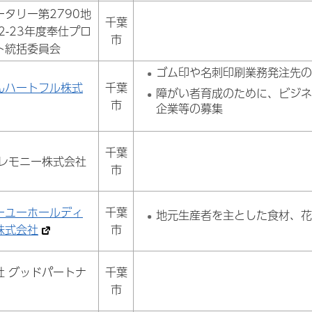
ータリー第2790地
千葉
22-23年度奉仕プロ
市
ト統括委員会
ゴム印や名刺印刷業務発注先
んハートフル株式
千葉
障がい者育成のために、ビジ
市
企業等の募集
千葉
セレモニー株式会社
市
ーユーホールディ
千葉
地元生産者を主とした食材、
株式会社
市
社 グッドパートナ
千葉
市