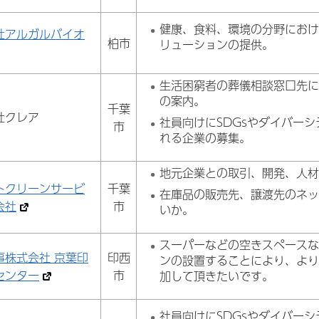
健康、食料、環境の分野にお
社アルガルバイオ
柏市
リューションの提供。
生活困窮者の葬儀相談窓口先
の案内。
千葉
社クレア
社員向けにSDGsやダイバー
市
れる企業の募集。
地元企業との取引、開発、人
トクリーンサービ
千葉
在庫品の販売先、譲渡先のネ
会社
市
いか。
スーパーなどの空きスペース
事株式会社 京葉印
印西
ンの設置することにより、よ
センター
市
加して頂きたいです。
社員向けにSDGsやダイバー