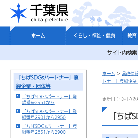
千葉県
ホーム
くらし・福祉・健康
教育
サイト内検索
ホーム
>
県政情
「ちばSDGsパートナー」登
トナー」登録企業
録企業・団体等
「ちばSDGsパートナー」登
更新日：令和7(20
録番号2951から
「ちばSDGsパートナー」登
「ちばS
録番号2901から2950
「ちばSDGsパートナー」登
録番号2851から2900