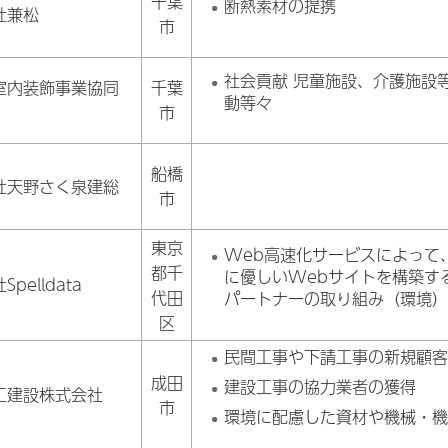
千葉
断熱素材の提携
社兼松
市
社会貢献 児童施設、介護施設
室内装飾事業協同
千葉
動等々
市
船橋
社天野さく泉建総
市
東京
Web高速化サービスによって
都千
に優しいWebサイトを構築す
pelldata
代田
パートナーの取り組み（環境
区
民間工事や下請工事の新規顧
成田
建設工事の協力業者の獲得
工建設株式会社
市
環境に配慮した資材や機械・