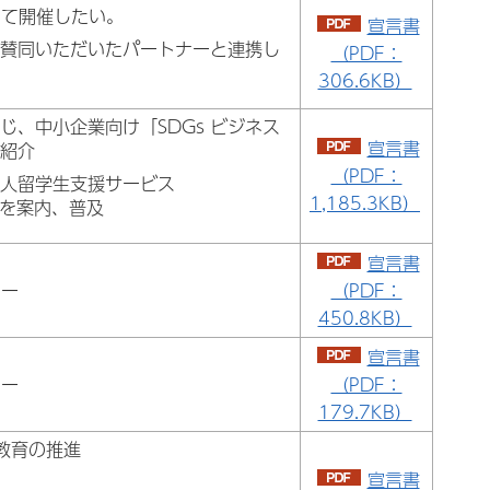
して開催したい。
宣言書
に賛同いただいたパートナーと連携し
（PDF：
306.6KB）
じ、中小企業向け「SDGs ビジネス
宣言書
を紹介
（PDF：
国人留学生支援サービス
1,185.3KB）
」を案内、普及
宣言書
ー
（PDF：
450.8KB）
宣言書
ー
（PDF：
179.7KB）
教育の推進
宣言書