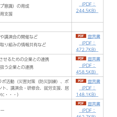
（PDF：
ップ意識）の育成
244.5KB）
教育支援
宣言書
会や講演会の開催など
（PDF：
の取り組みの情報共有など
472.7KB）
宣言書
実させるための企業との連携
（PDF：
り扱う企業との連携
458.5KB）
ラボ活動（災害対策（防災訓練）、ボ
宣言書
ント、講演会・研修会、就労支援、居
（PDF：
tc・・・）
148.1KB）
宣言書
ー
（PDF：
462.7KB）