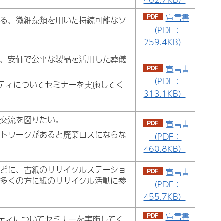
宣言書
ける、微細藻類を用いた持続可能なソ
（PDF：
259.4KB）
に、安価で公平な製品を活用した葬儀
宣言書
（PDF：
シティについてセミナーを実施してく
313.1KB）
材交流を図りたい。
宣言書
ットワークがあると廃棄ロスにならな
（PDF：
460.8KB）
などに、古紙のリサイクルステーショ
宣言書
り多くの方に紙のリサイクル活動に参
（PDF：
455.7KB）
宣言書
シティについてセミナーを実施してく