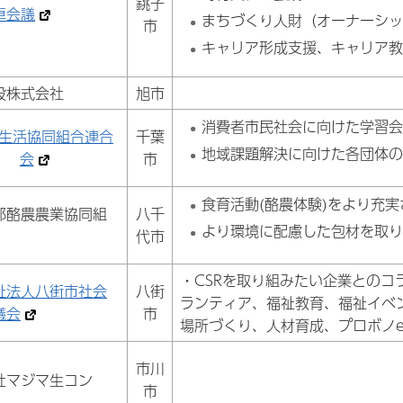
銚子
卓会議
まちづくり人財（オーナーシ
市
キャリア形成支援、キャリア
設株式会社
旭市
消費者市民社会に向けた学習
生活協同組合連合
千葉
地域課題解決に向けた各団体
会
市
食育活動(酪農体験)をより充
部酪農農業協同組
八千
より環境に配慮した包材を取
代市
・CSRを取り組みたい企業とのコ
祉法人八街市社会
八街
ランティア、福祉教育、福祉イベ
議会
市
場所づくり、人材育成、プロボノe
市川
社マジマ生コン
市