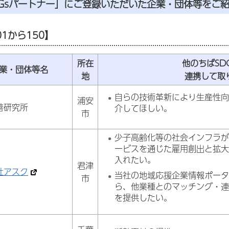
DGsパートナー」にご登録いただいた企業・団体等をご
1から150】
所在
他のちばSD
業・団体等名
地
連携して取
自らの技術革新により生産性
浦安
善研究所
介してほしい。
市
少子高齢化等の社会インフラ
ービスを通じた雇用創出と拡
入れたい。
君津
社アスク
当社の地域応援企業情報ポー
市
ら、他業種とのマッチング・
を提供したい。