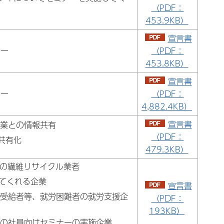
（PDF：
453.9KB）
宣言書
ー
（PDF：
453.8KB）
宣言書
ー
（PDF：
4,882.4KB）
宣言書
企業との情報共有
（PDF：
共有化
479.3KB）
）の繊維リサイクル業者
してくれる企業
宣言書
護受給者等、就労困難者の就労支援企
（PDF：
193KB）
等の社員向けセミナーの実施企業