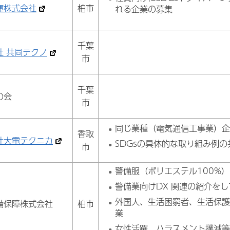
庫株式会社
柏市
れる企業の募集
千葉
社 共同テクノ
市
千葉
の会
市
同じ業種（電気通信工事業）
香取
社大電テクニカ
SDGsの具体的な取り組み例の
市
警備服（ポリエステル100%
警備業向けDX 関連の紹介を
外国人、生活困窮者、生活保
備保障株式会社
柏市
業
女性活躍、ハラスメント撲滅