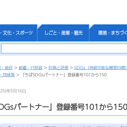
・文化・スポーツ
しごと・産業・観光
環境・まちづ
報・統計
>
組織・行財政
>
計画と評価
>
SDGs（持続可能な開発目標
・団体等
> 「ちばSDGsパートナー」登録番号101から150
25)年5月16日
DGsパートナー」登録番号101から15