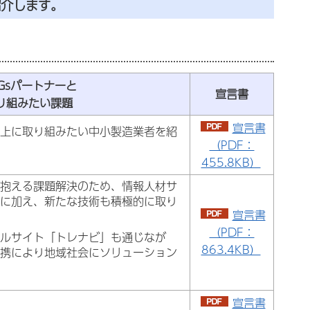
紹介します。
Gsパートナーと
宣言書
り組みたい課題
宣言書
向上に取り組みたい中小製造業者を紹
（PDF：
455.8KB）
が抱える課題解決のため、情報人材サ
大に加え、新たな技術も積極的に取り
宣言書
（PDF：
タルサイト「トレナビ」も通じなが
863.4KB）
連携により地域社会にソリューション
宣言書