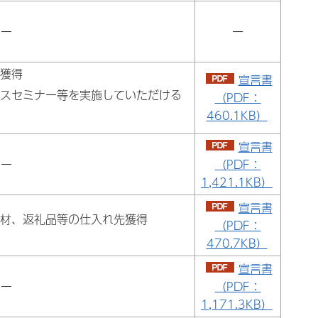
ー
ー
の獲得
宣言書
ネスセミナー等を実施していただける
（PDF：
460.1KB）
宣言書
ー
（PDF：
1,421.1KB）
宣言書
花材、返礼品等の仕入れ先獲得
（PDF：
470.7KB）
宣言書
ー
（PDF：
1,171.3KB）