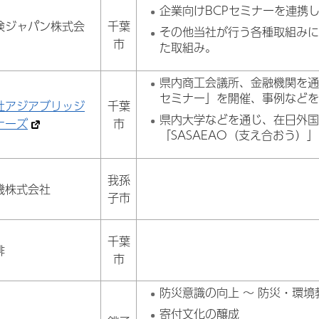
企業向けBCPセミナーを連携
険ジャパン株式会
千葉
その他当社が行う各種取組み
市
た取組み。
県内商工会議所、金融機関を通
セミナー」を開催、事例など
社アジアブリッジ
千葉
県内大学などを通じ、在日外
ナーズ
市
「SASAEAO（支え合おう）
我孫
機株式会社
子市
千葉
琲
市
防災意識の向上 ～ 防災・環境
寄付文化の醸成