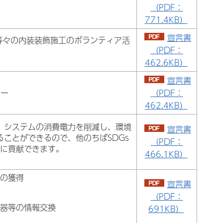
（PDF：
771.4KB）
宣言書
等々の内装装飾施工のボランティア活
（PDF：
462.6KB）
宣言書
ー
（PDF：
462.4KB）
、システムの消費電力を削減し、環境
宣言書
ることができるので、他のちばSDGs
（PDF：
）に貢献できます。
466.1KB）
客の獲得
宣言書
（PDF：
機器等の情報交換
691KB）