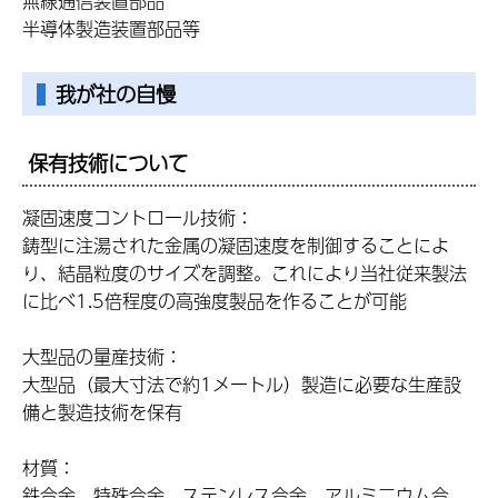
無線通信装置部品
半導体製造装置部品等
我が社の自慢
保有技術について
凝固速度コントロール技術：
鋳型に注湯された金属の凝固速度を制御することによ
り、結晶粒度のサイズを調整。これにより当社従来製法
に比べ1.5倍程度の高強度製品を作ることが可能
大型品の量産技術：
大型品（最大寸法で約1メートル）製造に必要な生産設
備と製造技術を保有
材質：
鉄合金、特殊合金、ステンレス合金、アルミ二ウム合