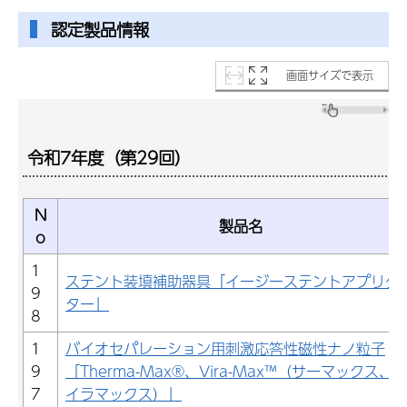
認定製品情報
画面サイズで表示
令和7年度（第29回）
N
製品名
o
1
ステント装填補助器具「イージーステントアプリケ
9
ター」
8
1
バイオセパレーション用刺激応答性磁性ナノ粒子
9
「Therma-Max®、Vira-Max™（サーマックス、
7
イラマックス）」