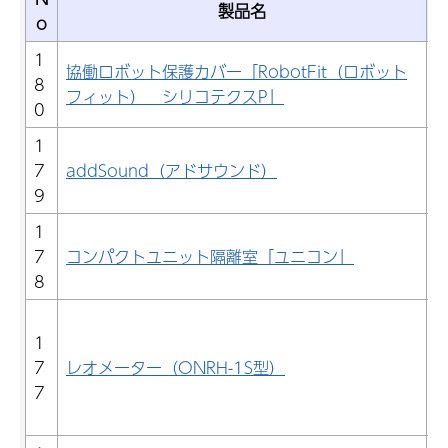
製品名
o
1
協働ロボット保護カバー「RobotFit（ロボット
8
フィット） シリコテクスP」
0
1
7
addSound（アドサウンド）
9
1
7
コンパクトユニット隔離室「ユニコン」
8
1
7
レオメーター（ONRH-1S型）
7