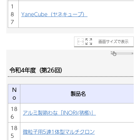
1
8
YaneCube（ヤネキューブ）
7
画面サイズで表示
令和4年度（第26回）
N
製品名
o
18
アルミ製箱わな「INORI(猪檻)」
6
18
微粒子用5連1体型マルチクロン
5