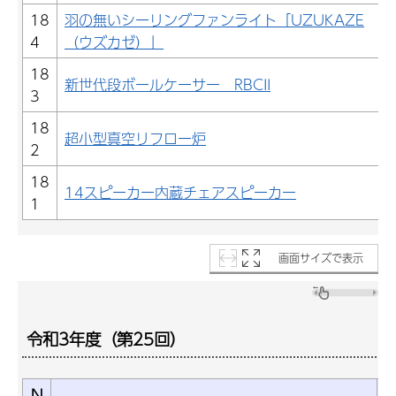
18
羽の無いシーリングファンライト「UZUKAZE
4
（ウズカゼ）」
18
新世代段ボールケーサー RBCII
3
18
超小型真空リフロー炉
2
18
14スピーカー内蔵チェアスピーカー
1
画面サイズで表示
令和3年度（第25回）
N