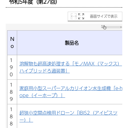
令和5年度（第27回）
画面サイズで表示
N
製品名
o
1
溶解物も超高速処理する「モノMAX（マックス）
9
ハイブリッドろ過装置」
0
1
家庭用小型スーパーアルカリイオン水生成機「e-h
8
ope（イーホープ）」
9
1
超狭小空間点検用ドローン「IBIS2（アイビスツ
8
ー）」
8