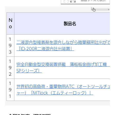
N
製品名
o
1
二液混合型接着剤を混合しながら微量精密吐出ができ
9
「ID-200R二液混合吐出装置」
3
1
完全自動金型交換装置搭載 薄板板金曲げ加工機 「
9
SPシリーズ」
2
1
世界初の高負荷・重量物用ATC（オートツールチェ
9
ャー）「MTlock（エムティーロック）」
1