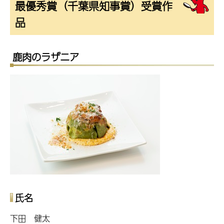
最優秀賞（千葉県知事賞）受賞作
品
鹿肉のラザニア
氏名
下田 健太