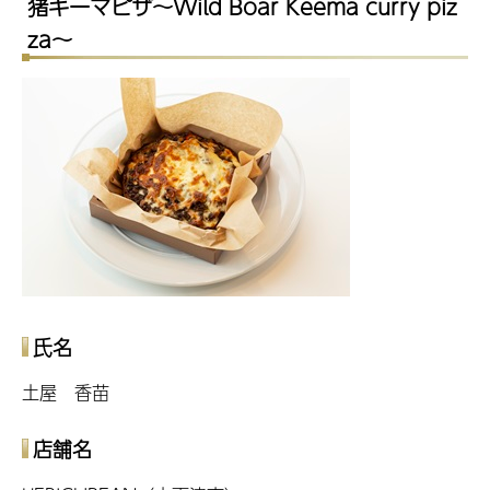
猪キーマピザ～Wild Boar Keema curry piz
za～
氏名
土屋 香苗
店舗名