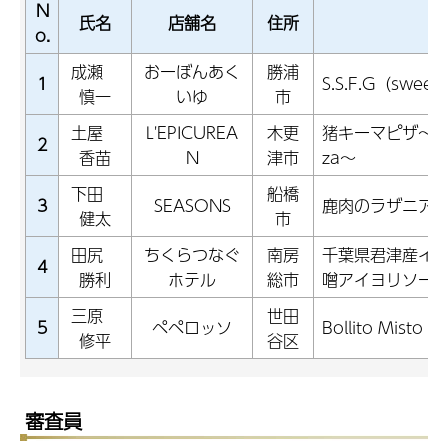
N
氏名
店舗名
住所
o.
成瀬
おーぼんあく
勝浦
1
S.S.F.G（sweet s
慎一
いゆ
市
土屋
L'EPICUREA
木更
猪キーマピザ～Wild 
2
香苗
N
津市
za～
下田
船橋
3
SEASONS
鹿肉のラザニア
健太
市
田尻
ちくらつなぐ
南房
千葉県君津産イ
4
勝利
ホテル
総市
噌アイヨリソー
三原
世田
5
ペペロッソ
Bollito Misto 
修平
谷区
審査員