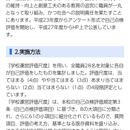
の維持・向上と創意工夫のある教育の追究に職員が一丸
となって取り組み、かつ社会への説明責任を果たすこと
にあります。平成23年度からアンケート形式で自己点検
評価を開始し、平成27年度からHP上で公表していま
す。
2.実施方法
『学校運営評価尺度』を用い、全職員28名を対象に各自
が自己評価をしたものを集計しました。評価尺度は、当
てはまる（4点）やや当てはまる（3点）あまり当てはま
らない（2点）当てはまらない（1点）の4段階評定とし
ています。
『学校運営評価尺度』は、本校の自己点検評価規定第3
条（自己点検評価項目）に基づき、8の大項目に分類さ
れ、さらに61の小項目に細分化されているもので、質問
項目、評価の考え方、基準となる既存資料を盛り込み、