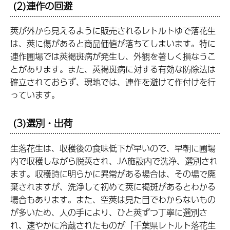
(2)連作の回避
莢が外から見えるように販売されるレトルトゆで落花生
は、莢に傷があると商品価値が落ちてしまいます。特に
連作圃場では莢褐斑病が発生し、外観を著しく損なうこ
とがあります。また、莢褐斑病に対する有効な防除法は
確立されておらず、現地では、連作を避けて作付けを行
っています。
(3)選別・出荷
生落花生は、収穫後の食味低下が早いので、早朝に圃場
内で収穫しながら脱莢され、JA施設内で洗浄、選別され
ます。収穫時に明らかに異常がある場合は、その場で廃
棄されますが、洗浄して初めて莢に褐斑があるとわかる
場合もあります。また、空莢は見た目でわからないもの
が多いため、人の手により、ひと莢ずつ丁寧に選別さ
れ、速やかに冷蔵されたものが「千葉県レトルト落花生