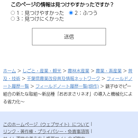
このページの情報は見つけやすかったですか？
1：見つけやすかった
2：ふつう
3：見つけにくかった
ホーム
>
しごと・産業・観光
>
農林水産業
>
農業・畜産業
>
普
及・技術
>
千葉県農業改良普及情報ネットワーク
>
フィールドノ
ート履歴一覧
>
フィールドノート履歴一覧(畑作)
> 銚子ゆでピー
組合の新たな取組～新品種「おおまさりネオ」の導入と機械化によ
る省力化～
このホームページ（ウェブサイト）について
リンク・著作権・プライバシー・免責事項等