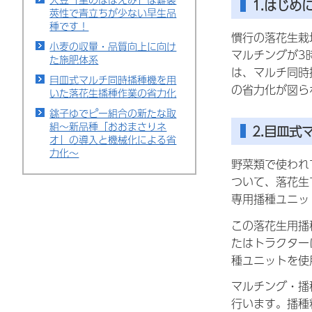
1.はじめ
莢性で青立ちが少ない早生品
種です！
慣行の落花生栽
小麦の収量・品質向上に向け
マルチングが3
た施肥体系
は、マルチ同時
目皿式マルチ同時播種機を用
の省力化が図ら
いた落花生播種作業の省力化
銚子ゆでピー組合の新たな取
組～新品種「おおまさりネ
2.目皿式
オ」の導入と機械化による省
力化～
野菜類で使われ
ついて、落花生
専用播種ユニッ
この落花生用播
たはトラクター
種ユニットを使
マルチング・播
行います。播種