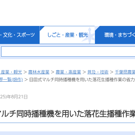
・文化・スポーツ
しごと・産業・観光
環境・まちづ
・産業・観光
>
農林水産業
>
農業・畜産業
>
普及・技術
>
千葉県農
一覧(畑作)
> 目皿式マルチ同時播種機を用いた落花生播種作業の省力
25)年8月21日
マルチ同時播種機を用いた落花生播種作