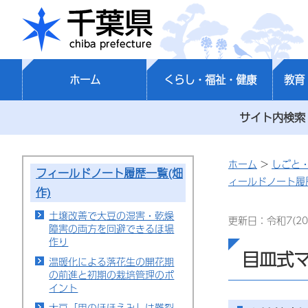
千葉県
ホーム
くらし・福祉・健康
教育
サイト内検索
ホーム
>
しごと
フィールドノート履歴一覧(畑
ィールドノート履歴
作)
土壌改善で大豆の湿害・乾燥
更新日：令和7(20
障害の両方を回避できるほ場
作り
目皿式
温暖化による落花生の開花期
の前進と初期の栽培管理のポ
イント
大豆「里のほほえみ」は難裂