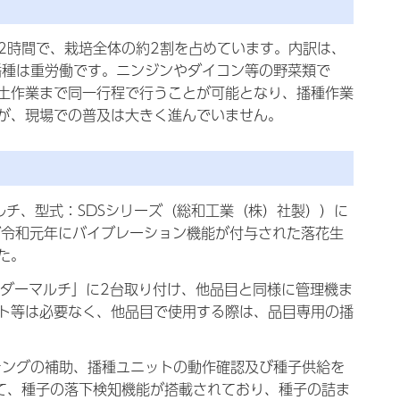
2時間で、栽培全体の約2割を占めています。内訳は、
播種は重労働です。ニンジンやダイコン等の野菜類で
土作業まで同一行程で行うことが可能となり、播種作業
が、現場での普及は大きく進んでいません。
チ、型式：SDSシリーズ（総和工業（株）社製））に
が令和元年にバイブレーション機能が付与された落花生
た。
「シーダーマルチ」に2台取り付け、他品目と同様に管理機ま
ト等は必要なく、他品目で使用する際は、品目専用の播
チングの補助、播種ユニットの動作確認及び種子供給を
えて、種子の落下検知機能が搭載されており、種子の詰ま