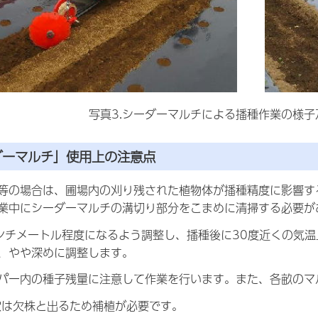
写真3.シーダーマルチによる播種作業の様
ダーマルチ」使用上の注意点
等の場合は、圃場内の刈り残された植物体が播種精度に影響す
業中にシーダーマルチの溝切り部分をこまめに清掃する必要が
ンチメートル程度になるよう調整し、播種後に30度近くの気
、やや深めに調整します。
パー内の種子残量に注意して作業を行います。また、各畝のマ
穴は欠株と出るため補植が必要です。