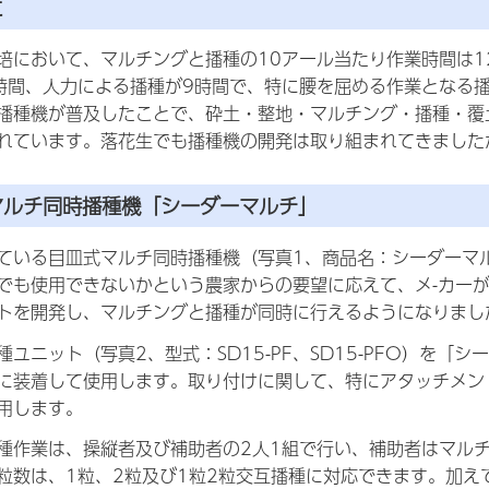
に
培において、マルチングと播種の10アール当たり作業時間は1
時間、人力による播種が9時間で、特に腰を屈める作業となる
播種機が普及したことで、砕土・整地・マルチング・播種・覆
れています。落花生でも播種機の開発は取り組まれてきました
マルチ同時播種機「シーダーマルチ」
ている目皿式マルチ同時播種機（写真1、商品名：シーダーマル
でも使用できないかという農家からの要望に応えて、メ-カー
トを開発し、マルチングと播種が同時に行えるようになりまし
種ユニット（写真2、型式：SD15-PF、SD15-PFO）を
に装着して使用します。取り付けに関して、特にアタッチメン
用します。
種作業は、操縦者及び補助者の2人1組で行い、補助者はマル
粒数は、1粒、2粒及び1粒2粒交互播種に対応できます。加