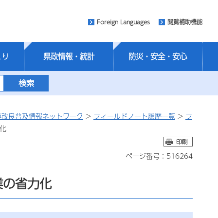
Foreign Languages
閲覧補助機能
くり
県政情報・統計
防災・安全・安心
業改良普及情報ネットワーク
>
フィールドノート履歴一覧
>
フ
化
ページ番号：516264
業の省力化