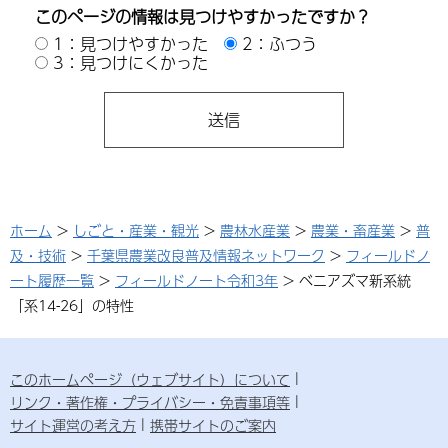
このページの情報は見つけやすかったですか？
1：見つけやすかった
2：ふつう
3：見つけにくかった
ホーム
>
しごと・産業・観光
>
農林水産業
>
農業・畜産業
>
普
及・技術
>
千葉県農業改良普及情報ネットワーク
>
フィールドノ
ート履歴一覧
>
フィールドノート令和3年
> ベニアズマ新系統
「系14-26」の特性
このホームページ（ウェブサイト）について
リンク・著作権・プライバシー・免責事項等
サイト運営の考え方
携帯サイトのご案内