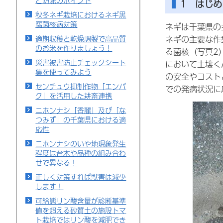
と防除のポイント
1 はじめ
秋冬ネギ栽培におけるネギ黒
腐菌核病対策
ネギは千葉県の
適期収穫と乾燥調製で高品質
ネギの主要な作
のお米を作りましょう！
る菌核（写真2
災害被害防止チェックシート
において土壌く
集を使ってみよう
の安全やコスト
センチュウ抑制作物「エンバ
での発病状況に
ク」を活用した耕畜連携
ニホンナシ「香麗」及び「な
つみず」の千葉県における適
応性
ニホンナシのいや地現象発生
程度は台木や品種の組み合わ
せで異なる！
正しく対策すれば獣害は減少
します！
可給態リン酸含量が診断基準
値を超える砂質土の施設トマ
ト栽培ではリン酸を減肥でき