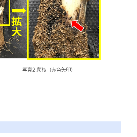
写真2.菌核（赤色矢印）