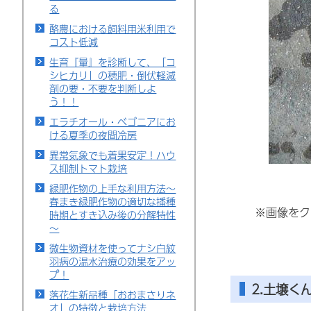
る
酪農における飼料用米利用で
コスト低減
生育『量』を診断して、「コ
シヒカリ」の穂肥・倒伏軽減
剤の要・不要を判断しよ
う！！
エラチオール・ベゴニアにお
ける夏季の夜間冷房
異常気象でも着果安定！ハウ
ス抑制トマト栽培
緑肥作物の上手な利用方法～
春まき緑肥作物の適切な播種
※画像をク
時期とすき込み後の分解特性
～
微生物資材を使ってナシ白紋
羽病の温水治療の効果をアッ
プ！
2.土壌く
落花生新品種「おおまさりネ
オ」の特徴と栽培方法