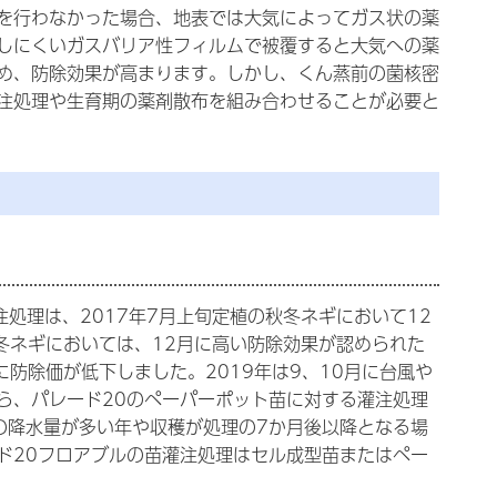
を行わなかった場合、地表では大気によってガス状の薬
しにくいガスバリア性フィルムで被覆すると大気への薬
め、防除効果が高まります。しかし、くん蒸前の菌核密
注処理や生育期の薬剤散布を組み合わせることが必要と
処理は、2017年7月上旬定植の秋冬ネギにおいて12
秋冬ネギにおいては、12月に高い防除効果が認められた
に防除価が低下しました。2019年は9、10月に台風や
ら、パレード20のペーパーポット苗に対する灌注処理
の降水量が多い年や収穫が処理の7か月後以降となる場
ド20フロアブルの苗灌注処理はセル成型苗またはペー