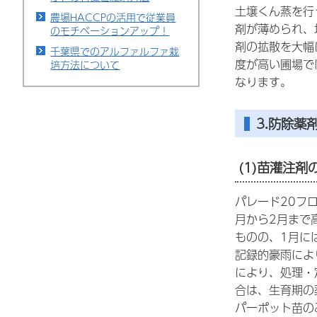
土壌くん蒸を行
農場HACCPの活用で従業員
剤が薄められ、
のモチベーションアップ！
剤の拡散を大幅
千葉県でのアルファルファ栽
度が高い圃場で
培方法について
なります。
3.防除薬
(1)苗灌注剤
パレード20フ
月から2月まで
ものの、1月に
記録的豪雨によ
により、処理・
合は、生育期の
パーポット苗の