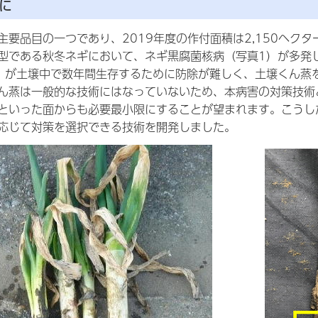
に
主要品目の一つであり、2019年度の作付面積は2,150ヘクタ
型である秋冬ネギにおいて、ネギ黒腐菌核病（写真1）が多発
）が土壌中で数年間生存するために防除が難しく、土壌くん蒸
ん蒸は一般的な技術にはなっていないため、本病害の対策技術
といった面からも必要最小限にすることが望まれます。こうし
応じて対策を選択できる技術を開発しました。