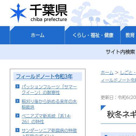
千葉県
ホーム
くらし・福祉・健康
教育
サイト内検索
ホーム
>
しごと
フィールドノート令和3年
ィールドノート令
パッションフルーツ「サマー
クイーン」の耐寒性
更新日：令和6(20
稲刈り後から始める来年の水
稲栽培
秋冬ネ
ベニアズマ新系統「系14-
26」の特性
サンダーソニア乾腐病の特徴