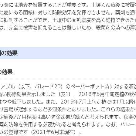
う際には地表を被覆することが重要です。土壌くん蒸後に被覆
地表にある菌核に対して防除効果を発揮できません。薬剤を通
に抑制することができ、土壌中の薬剤濃度を高く維持できるた
は、完全に被害を抑えることは難しいため、殺菌剤の苗への灌
剤の効果
の効果
ロアブル（以下、パレード20）のペーパーポット苗に対する灌注
高い防除効果を示しました（表1）。2018年5月中旬定植の
はやや低下しました。また、2019年7月上旬定植では1月以降
り圃場が冠水するなど多湿条件となりました。これらの結果か
定植後7か月程度は高い防除効果が続くと考えられます。秋期
薬剤防除を併用する必要があると考えられます。なお、パレー
みの登録です（2021年6月末現在）。