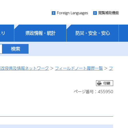
Foreign Languages
閲覧補助機能
くり
県政情報・統計
防災・安全・安心
業改良普及情報ネットワーク
>
フィールドノート履歴一覧
>
フ
ページ番号：455950