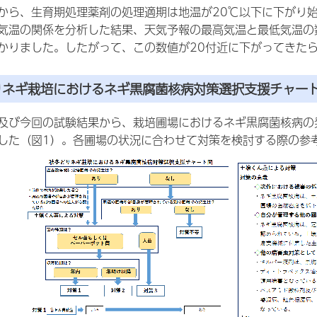
から、生育期処理薬剤の処理適期は地温が20℃以下に下がり始
気温の関係を分析した結果、天気予報の最高気温と最低気温の
かりました。したがって、この数値が20付近に下がってきた
どりネギ栽培におけるネギ黒腐菌核病対策選択支援チャー
及び今回の試験結果から、栽培圃場におけるネギ黒腐菌核病の
した（図1）。各圃場の状況に合わせて対策を検討する際の参